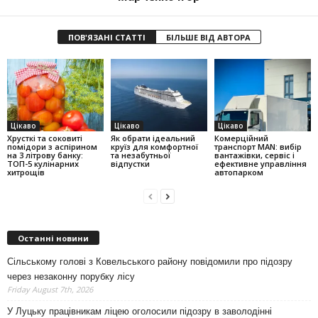
ПОВ'ЯЗАНІ СТАТТІ
БІЛЬШЕ ВІД АВТОРА
Цікаво
Цікаво
Цікаво
Хрусткі та соковиті
Як обрати ідеальний
Комерційний
помідори з аспірином
круїз для комфортної
транспорт MAN: вибір
на 3 літрову банку:
та незабутньої
вантажівки, сервіс і
ТОП-5 кулінарних
відпустки
ефективне управління
хитрощів
автопарком
Останні новини
Сільському голові з Ковельського району повідомили про підозру
через незаконну порубку лісу
Friday August 7th, 2026
У Луцьку працівникам ліцею оголосили підозру в заволодінні