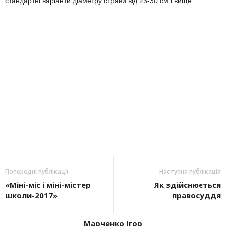
стандартні варіанти діаметру страви від 23-30 см і вище.
Попередні публікації
Наступна публікація
«Міні-міс і міні-містер
Як здійснюється
школи-2017»
правосуддя
Марченко Ігор