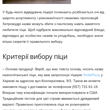
У будь-якого відвідувача піцерії починають розбігаються очі від
широти асортименту і різноманітності смакових пропозицій.
Хитромудрі назви можуть збити з пантелику навіть завзятого
любителя піци.
Щоб підібрати максимально відповідний блюдо,
відповідно до особистих смаків та уподобань, необхідно знати
кілька секретів її правильного вибору.
Критерії вибору піци
– Основа продукції.
Виріб, що має товсту основу, носить назву
неаполітанської піци, яку вам запропонує піцерія
SmilePizza
у
Харкові за адресою вул.Кооперативна, 9/3. Також ви можете
замовити піццу з доставкою за телефоном (057) 731-61-16.
Вперше таку класифікацію почали використовувати в США.
Традиційним тестом для цієї страви вважається дріжджовий
варіант.
Правильно приготовлена ​​піца не розкочувати