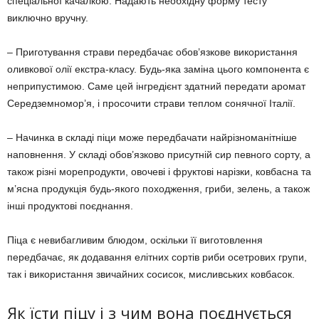
спеціальної качалкою.
Надають необхідну форму тесту
виключно вручну.
– Приготування страви передбачає обов’язкове використання
оливкової олії екстра-класу.
Будь-яка заміна цього компонента є
неприпустимою.
Саме цей інгредієнт здатний передати аромат
Середземномор’я, і ​​просочити страви теплом сонячної Італії.
– Начинка в складі піци може передбачати найрізноманітніше
наповнення.
У складі обов’язково присутній сир певного сорту, а
також різні морепродукти, овочеві і фруктові нарізки, ковбасна та
м’ясна продукція будь-якого походження, гриби, зелень, а також
інші продуктові поєднання.
Піца є невибагливим блюдом, оскільки її виготовлення
передбачає, як додавання елітних сортів риби осетрових групи,
так і використання звичайних сосисок, мисливських ковбасок.
Як їсти піцу і з чим вона поєднується