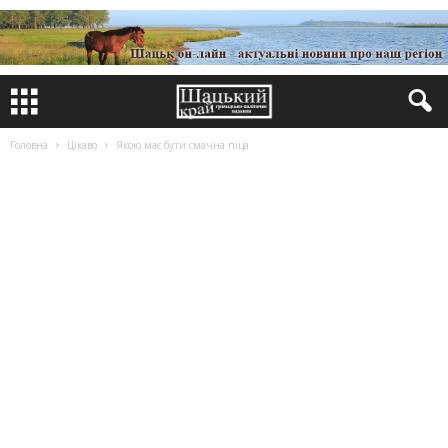
Головна
Цікаво
Якою має бути смачна піца