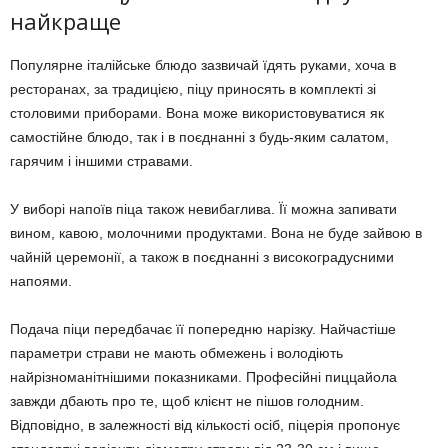
найкраще
Популярне італійське блюдо зазвичай їдять руками, хоча в
ресторанах, за традицією, піцу приносять в комплекті зі
столовими приборами.
Вона може використовуватися як
самостійне блюдо, так і в поєднанні з будь-яким салатом,
гарячим і іншими стравами.
У виборі напоїв піца також невибаглива.
Її можна запивати
вином, кавою, молочними продуктами.
Вона не буде зайвою в
чайній церемонії, а також в поєднанні з високоградусними
напоями.
Подача піци передбачає її попередню нарізку.
Найчастіше
параметри страви не мають обмежень і володіють
найрізноманітнішими показниками.
Професійні пиццайола
завжди дбають про те, щоб клієнт не пішов голодним.
Відповідно, в залежності від кількості осіб, піцерія пропонує