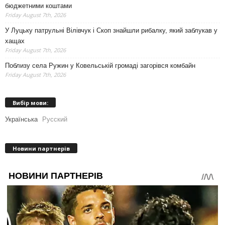
бюджетними коштами
Friday August 7th, 2026
У Луцьку патрульні Вілівчук і Скоп знайшли рибалку, який заблукав у
хащах
Friday August 7th, 2026
Поблизу села Ружин у Ковельській громаді загорівся комбайн
Friday August 7th, 2026
Вибір мови:
Українська
Русский
Новини партнерів