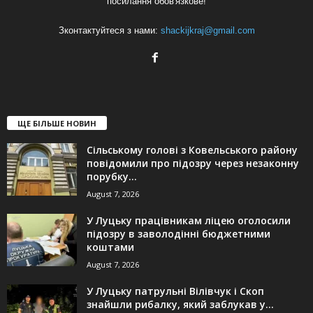
посилання обов'язкове!
Зконтактуйтеся з нами:
shackijkraj@gmail.com
ЩЕ БІЛЬШЕ НОВИН
Сільському голові з Ковельського району
повідомили про підозру через незаконну
порубку...
August 7, 2026
У Луцьку працівникам ліцею оголосили
підозру в заволодінні бюджетними
коштами
August 7, 2026
У Луцьку патрульні Вілівчук і Скоп
знайшли рибалку, який заблукав у...