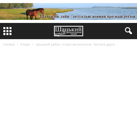
Головна
Історія
Шацький район: історія виникнення. Частина друга