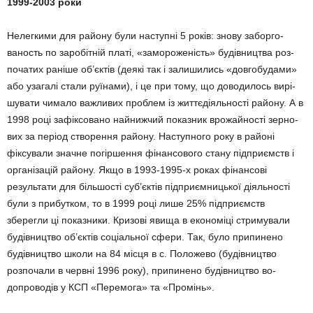
1999-2003 роки
Нелегкими для району були нас­тупні 5 років: зно­ву за­бор­го­
ваность по заро­бітній платі, «за­моро­же­ність» будівництва роз­
початих раніше об’єктів (деякі так і залишились «дов­гобудами»
або узагалі стали руїнами), і це при тому, що доводилось вирі­
шу­ва­ти чи­мало важливих проблем із життєдіяльності району. А в
1998 році за­фіксовано найнижчий по­казник врожайності зерно­
вих за період створення району. Наступ­ного року в районі
фіксували значне погіршення фінансового стану підприємств і
органі­зацій ра­йону. Якщо в 1993-1995-х роках фінансові
результати для біль­шості суб’єктів під­приємницької діяльності
були з прибутком, то в 1999 році лише 25% підприємств
зберегли ці показники. Кризові явища в економіці стримували
будівництво об’єктів соціальної сфери. Так, було при­пинено
будівництво школи на 84 місця в с. По­ложево (будівництво
розпочали в червні 1996 року), припинено будівництво во­
допроводів у КСП «Перемога» та «Промінь».