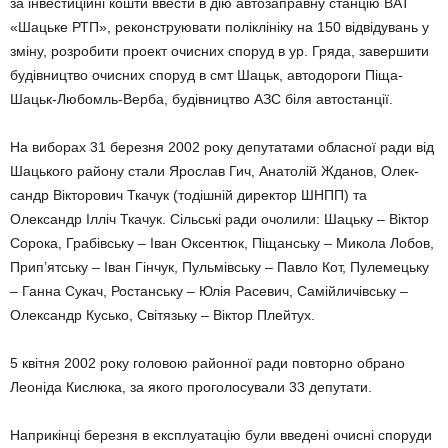
за інвестиційні кошти ввести в дію автозаправну станцію ВАТ
«Шацьке РТП», реконструювати поліклініку на 150 відвідувань у
зміну, розробити проект очисних споруд в ур. Гряда, завершити
будівництво очис­них споруд в смт Шацьк, автодороги Піща-
Шацьк-Любомль-Верба, будівництво АЗС біля автостанції.
На виборах 31 березня 2002 року депутатами обласної ради від
Шацького району стали Ярослав Гич, Анатолій Жданов, Олек­
сандр Вікторович Ткачук (тодішній директор ШНПП) та
Олександр Ілліч Ткачук. Сільські ради очолили: Шацьку – Віктор
Сорока, Грабівську – Іван Оксентюк, Піщанську – Микола Лобов,
Прип’ятську – Іван Гінчук, Пульмівську – Павло Кот, Пулемецьку
– Ганна Сукач, Ростанську – Юлія Расевич, Самійличівську –
Олександр Кусько, Світязьку – Віктор Плейтух.
5 квітня 2002 року головою районної ради повторно обрано
Леоніда Кислюка, за якого проголосували 33 депутати.
Наприкінці березня в експлуатацію були введені очисні споруди