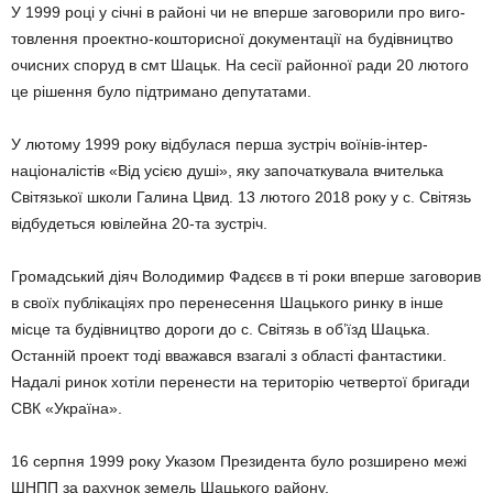
У 1999 році у січні в районі чи не вперше заговорили про виго­
товлення проектно-кошторисної документації на будівництво
очисних споруд в смт Шацьк. На сесії районної ради 20 лютого
це рішення було підтримано депутатами.
У лютому 1999 року відбулася перша зустріч воїнів-інтер­
націоналістів «Від усією душі», яку започаткувала вчителька
Світя­зької школи Галина Цвид. 13 лютого 2018 року у с. Світязь
від­будеться ювілейна 20-та зустріч.
Громадський діяч Володимир Фадєєв в ті роки вперше заговорив
в своїх публікаціях про перенесення Шацького ринку в інше
місце та будівництво дороги до с. Світязь в об’їзд Шацька.
Останній проект тоді вважався взагалі з області фантастики.
Надалі ринок хоті­ли перенести на територію четвертої бригади
СВК «Україна».
16 серпня 1999 року Указом Президента було розширено межі
ШНПП за рахунок земель Шацького району.