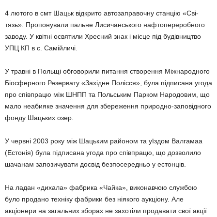
4 лютого в смт Шацьк відкрито автозаправочну станцію «Сві­
тязь». Пропонували пальне Лисичанського нафтопереробного
заводу. У квітні освятили Хресний знак і місце під будівництво
УПЦ КП в с. Самійличі.
У травні в Польщі обговорили питання створення Міжнародного
Біосферного Резервату «Західне Полісся», була підписана угода
про співпрацю між ШНПП та Польським Парком Народовим, що
мало неабияке значення для збереження природно-заповідного
фонду Шацьких озер.
У червні 2003 року між Шацьким районом та уїздом Валгамаа
(Естонія) була підписана угода про співпрацю, що дозволило
шача­нам запозичувати досвід безпосередньо у естонців.
На ладан «дихала» фабрика «Чайка», виконавчою службою
було продано техніку фабрики без ніякого аукціону. Але
акціонери на загальних зборах не захотіли продавати свої акції