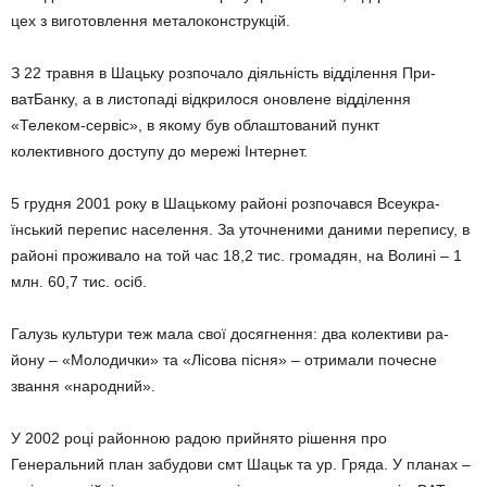
цех з виготовлення металоконструкцій.
З 22 травня в Шацьку розпочало діяльність відділення При­
ватБанку, а в листопаді відкрилося оновлене відділення
«Телеком-сервіс», в якому був облаштований пункт
колективного доступу до мережі Інтернет.
5 грудня 2001 року в Шацькому районі розпочався Все­укра­
їнський перепис населення. За уточненими даними перепису, в
ра­йоні проживало на той час 18,2 тис. громадян, на Волині – 1
млн. 60,7 тис. осіб.
Галузь культури теж мала свої досягнення: два колективи ра­
йону – «Молодички» та «Лісова пісня» – отримали почесне
звання «народний».
У 2002 році районною радою прийнято рішення про
Генеральний план забудови смт Шацьк та ур. Гряда. У планах –