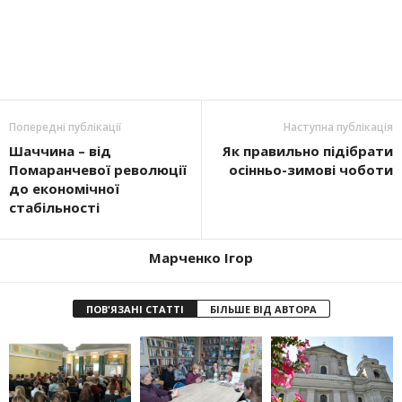
Попередні публікації
Наступна публікація
Шаччина – від
Як правильно підібрати
Помаранчевої революції
осінньо-зимові чоботи
до економічної
стабільності
Марченко Ігор
ПОВ'ЯЗАНІ СТАТТІ
БІЛЬШЕ ВІД АВТОРА