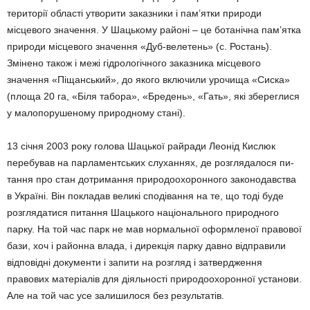
території області утворити заказники і пам’ятки природи
місцевого значення. У Шацькому районі – це ботанічна пам’ятка
природи місцевого значення «Дуб-велетень» (с. Ростань).
Змінено також і межі гідрологічного заказника місцевого
значення «Піщанський», до якого включили урочища «Сиска»
(площа 20 га, «Біля табора», «Бредень», «Гать», які збереглися
у малопорушеному природному стані).
13 січня 2003 року голова Шацької райради Леонід Кислюк
перебував на парламентських слуханнях, де розглядалося пи­
тання про стан дотримання природоохоронного законодавства
в Україні. Він покладав великі сподівання на те, що тоді буде
роз­глядатися питання Шацького національного природного
парку. На той час парк не мав нормальної оформленої правової
бази, хоч і районна влада, і дирекція парку давно відправили
відповідні документи і запити на розгляд і затвердження
правових матеріалів для діяльності природоохоронної установи.
Але на той час усе залишилося без результатів.