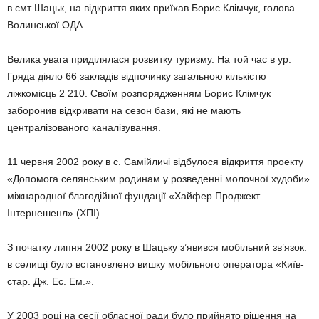
в смт Шацьк, на відкриття яких приїхав Борис Клімчук, голова
Во­линської ОДА.
Велика увага приділялася розвитку туризму. На той час в ур.
Гряда дія­­­ло 66 закладів відпочинку загальною кількістю
ліжкомісць 2 210. Своїм розпорядженням Борис Клімчук
заборонив відкривати на сезон бази, які не мають
централізованого каналізування.
11 червня 2002 року в с. Самійличі відбулося відкриття проекту
«Допомога селянським родинам у розведенні молочної худоби»
міжнародної благодійної фундації «Хайфер Проджект
Інтернешенл» (ХПІ).
З початку липня 2002 року в Шацьку з’явився мобільний зв’язок:
в селищі було встановлено вишку мобільного оператора «Київ­
стар. Дж. Ес. Ем.».
У 2003 році на сесії обласної ради було прийнято рішення на