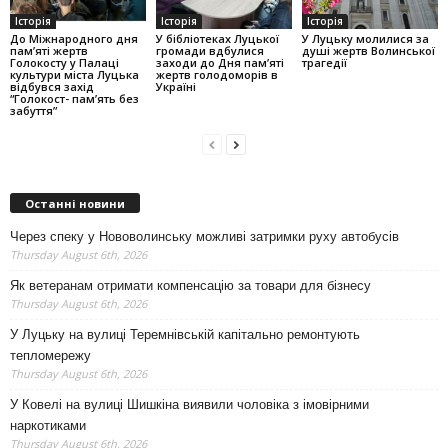
Історія
Історія
Історія
До Міжнародного дня
У бібліотеках Луцької
У Луцьку молилися за
пам’яті жертв
громади вдбулися
душі жертв Волинської
Голокосту у Палаці
заходи до Дня пам’яті
трагедії
культури міста Луцька
жертв голодоморів в
відбувся захід
Україні
“Голокост- пам’ять без
забуття”
Останні новини
Через спеку у Нововолинську можливі затримки руху автобусів
Thursday August 6th, 2026
Як ветеранам отримати компенсацію за товари для бізнесу
Thursday August 6th, 2026
У Луцьку на вулиці Теремнівській капітально ремонтують
тепломережу
Thursday August 6th, 2026
У Ковелі на вулиці Шишкіна виявили чоловіка з імовірними
наркотиками
Thursday August 6th, 2026