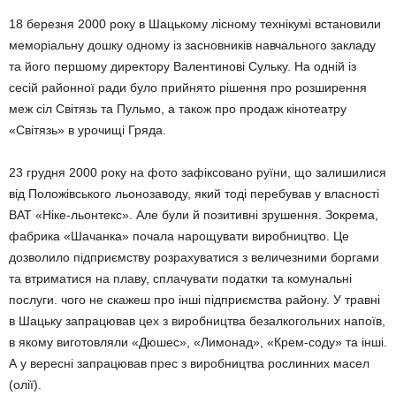
18 березня 2000 року в Шацькому лісному технікумі встановили
меморіальну дошку одному із засновників навчального закладу
та його першому директору Валентинові Сульку. На одній із
сесій районної ради було прийнято рішення про розширення
меж сіл Світязь та Пульмо, а також про продаж кінотеатру
«Світязь» в урочищі Гряда.
23 грудня 2000 року на фото зафіксовано руїни, що залишилися
від Положівського льонозаводу, який тоді перебував у власності
ВАТ «Ніке-льонтекс». Але були й позитивні зрушення. Зокрема,
фабрика «Шачанка» почала нарощувати виробництво. Це
дозволило під­при­ємству розрахуватися з величезними боргами
та втриматися на плаву, сплачувати податки та комунальні
послуги. чого не скажеш про інші підприємства району. У травні
в Шацьку запрацював цех з виробництва безалкогольних напоїв,
в якому виготовляли «Дюшес», «Лимонад», «Крем-соду» та інші.
А у вересні запрацював прес з виробництва рослинних масел
(олії).