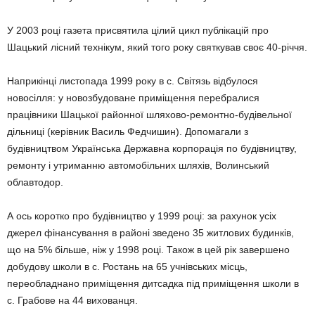
У 2003 році газета присвятила цілий цикл публікацій про
Шацький лісний технікум, який того року святкував своє 40-річчя.
Наприкінці листопада 1999 року в с. Світязь відбулося
новосілля: у новозбудоване приміщення перебралися
працівники Шацької районної шляхово-ремонтно-будівельної
дільниці (керівник Василь Федчишин). Допомагали з
будівництвом Українська Державна кор­порація по будівництву,
ремонту і утриманню автомобільних шля­хів, Волинський
облавтодор.
А ось коротко про будівництво у 1999 році: за рахунок усіх
джерел фінансування в районі зведено 35 житлових будинків,
що на 5% більше, ніж у 1998 році. Також в цей рік завершено
добудову школи в с. Ростань на 65 учнівських місць,
переобладнано приміщення дитсадка під приміщення школи в
с. Грабове на 44 вихованця.