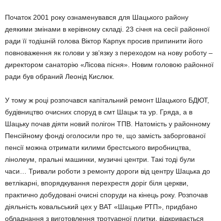
Початок 2001 року ознаменувався для Шацького району
деякими змінами в керівному складі. 23 січня на сесії районної
ради її тодішній голова Віктор Карпук просив припинити його
повноваження як го­лови у зв’язку з переходом на нову роботу –
директором сана­торію «Лісова пісня». Новим головою районної
ради був обраний Леонід Кислюк.
У тому ж році розпочався капітальний ремонт Шацького БДЮТ,
будівництво очисних споруд в смт Шацьк та ур. Гряда, а в
Шацьку почав діяти новий полігон ТПВ. Натомість у районному
Пенсійному фонді оголосили про те, що замість заборгованої
пенсії можна отримати килими брестського виробництва,
лінолеум, пральні ма­шинки, музичні центри. Такі тоді були
часи… Тривали роботи з ремонту дороги від центру Шацька до
ветлікарні, впоряд­кування перехрестя доріг біля церкви,
практично добудовані очисні споруди на кінець року. Розпочав
діяльність ковальський цех у ВАТ «Шацьке РТП», придбано
обладнання з виготовлення тротуарної плитки, відкри­ва­ється