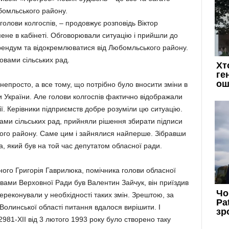
бомльського району.
олови колгоспів, – продовжує розповідь Віктор
мене в кабінеті. Обговорювали ситуацію і прийшли до
рендум та відокремлюватися від Любомльського району.
овами сільських рад.
непросто, а все тому, що потрібно було вносити зміни в
и України. Але голови колгоспів фактично відображали
ії. Керівники підприємств добре розуміли цю ситуацію.
вами сільських рад, прийняли рішення збирати підписи
ого району. Саме цим і зайнялися найперше. Зібравши
, який був на той час депутатом обласної ради.
ного Григорія Гаврилюка, помічника голови обласної
вами Верховної Ради був Валентин Зайчук, він приїздив
ереконували у необхідності таких змін. Зрештою, за
 Волинської області питання вдалося вирішити. І
81-ХІІ від 3 лютого 1993 року було створено таку