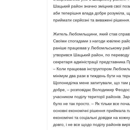
Шацький район значно зміцнив свої пози
аби теперішня влада добре розуміла, що
приймати серйозні та виважені рішення. 
Житель Любомльщини, який став спра
Своїми спогадами з нагоди ювілею райо
раніше працював у Любомльському райви
утворився Шацький район, по переводу 
секретаря адміністрації представника 
– Коли працював інструктором Любомльсь
мінімум два рази в тиждень бути на тер
Щопонеділка мене запитували, що там ро
добре, – розповідає Володимир Феодосі
учасником поділу території районів. Зара
було не так просто. – Як тільки все поч
основні економічні рішення приймала п
економічні та соціальні довідки на кожн
довго, і не все щодо поділу районів вир