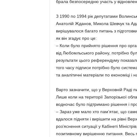
брала безпосередню участь у відновлен
З 1990 по 1994 рік депутатами Волинськ
Анатолій Жданов, Микола Шевчук та А
вирішувалося багато питань з підготовк
як він згадує про це:
– Коли було прийнято рішення про орган
від Любомльського району, потрібно бу
результати цього референдуму показали
того часу підписи потрібно було систе
та аналітичні матеріали по економіці і 
Варто зазначити, що у Верховній Раді п
Лише коли на території Запорізької обл
водночас було підтримано рішення і пр
– Зараз уже мало хто пам’ятає, що сам
вдалося підняти і вирішити на рівні Ве
роз’яснення ситуації у Кабінеті Міністрі
позитивному вирішенню питання. Весь п