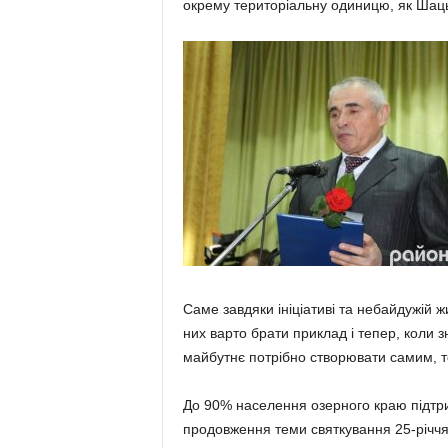
окрему територіальну одиницю, як Шаць
Саме завдяки ініціативі та небайдужій ж
них варто брати приклад і тепер, коли
майбутнє потрібно створювати самим, то
До 90% населення озерного краю підтр
продовження теми святкування 25-річч