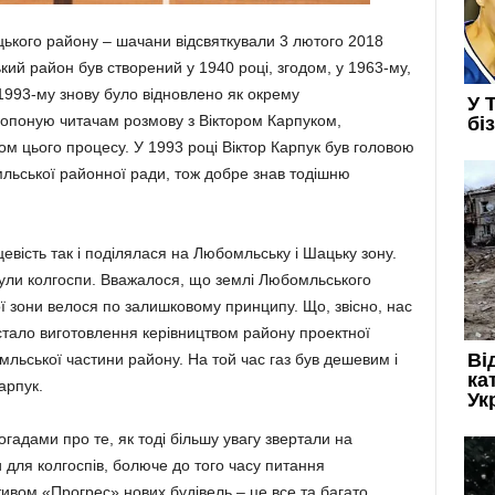
цького району – шачани відсвяткували 3 лютого 2018
ий район був створений у 1940 році, згодом, у 1963-му,
1993-му знову було відновлено як окрему
ропоную читачам розмову з Віктором Карпуком,
м цього процесу. У 1993 році Віктор Карпук був головою
льської районної ради, тож добре знав тодішню
евість так і поділялася на Любомльську і Шацьку зону.
ули колгоспи. Вважалося, що землі Любомльського
ї зони велося по залишковому принципу. Що, звісно, нас
тало виготовлення керівництвом району проектної
льської частини району. На той час газ був дешевим і
арпук.
гадами про те, як тоді більшу увагу звертали на
для колгоспів, болюче до того часу питання
ивом «Прогрес» нових будівель – це все та багато