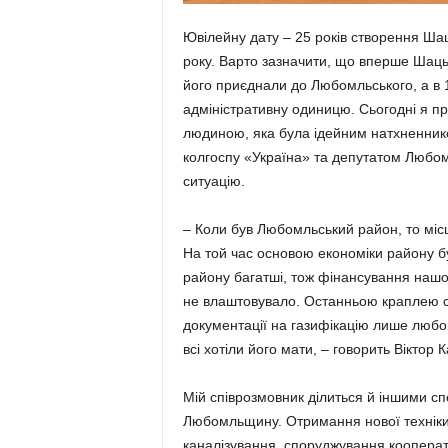
Ювілейну дату – 25 років створення Ша
року. Варто зазначити, що вперше Шацьк
його приєднали до Любомльського, а в 
адміністративну одиницю. Сьогодні я п
людиною, яка була ідейним натхненнико
колгоспу «Україна» та депутатом Любом
ситуацію.
– Коли був Любомльський район, то місц
На той час основою економіки району б
району багатші, тож фінансування нашо
не влаштовувало. Останньою краплею с
документації на газифікацію лише любом
всі хотіли його мати, – говорить Віктор К
Мій співрозмовник ділиться й іншими спо
Любомльщину. Отримання нової техніки 
каналізування, споруджування кооперат