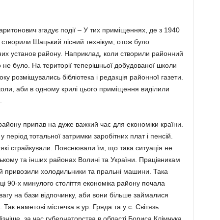
ритонович згадує події – У тих приміщеннях, де з 1940
і створили Шацький лісний технікум, отож було
их установ району. Наприклад, коли створили районний
 не було. На території теперішньої добудованої школи
ку розміщувались бібліотека і редакція районної газети.
оли, аби в одному крилі цього приміщення виділили
.
району припав на дуже важкий час для економіки країни.
 період тотальної затримки заробітних плат і пенсій.
 які страйкували. Пояснювали їм, що така ситуація не
ькому та інших районах Волині та України. Працівникам
ей привозили холодильники та пральні машини. Така
нці 90-х минулого століття економіка району почала
увагу на бази відпочинку, аби вони більше займалися
Так наметові містечка в ур. Гряда та у с. Світязь
зніше, за час губернаторства в області Бориса Клімчука,