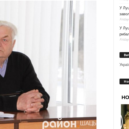
У Луц
заво
Friday
У Луц
рибал
Friday
Ви
Украї
Но