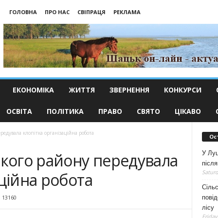
ГОЛОВНА
ПРО НАС
СВІПРАЦЯ
РЕКЛАМА
ЕКОНОМІКА
ЖИТТЯ
ЗВЕРНЕННЯ
КОНКУРСИ
ОСВІТА
ПОЛІТИКА
ПРАВО
СВЯТО
ЦІКАВО
едувала клопітка організаційна робота
Ос
У Луц
ого району передувала
після
Saturd
аційна робота
Сільс
повід
13160
лісу
Friday