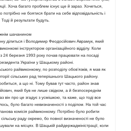
ції. Хоча багато проблем існує ще й зараз. Хочеться,
 потрібно не боятися брати на себе відповідальність і
Тоді й результати будуть.
вжнім шачанином
ну ділиться і Володимир Феодосійович Аврамук, який
конкомі інструктором організаційного відділу. Коли
з 24 березня 1993 року почав працювати на посаді
Президента України у Шацькому районі.
кого райвиконкому, по розподілу обов’язків, я мав як
иторії сільських рад теперішнього Шацького району.
биться, а що ні. Тому бував тут часто, район знав
йович, який був не лише свідком, а й безпосереднім
з він про це згадує з усмішкою, та каже, що тоді все
алось, було багато невизначеності з поділом. На той час
ланова комісія райвиконкому. Потрібно було робити
у сільську раду окремо, бо повної визначеності не було
ішували на місцях. В Шацькій райдержадміністрації, коли