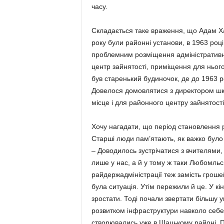
часу.
Складається таке враження, що Адам Ха
року були районні установи, в 1963 роц
проблемним розміщення адміністративн
центр зайнятості, приміщення для нього
був старенький будиночок, де до 1963 ро
Довелося домовлятися з директором шк
місце і для районного центру зайнятості
Хочу нагадати, що період становлення 
Старші люди пам’ятають, як важко було у
– Доводилось зустрічатися з вчителями,
лише у нас, а й у тому ж таки Любомльс
райдержадміністрації теж замість грош
була ситуація. Утім пережили й це. У кі
зростати. Тоді почали звертати більшу 
розвитком інфраструктури навколо себе. 
створювались уже в Шацькому районі. Пі