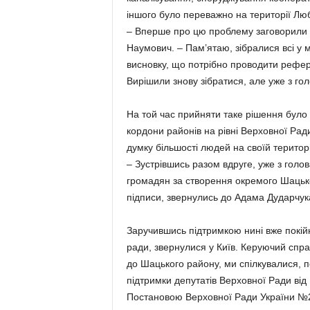
іншого було переважно на території Лю
– Вперше про цю проблему заговорили г
Наумович. – Пам’ятаю, зібралися всі у 
висновку, що потрібно проводити рефе
Вирішили знову зібратися, але уже з гол
На той час прийняти таке рішення було 
кордони районів на рівні Верховної Рад
думку більшості людей на своїй територ
– Зустрівшись разом вдруге, уже з голо
громадян за створення окремого Шацьк
підписи, звернулись до Адама Дударчука
Заручившись підтримкою нині вже покій
ради, звернулися у Київ. Керуючий спра
до Шацького району, ми спілкувалися, п
підтримки депутатів Верховної Ради від
Постановою Верховної Ради України №29