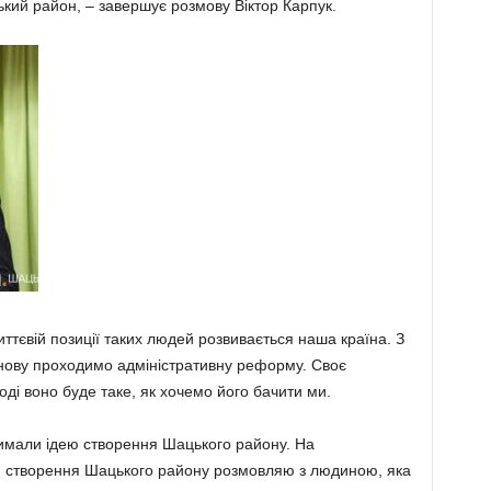
кий район, – завершує розмову Віктор Карпук.
иттєвій позиції таких людей розвивається наша країна. З
 знову проходимо адміністративну реформу. Своє
ді воно буде таке, як хочемо його бачити ми.
имали ідею створення Шацького району. На
я створення Шацького району розмовляю з людиною, яка