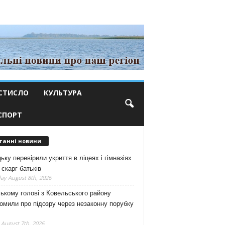
СТИСЛО
КУЛЬТУРА
СПОРТ
танні новини
ьку перевірили укриття в ліцеях і гімназіях
 скарг батьків
ay August 8th, 2026
ькому голові з Ковельського району
омили про підозру через незаконну порубку
 August 7th, 2026