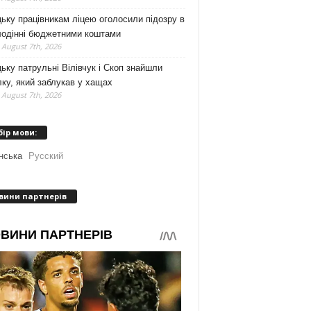
ьку працівникам ліцею оголосили підозру в
лодінні бюджетними коштами
 August 7th, 2026
ьку патрульні Вілівчук і Скоп знайшли
ку, який заблукав у хащах
 August 7th, 2026
бір мови:
нська
Русский
вини партнерів