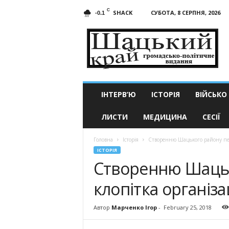
C
SHACK
СУБОТА, 8 СЕРПНЯ, 2026
-0.1
Шацький
край
ІНТЕРВ’Ю
ІСТОРІЯ
ВІЙСЬКО
ЛИСТИ
МЕДИЦИНА
СЕСІЇ
Головна
Історія
Створенню Шацького району пер
ІСТОРІЯ
Створенню Шацьк
клопітка організ
Автор
Марченко Ігор
-
February 25, 2018