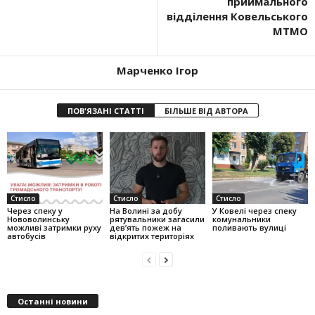
приймального
відділення Ковельського
МТМО
Марченко Ігор
ПОВ'ЯЗАНІ СТАТТІ
БІЛЬШЕ ВІД АВТОРА
Стисло
Стисло
Стисло
Через спеку у
На Волині за добу
У Ковелі через спеку
Нововолинську
рятувальники загасили
комунальники
можливі затримки руху
дев’ять пожеж на
поливають вулиці
автобусів
відкритих територіях
Останні новини