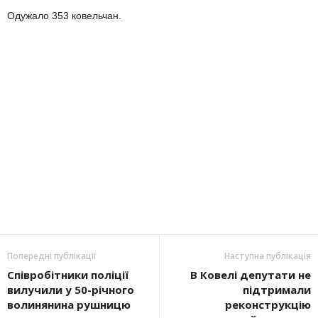
Одужало 353 ковельчан.
Попередні публікації
Наступна публікація
Співробітники поліції
В Ковелі депутати не
вилучили у 50-річного
підтримали
волинянина рушницю
реконструкцію