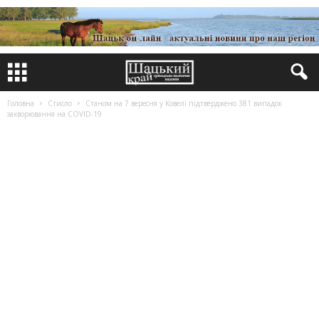
Головна
Стисло
Станом на 7 вересня у Ковелі підтверджено 381 випадок
захворювання на COVID-19