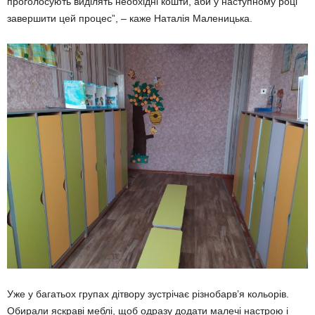
проголосують виділять необхідні кошти, аби у наступному році
завершити цей процес”, – каже Наталія Маленицька.
Уже у багатьох групах дітвору зустрічає різнобарв’я кольорів.
Обирали яскраві меблі, щоб одразу додати малечі настрою і