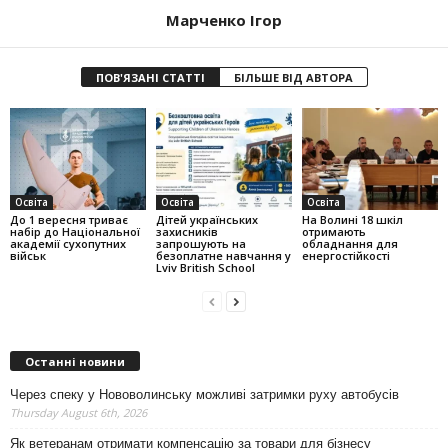
Марченко Ігор
ПОВ'ЯЗАНІ СТАТТІ
БІЛЬШЕ ВІД АВТОРА
Освіта
Освіта
Освіта
До 1 вересня триває
Дітей українських
На Волині 18 шкіл
набір до Національної
захисників
отримають
академії сухопутних
запрошують на
обладнання для
військ
безоплатне навчання у
енергостійкості
Lviv British School
Останні новини
Через спеку у Нововолинську можливі затримки руху автобусів
Thursday August 6th, 2026
Як ветеранам отримати компенсацію за товари для бізнесу