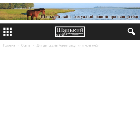
Головна
Освіта
Для дитсадків Ковеля закупили нові меблі