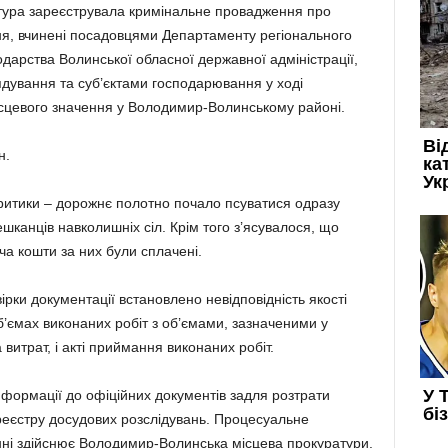
ура зареєструвала кримінальне провадження про
ня, вчинені посадовцями Департаменту регіонального
дарства Волинської обласної державної адміністрації,
дування та суб’єктами господарювання у ході
місцевого значення у Володимир-Волинському районі.
н.
критики – дорожнє полотно почало псуватися одразу
шканців навколишніх сіл. Крім того з’ясувалося, що
ча кошти за них були сплачені.
ірки документації встановлено невідповідність якості
об’ємах виконаних робіт з об’ємами, зазначеними у
а витрат, і акті приймання виконаних робіт.
нформації до офіційних документів задля розтрати
еєстру досудових розслідувань. Процесуальне
ні здійснює Володимир-Волинська місцева прокуратури.