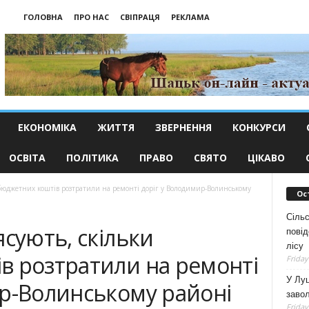
ГОЛОВНА
ПРО НАС
СВІПРАЦЯ
РЕКЛАМА
ЕКОНОМІКА
ЖИТТЯ
ЗВЕРНЕННЯ
КОНКУРСИ
ОСВІТА
ПОЛІТИКА
ПРАВО
СВЯТО
ЦІКАВО
и бюджетних коштів розтратили на ремонті доріг у Володимир-Волинському
Ос
Сільс
ясують, скільки
повід
лісу
в розтратили на ремонті
Friday
У Луц
ир-Волинському районі
заво
Friday