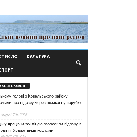
СТИСЛО
КУЛЬТУРА
СПОРТ
танні новини
ькому голові з Ковельського району
омили про підозру через незаконну порубку
 August 7th, 2026
ьку працівникам ліцею оголосили підозру в
лодінні бюджетними коштами
 August 7th, 2026