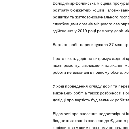
Володимир-Волинська місцева прокурат
розтрату бюджетних коштів і зловживан
розвитку та житлово-комунального госпо
службовцями органів місцевого самовря
здійснення у 2019 році ремонту доріг 
Вартість робіт перевищувала 37 млн. гр
Проте якість доріг не витримує жодної 
після ремонту, викликаючи нарікання ме
роботи не виконані в повному обсязі, хо
У ході проведення огляду доріг та перев
виконаних робіт, а також розбіжності в 
довідці про вартість будівельних робіт т
Відомості про внесення недостовірної і
бюджетних коштів внесено до Єдиного р
керівництво у кримінальному проваджен