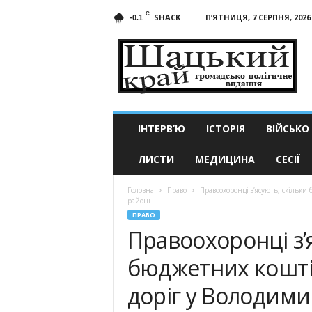
C
SHACK
П’ЯТНИЦЯ, 7 СЕРПНЯ, 2026
-0.1
Шацький
край
ІНТЕРВ’Ю
ІСТОРІЯ
ВІЙСЬКО
ЛИСТИ
МЕДИЦИНА
СЕСІЇ
Головна
Право
Правоохоронці з’ясують, скільк
районі
ПРАВО
Правоохоронці з’
бюджетних кошті
доріг у Володим