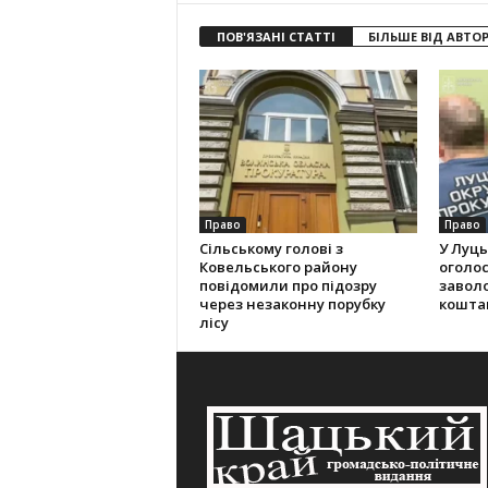
ПОВ'ЯЗАНІ СТАТТІ
БІЛЬШЕ ВІД АВТО
Право
Право
Сільському голові з
У Луць
Ковельського району
оголос
повідомили про підозру
завол
через незаконну порубку
кошта
лісу