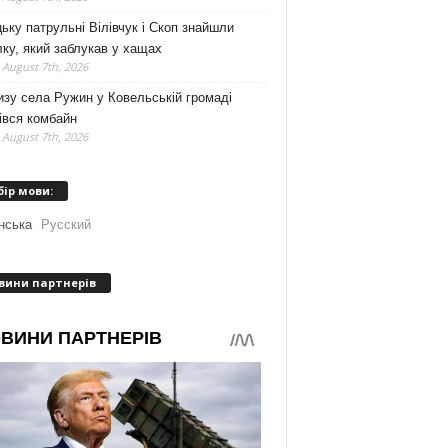
ьку патрульні Вілівчук і Скоп знайшли
ку, який заблукав у хащах
 August 7th, 2026
зу села Ружин у Ковельській громаді
івся комбайн
 August 7th, 2026
бір мови:
нська
Русский
вини партнерів