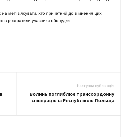
 на меті з’ясувати, хто причетний до вчинення цих
штів розтратили учасники оборудки.
Наступна публікація
в
Волинь поглиблює транскордонну
співпрацю із Республікою Польща