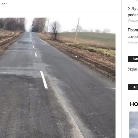
2279
У Луц
рибал
Friday
Побли
загор
Friday
Ви
Украї
Но