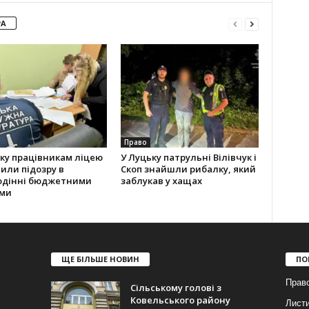
РА
Право
ку працівникам ліцею
У Луцьку патрульні Вілівчук і
или підозру в
Скоп знайшли рибалку, який
одінні бюджетними
заблукав у хащах
ми
ЩЕ БІЛЬШЕ НОВИН
ПО
Прав
Сільському голові з
Ковельського району
Лист