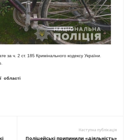
е за ч. 2 ст. 185 Кримінального кодексу України.
о.
ої області
Наступна публікація
кі
Поліцейські припинили «діяльність»