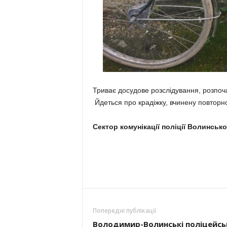
Триває досудове розслідування, розпочат
Йдеться про крадіжку, вчинену повторн
Сектор комунікації поліції Волинськ
Попередні публікації
Володимир-Волинські поліцейсь