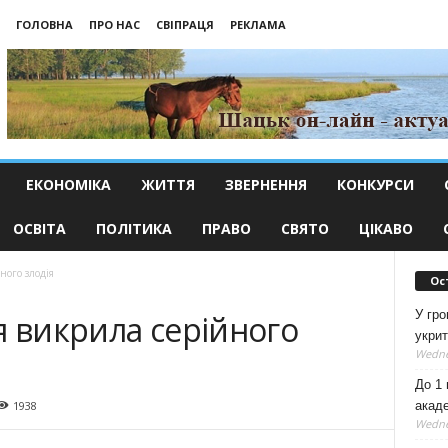
ГОЛОВНА
ПРО НАС
СВІПРАЦЯ
РЕКЛАМА
ЕКОНОМІКА
ЖИТТЯ
ЗВЕРНЕННЯ
КОНКУРСИ
ОСВІТА
ПОЛІТИКА
ПРАВО
СВЯТО
ЦІКАВО
ного злодія
Ос
У гро
я викрила серійного
укрит
Wedne
До 1 
акаде
1938
Wedne