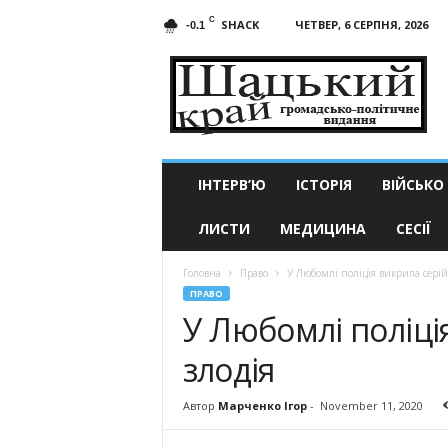
C
SHACK
ЧЕТВЕР, 6 СЕРПНЯ, 2026
-0.1
Шацький
край
ІНТЕРВ’Ю
ІСТОРІЯ
ВІЙСЬКО
ЛИСТИ
МЕДИЦИНА
СЕСІЇ
Головна
Право
У Любомлі поліція викрила серій
ПРАВО
У Любомлі поліці
злодія
Автор
Марченко Ігор
-
November 11, 2020