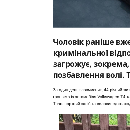
Чоловік раніше вж
кримінальної відп
загрожує, зокрема, 
позбавлення волі. 
За один день зловмисник, 44-річний жит
грошима із автомобіля Volkswagen T4 та
Транспортний засіб та велосипед знахо