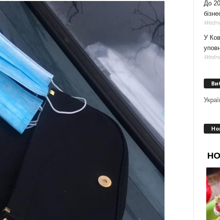
До 20
бізне
Wedne
У Ков
уповн
Wedne
Ви
Украї
Но