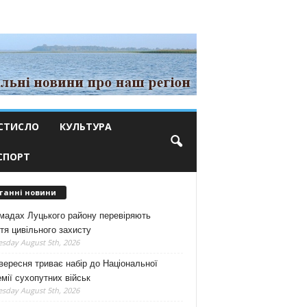
СТИСЛО
КУЛЬТУРА
СПОРТ
танні новини
мадах Луцького району перевіряють
тя цивільного захисту
sday August 5th, 2026
вересня триває набір до Національної
мії сухопутних військ
sday August 5th, 2026