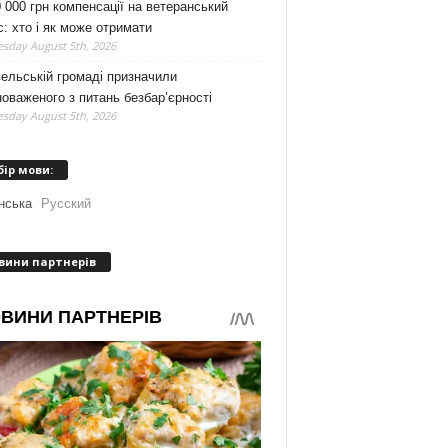
 000 грн компенсації на ветеранський
с: хто і як може отримати
sday August 5th, 2026
ельській громаді призначили
оваженого з питань безбар’єрності
sday August 5th, 2026
бір мови:
нська
Русский
вини партнерів