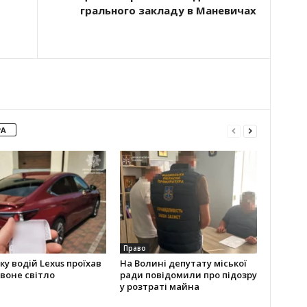
грального закладу в Маневичах
РА
Право
ку водій Lexus проїхав
На Волині депутату міської
воне світло
ради повідомили про підозру
у розтраті майна