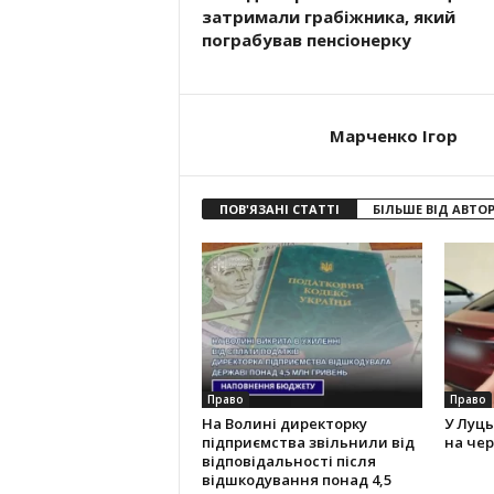
затримали грабіжника, який
пограбував пенсіонерку
Марченко Ігор
ПОВ'ЯЗАНІ СТАТТІ
БІЛЬШЕ ВІД АВТО
Право
Право
На Волині директорку
У Луць
підприємства звільнили від
на чер
відповідальності після
відшкодування понад 4,5