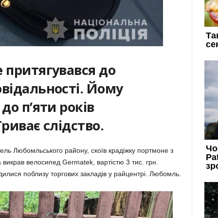
е притягувався до
овідальності. Йому
до п’яти років
Триває слідство.
ель Любомльського району, скоїв крадіжку портмоне з
 викрав велосипед Germatek, вартістю 3 тис. грн.
дилися поблизу торгових закладів у райцентрі. Любомль.