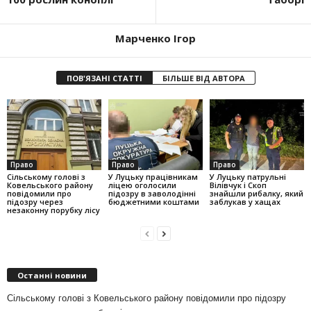
Марченко Ігор
ПОВ'ЯЗАНІ СТАТТІ
БІЛЬШЕ ВІД АВТОРА
Право
Право
Право
Сільському голові з
У Луцьку працівникам
У Луцьку патрульні
Ковельського району
ліцею оголосили
Вілівчук і Скоп
повідомили про
підозру в заволодінні
знайшли рибалку, який
підозру через
бюджетними коштами
заблукав у хащах
незаконну порубку лісу
Останні новини
Сільському голові з Ковельського району повідомили про підозру