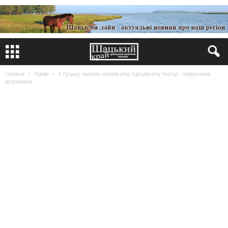
Головна
Право
У Луцьку чоловік чинив опір працівнику поліції: порушника
затримали