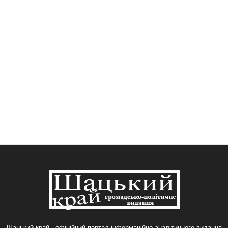
Шацький край - офіційний портал інформаційно-аналітичного видання