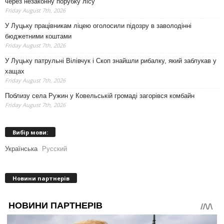
через незаконну порубку лісу
Friday August 7th, 2026
У Луцьку працівникам ліцею оголосили підозру в заволодінні
бюджетними коштами
Friday August 7th, 2026
У Луцьку патрульні Вілівчук і Скоп знайшли рибалку, який заблукав у
хащах
Friday August 7th, 2026
Поблизу села Ружин у Ковельській громаді загорівся комбайн
Friday August 7th, 2026
Вибір мови:
Українська
Русский
Новини партнерів