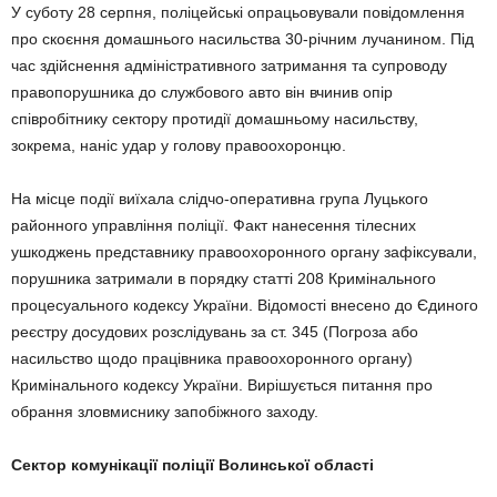
У суботу 28 серпня, поліцейські опрацьовували повідомлення
про скоєння домашнього насильства 30-річним лучанином. Під
час здійснення адміністративного затримання та супроводу
правопорушника до службового авто він вчинив опір
співробітнику сектору протидії домашньому насильству,
зокрема, наніс удар у голову правоохоронцю.
На місце події виїхала слідчо-оперативна група Луцького
районного управління поліції. Факт нанесення тілесних
ушкоджень представнику правоохоронного органу зафіксували,
порушника затримали в порядку статті 208 Кримінального
процесуального кодексу України. Відомості внесено до Єдиного
реєстру досудових розслідувань за ст. 345 (Погроза або
насильство щодо працівника правоохоронного органу)
Кримінального кодексу України. Вирішується питання про
обрання зловмиснику запобіжного заходу.
Сектор комунікації поліції Волинської області