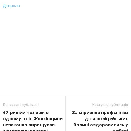
Джерело
Попередні публікації
Наступна публікація
67-річний чоловік в
За сприяння профспілки
одному з сіл Жовківщини
діти поліцейських
незаконно вирощував
Волині оздоровились у
100 рослин коноплі
таборі