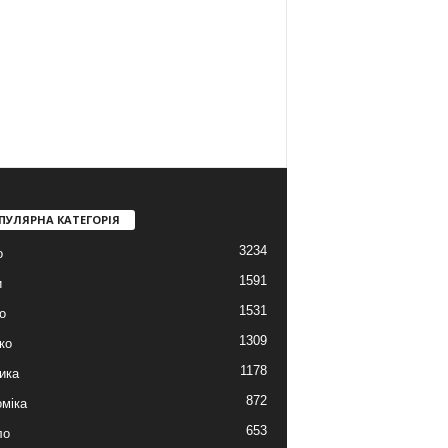
ПУЛЯРНА КАТЕГОРІЯ
3234
о
1591
и
1531
о
1309
ко
1178
ика
872
міка
653
ло