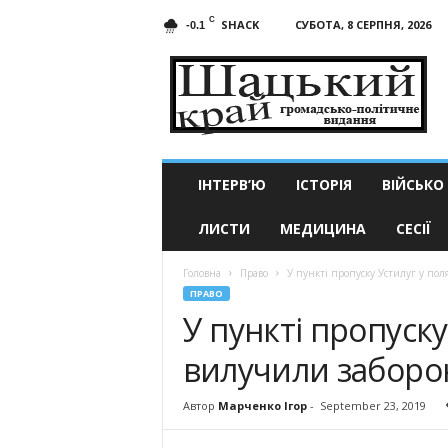
C
SHACK
СУБОТА, 8 СЕРПНЯ, 2026
-0.1
Шацький
край
ІНТЕРВ’Ю
ІСТОРІЯ
ВІЙСЬКО
ЛИСТИ
МЕДИЦИНА
СЕСІЇ
Головна
Право
У пункті пропуску Устилуг у пол
ПРАВО
У пункті пропуску
вилучили заборо
Автор
Марченко Ігор
-
September 23, 2019