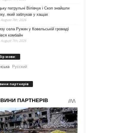
ьку патрульні Вілівчук і Скоп знайшли
ку, який заблукав у хащах
 August 7th, 2026
зу села Ружин у Ковельській громаді
івся комбайн
 August 7th, 2026
бір мови:
нська
Русский
вини партнерів