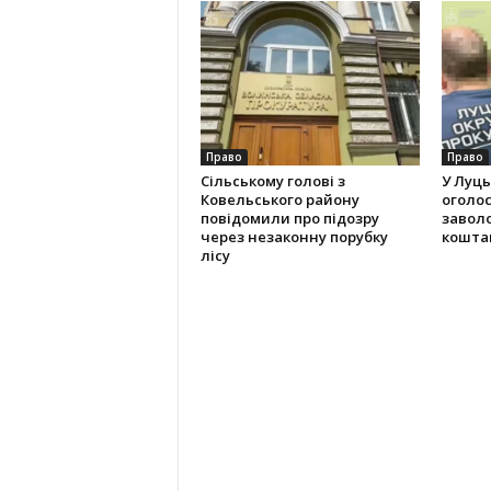
Право
Право
Сільському голові з
У Луць
Ковельського району
оголос
повідомили про підозру
завол
через незаконну порубку
кошта
лісу