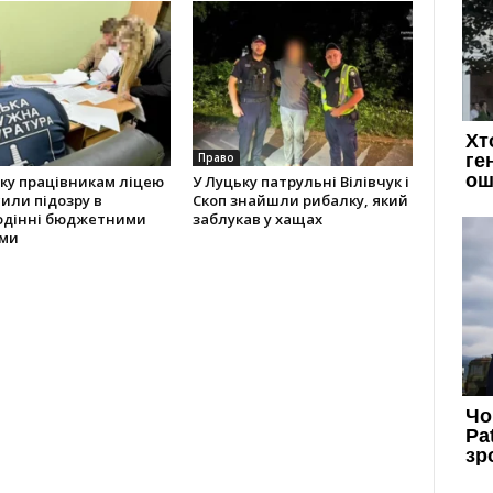
Право
ку працівникам ліцею
У Луцьку патрульні Вілівчук і
или підозру в
Скоп знайшли рибалку, який
одінні бюджетними
заблукав у хащах
ми