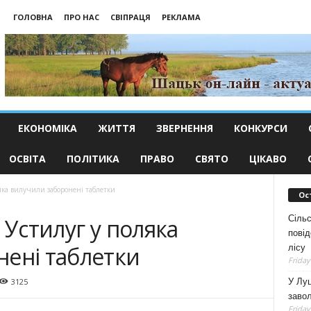
ГОЛОВНА
ПРО НАС
СВІПРАЦЯ
РЕКЛАМА
ЕКОНОМІКА
ЖИТТЯ
ЗВЕРНЕННЯ
КОНКУРСИ
ОСВІТА
ПОЛІТИКА
ПРАВО
СВЯТО
ЦІКАВО
яка вилучили заборонені таблетки
Ос
Сільс
 Устилуг у поляка
повід
нені таблетки
лісу
Friday
У Луц
3125
заво
Friday