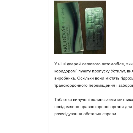
У ніші дверей легкового автомобіля, як
коридором” пункту пропуску Устилуг, вия
виробника. Оскільки вони містять гідро
транскордонного переміщення і заборо
Таблетки вилучені волинськими митник
повідомлено правоохоронні органи для
розслідування обставин справи.