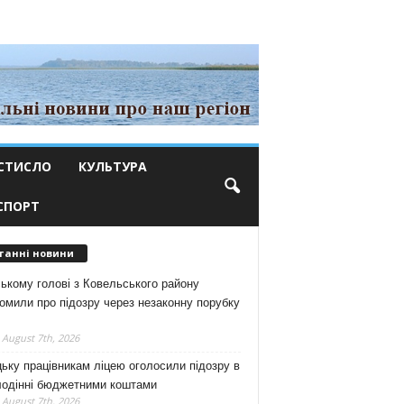
СТИСЛО
КУЛЬТУРА
СПОРТ
танні новини
ькому голові з Ковельського району
омили про підозру через незаконну порубку
 August 7th, 2026
ьку працівникам ліцею оголосили підозру в
лодінні бюджетними коштами
 August 7th, 2026