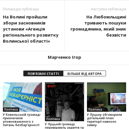
Попередні публікації
Наступна публікація
На Волині пройшли
На Любомльщині
збори засновників
тривають пошуки
установи «Агенція
громадянина, який зник
регіонального розвитку
безвісти
Волинської області»
Марченко Ігор
ПОВ'ЯЗАНІ СТАТТІ
БІЛЬШЕ ВІД АВТОРА
Політика
Політика
У Ковельській громаді
У Луцьку обговорили
призначили
детальний план
Політика
уповноваженого з
території навколо
У Луцькій громаді
питань безбар’єрності
замку
перевіряють укриття та