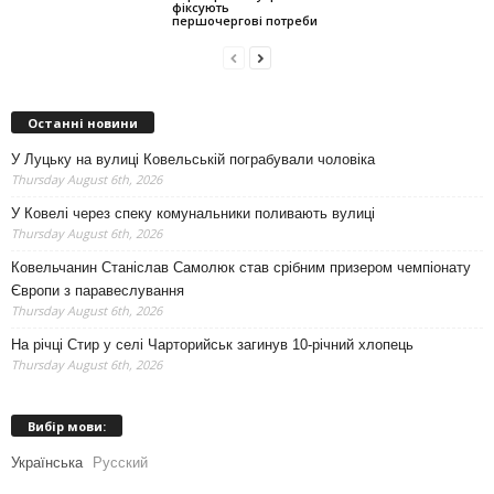
фіксують
першочергові потреби
Останні новини
У Луцьку на вулиці Ковельській пограбували чоловіка
Thursday August 6th, 2026
У Ковелі через спеку комунальники поливають вулиці
Thursday August 6th, 2026
Ковельчанин Станіслав Самолюк став срібним призером чемпіонату
Європи з паравеслування
Thursday August 6th, 2026
На річці Стир у селі Чарторийськ загинув 10-річний хлопець
Thursday August 6th, 2026
Вибір мови:
Українська
Русский