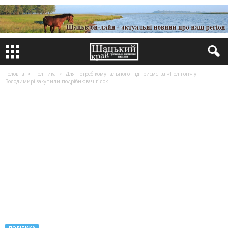
Головна
Політика
Для потреб комунального підприємства «Полігон» у
Володимирі закупили подрібнювач гілок
ПОЛІТИКА