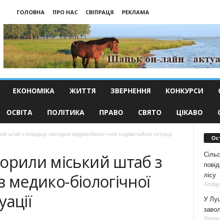
ГОЛОВНА
ПРО НАС
СВІПРАЦЯ
РЕКЛАМА
ЕКОНОМІКА
ЖИТТЯ
ЗВЕРНЕННЯ
КОНКУРСИ
ОСВІТА
ПОЛІТИКА
ПРАВО
СВЯТО
ЦІКАВО
й штаб з ліквідації наслідків медико-біологічної надзвичайної ситуації
Ос
Сільс
орили міський штаб з
повід
ів медико-біологічної
лісу
Friday
уації
У Луц
заво
Friday