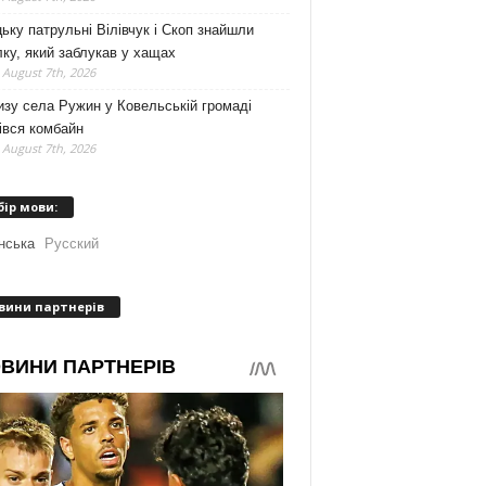
ьку патрульні Вілівчук і Скоп знайшли
ку, який заблукав у хащах
 August 7th, 2026
зу села Ружин у Ковельській громаді
івся комбайн
 August 7th, 2026
бір мови:
нська
Русский
вини партнерів