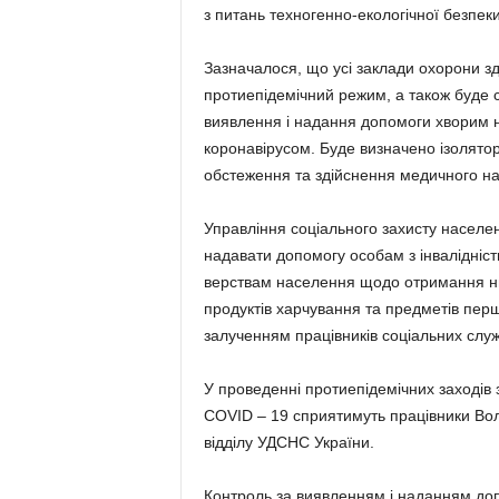
з питань техногенно-екологічної безпек
Зазначалося, що усі заклади охорони з
протиепідемічний режим, а також буде 
виявлення і надання допомоги хворим н
коронавірусом. Буде визначено ізолятори
обстеження та здійснення медичного на
Управління соціального захисту населен
надавати допомогу особам з інвалідніс
верствам населення щодо отримання ни
продуктів харчування та предметів перш
залученням працівників соціальних служ
У проведенні протиепідемічних заходів
COVID – 19 сприятимуть працівники Вол
відділу УДСНС України.
Контроль за виявленням і наданням до