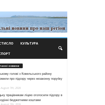
СТИСЛО
КУЛЬТУРА
СПОРТ
танні новини
ькому голові з Ковельського району
омили про підозру через незаконну порубку
 August 7th, 2026
ьку працівникам ліцею оголосили підозру в
лодінні бюджетними коштами
 August 7th, 2026