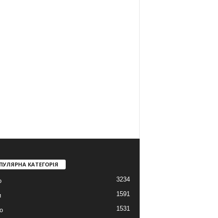
ПУЛЯРНА КАТЕГОРІЯ
3234
о
1591
и
1531
о