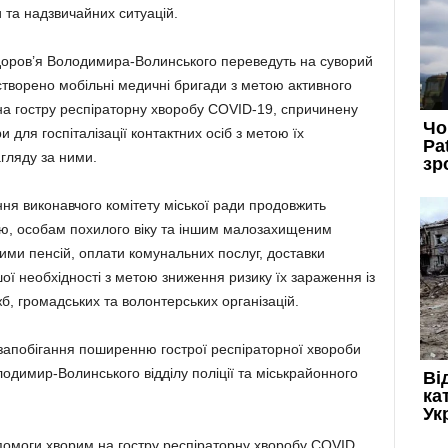
и та надзвичайних ситуацій.
доров’я Володимира-Волинського переведуть на суворий
створено мобільні медичні бригади з метою активного
а гостру респіраторну хворобу COVID-19, спричинену
 для госпіталізації контактних осіб з метою їх
гляду за ними.
ня виконавчого комітету міської ради продовжить
тю, особам похилого віку та іншим малозахищеним
ми пенсій, оплати комунальних послуг, доставки
ої необхідності з метою зниження ризику їх зараження із
б, громадських та волонтерських організацій.
 запобігання поширенню гострої респіраторної хвороби
одимир-Волинського відділу поліції та міськрайонного
помоги хворим на гостру респіраторну хворобу COVID