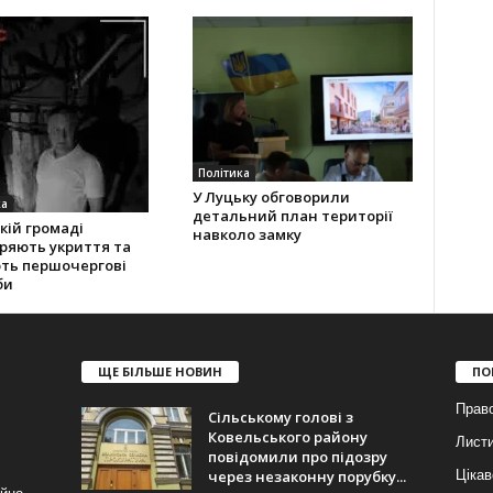
Політика
У Луцьку обговорили
ка
детальний план території
кій громаді
навколо замку
ряють укриття та
ють першочергові
би
ЩЕ БІЛЬШЕ НОВИН
ПО
Прав
Сільському голові з
Ковельського району
Лист
повідомили про підозру
через незаконну порубку...
Цікав