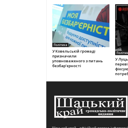
Політика
У Ковельській громаді
Політи
призначили
У Луць
уповноваженого з питань
переві
безбар’єрності
фіксу
потре