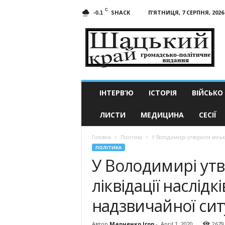
C
SHACK
П’ЯТНИЦЯ, 7 СЕРПНЯ, 2026
-0.1
Шацький
край
ІНТЕРВ’Ю
ІСТОРІЯ
ВІЙСЬКО
ЛИСТИ
МЕДИЦИНА
СЕСІЇ
Головна
Політика
У Володимирі утворили міськи
ПОЛІТИКА
У Володимирі утв
ліквідації наслідк
надзвичайної сит
Автор
Марченко Ігор
-
April 1, 2020
2679