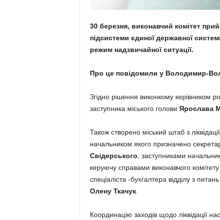
30 березня, виконавчий комітет при
підсистеми єдиної державної систем
режим надзвичайної ситуації.
Про це повідомили у Володимир-Воли
Згідно рішення виконкому керівником роб
заступника міського голови
Ярослава М
Також створено міський штаб з ліквідації
начальником якого призначено секретар
Свідерського
, заступниками начальник
керуючу справами виконавчого комітету
спеціаліста -бухгалтера відділу з питан
Олену Ткачук
.
Координацію заходів щодо ліквідації нас