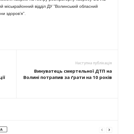
й міськрайонний відділ ДУ ”Волинський обласний
ни здоров’я”.
Наступна публікація
Винуватець смертельної ДТП на
ії
Волині потрапив за ґрати на 10 років
РА