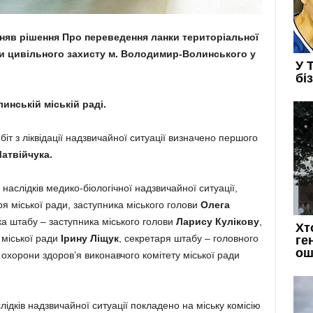
йняв рішення Про переведення ланки територіальної
и цивільного захисту м. Володимир-Волинського у
нській міській раді.
іт з ліквідації надзвичайної ситуації визначено першого
атвійчука.
 наслідків медико-біологічної надзвичайної ситуації,
я міської ради, заступника міського голови
Олега
а штабу – заступника міського голови
Ларису Кулікову
,
 міської ради
Ірину Ліщук
, секретаря штабу – головного
ь охорони здоров’я виконавчого комітету міської ради
лідків надзвичайної ситуації покладено на міську комісію