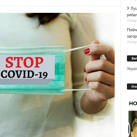
У Луц
рибал
Friday
Побли
загор
Friday
Ви
Украї
Но