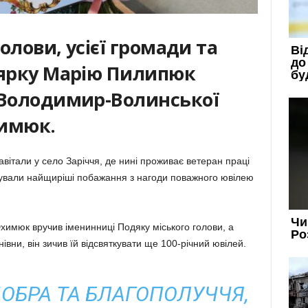
голови, усієї громади та
лярку Марію Пилипюк
 Володимир-Волинської
химюк.
авітали у село Заріччя, де нині проживає ветеран праці
ували найщиріші побажання з нагоди поважного ювілею
Юхимюк вручив іменинниці Подяку міського голови, а
івни, він зичив їй відсвяткувати ще 100-річний ювілей.
ОБРА ТА
БЛАГОПОЛУЧЧЯ,