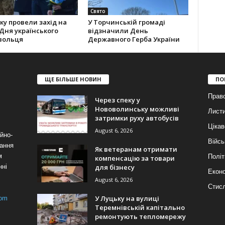
Свято
ку провели захід на
У Торчинській громаді
Дня українського
відзначили День
вольця
Державного Герба України
ЩЕ БІЛЬШЕ НОВИН
ПО
Прав
Через спеку у
Нововолинську можливі
Лист
затримки руху автобусів
Цікав
August 6, 2026
йно-
Війсь
ання
Як ветеранам отримати
м
Політ
компенсацію за товари
для бізнесу
нні
Еконо
August 6, 2026
Стис
У Луцьку на вулиці
com
Теремнівській капітально
ремонтують тепломережу