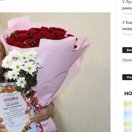
У Луц
ремо
Thursd
У Ков
імові
Thursd
Ви
Украї
Но