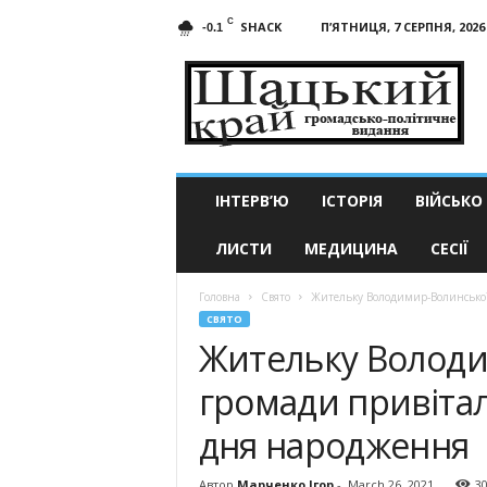
C
SHACK
П’ЯТНИЦЯ, 7 СЕРПНЯ, 2026
-0.1
Шацький
край
ІНТЕРВ’Ю
ІСТОРІЯ
ВІЙСЬКО
ЛИСТИ
МЕДИЦИНА
СЕСІЇ
Головна
Свято
Жительку Володимир-Волинської 
СВЯТО
Жительку Володи
громади привітал
дня народження
Автор
Марченко Ігор
-
March 26, 2021
3