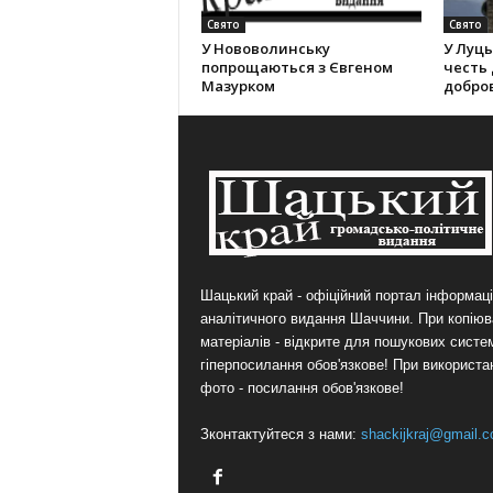
Свято
Свято
У Нововолинську
У Луць
попрощаються з Євгеном
честь 
Мазурком
добро
Шацький край - офіційний портал інформаці
аналітичного видання Шаччини. При копіюв
матеріалів - відкрите для пошукових систе
гіперпосилання обов'язкове! При використа
фото - посилання обов'язкове!
Зконтактуйтеся з нами:
shackijkraj@gmail.