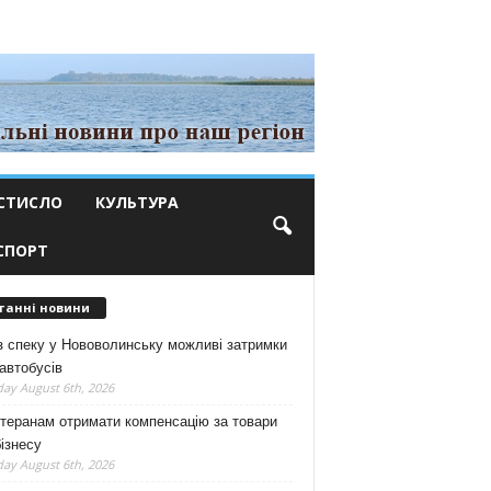
СТИСЛО
КУЛЬТУРА
СПОРТ
танні новини
з спеку у Нововолинську можливі затримки
автобусів
ay August 6th, 2026
теранам отримати компенсацію за товари
ізнесу
ay August 6th, 2026