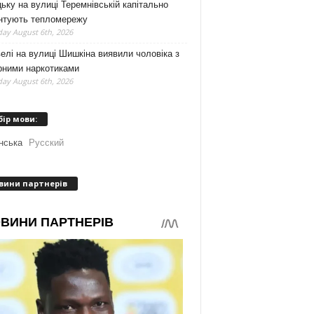
ьку на вулиці Теремнівській капітально
нтують тепломережу
ay August 6th, 2026
елі на вулиці Шишкіна виявили чоловіка з
рними наркотиками
ay August 6th, 2026
бір мови:
нська
Русский
вини партнерів