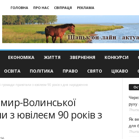
ГОЛОВНА
ПРО НАС
СВІПРАЦЯ
РЕКЛАМА
ЕКОНОМІКА
ЖИТТЯ
ЗВЕРНЕННЯ
КОНКУРСИ
ОСВІТА
ПОЛІТИКА
ПРАВО
СВЯТО
ЦІКАВО
громади привітали з ювілеєм 90 років з дня народження
Ос
Чере
мир-Волинської
руху 
Thursd
и з ювілеєм 90 років з
Як ве
для б
Thursd
056