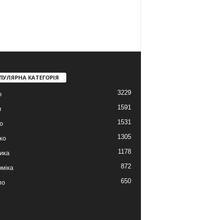
ПУЛЯРНА КАТЕГОРІЯ
3229
о
1591
и
1531
о
1305
ко
1178
ика
872
міка
650
ло