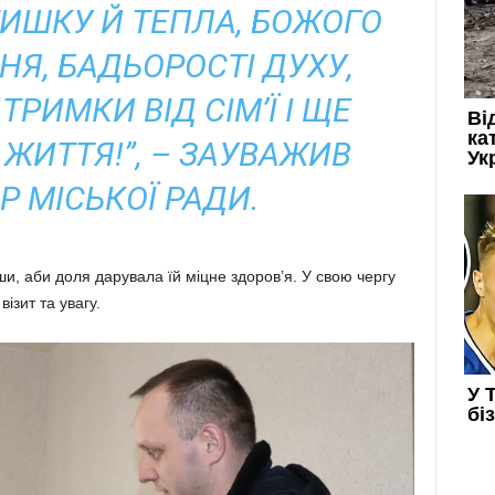
ИШКУ Й ТЕПЛА, БОЖОГО
Я, БАДЬОРОСТІ ДУХУ,
ТРИМКИ ВІД СІМ’Ї І ЩЕ
 ЖИТТЯ!”, – ЗАУВАЖИВ
Р МІСЬКОЇ РАДИ.
, аби доля дарувала їй міцне здоров’я. У свою чергу
ізит та увагу.