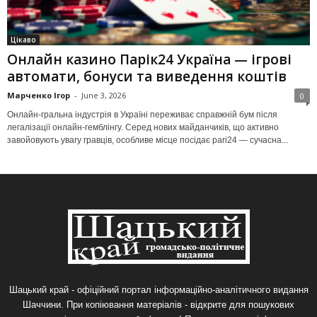
Цікаво
Онлайн казино Парік24 Україна — ігрові
автомати, бонуси та виведення коштів
Марченко Ігор
-
June 3, 2026
0
Онлайн-гральна індустрія в Україні переживає справжній бум після
легалізації онлайн-гемблінгу. Серед нових майданчиків, що активно
завойовують увагу гравців, особливе місце посідає pari24 — сучасна...
Шацький край - офіційний портал інформаційно-аналітичного видання
Шаччини. При копіювання матеріалів - відкрите для пошукових