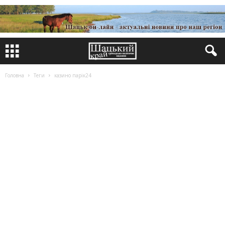
Головна
Теги
казино парік24