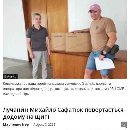
Військо
Ковельська громада профінансувала закупівлю Starlink, дронів та
генератора для підрозділів, у яких служать ковельчани, зокрема 93-ї ОМБр
«Холодний Яр».
Лучанин Михайло Сафатюк повертається
додому на щиті
Марченко Ігор
-
August 7, 2026
0