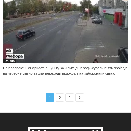
Стисло
На проспекті Соборності в Луцьку за кілька днів зафіксували п’ять проїздів
на червоне світло та два переходи пішоходів на заборонний сигнал.
1
2
3