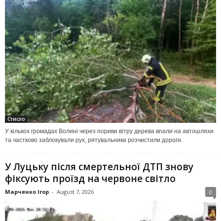
Стисло
У кількох громадах Волині через пориви вітру дерева впали на автошляхи
та частково заблокували рух, рятувальники розчистили дороги.
У Луцьку після смертельної ДТП знову
фіксують проїзд на червоне світло
Марченко Ігор
-
August 7, 2026
0