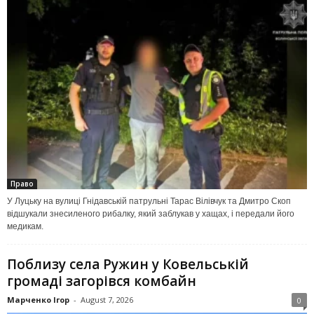
Право
У Луцьку на вулиці Гнідавській патрульні Тарас Вілівчук та Дмитро Скоп
відшукали знесиленого рибалку, який заблукав у хащах, і передали його
медикам.
Поблизу села Ружин у Ковельській
громаді загорівся комбайн
Марченко Ігор
-
August 7, 2026
0