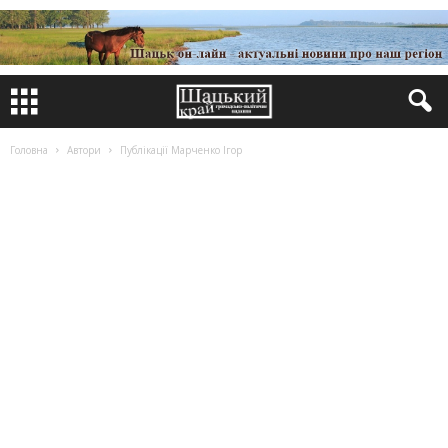
Головна
Автори
Публікації Марченко Ігор