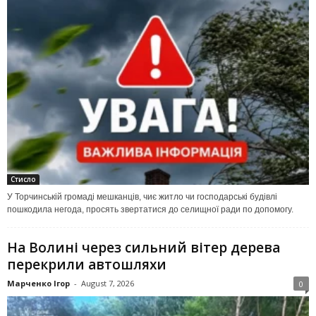
Стисло
У Торчинській громаді мешканців, чиє житло чи господарські будівлі
пошкодила негода, просять звертатися до селищної ради по допомогу.
На Волині через сильний вітер дерева
перекрили автошляхи
Марченко Ігор
-
August 7, 2026
0