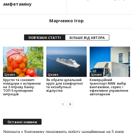
амфетаміну
Марченко Ігор
ПОВ'ЯЗАНІ СТАТТІ
БІЛЬШЕ ВІД АВТОРА
Цікаво
Цікаво
Цікаво
Хрусткі та соковиті
Як обрати ідеальний
Комерційний
помідори з аспірином
круїз для комфортної
транспорт MAN: вибір
на 3 літрову банку:
та незабутньої
вантажівки, сервіс і
ТОП-5 кулінарних
відпустки
ефективне управління
хитрощів
автопарком
Останні новини
Укрпошта у Княгининку продовжить роботу щонайменше на 5 років