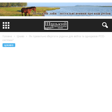
Головна
Цікаво
Як правильно зберігати рідини для вейпа та одноразові POD-
системи?
ЦІКАВО