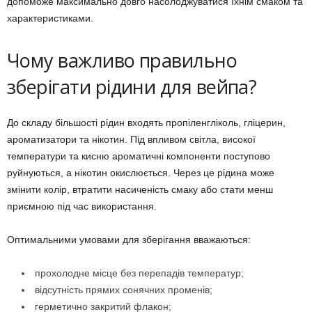
допоможе максимально довго насолоджуватися їхнім смаком та
характеристиками.
Чому важливо правильно
зберігати рідини для вейпа?
До складу більшості рідин входять пропіленгліколь, гліцерин,
ароматизатори та нікотин. Під впливом світла, високої
температури та кисню ароматичні компоненти поступово
руйнуються, а нікотин окислюється. Через це рідина може
змінити колір, втратити насиченість смаку або стати менш
приємною під час використання.
Оптимальними умовами для зберігання вважаються:
прохолодне місце без перепадів температур;
відсутність прямих сонячних променів;
герметично закритий флакон;