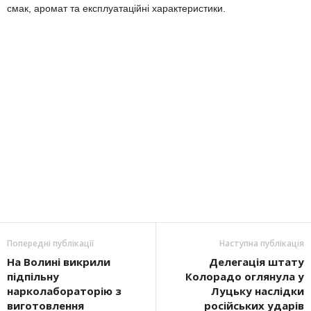
смак, аромат та експлуатаційні характеристики.
Попередні публікації
Наступна публікація
На Волині викрили
Делегація штату
підпільну
Колорадо оглянула у
нарколабораторію з
Луцьку наслідки
виготовлення
російських ударів