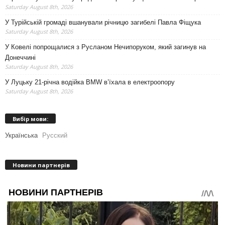
Saturday August 8th, 2026
У Турійській громаді вшанували річницю загибелі Павла Фіщука
Saturday August 8th, 2026
У Ковелі попрощалися з Русланом Нечипоруком, який загинув на
Донеччині
Saturday August 8th, 2026
У Луцьку 21-річна водійка BMW в’їхала в електроопору
Saturday August 8th, 2026
Вибір мови:
Українська
Русский
Новини партнерів