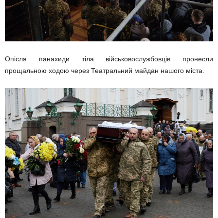
Опісля панахиди тіла військовослужбовців пронесли
прощальною ходою через Театральний майдан нашого міста.