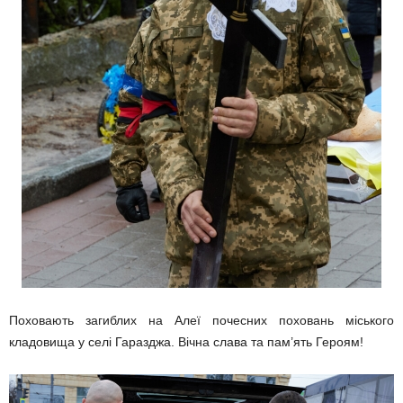
Поховають загиблих на Алеї почесних поховань міського
кладовища у селі Гаразджа. Вічна слава та пам’ять Героям!