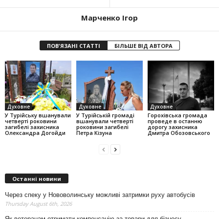
Марченко Ігор
ПОВ'ЯЗАНІ СТАТТІ
БІЛЬШЕ ВІД АВТОРА
Духовне
Духовне
Духовне
У Турійську вшанували
У Турійській громаді
Горохівська громада
четверті роковини
вшанували четверті
проведе в останню
загибелі захисника
роковини загибелі
дорогу захисника
Олександра Догойди
Петра Кізуна
Дмитра Обозовського
Останні новини
Через спеку у Нововолинську можливі затримки руху автобусів
Thursday August 6th, 2026
Як ветеранам отримати компенсацію за товари для бізнесу