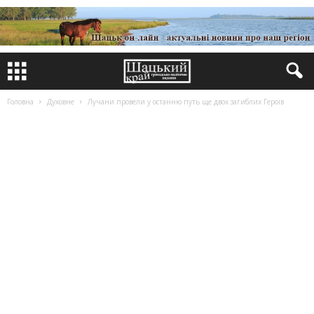
Головна
Духовне
Лучани провели у останню путь ще двох загиблих Героїв