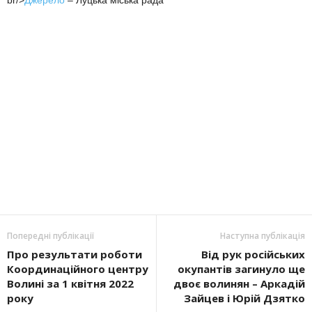
br/>
Джерело
– Луцька міська рада
Попередні публікації
Наступна публікація
Про результати роботи
Від рук російських
Координаційного центру
окупантів загинуло ще
Волині за 1 квітня 2022
двоє волинян – Аркадій
року
Зайцев і Юрій Дзятко