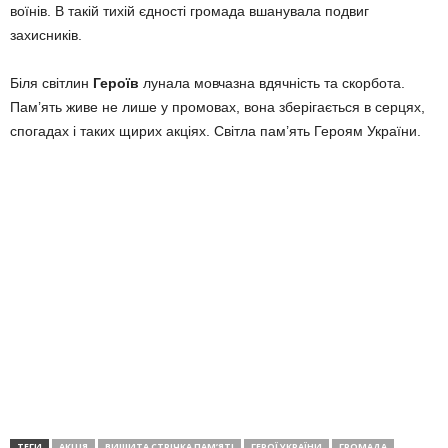
воїнів. В такій тихій єдності громада вшанувала подвиг
захисників.
Біля світлин
Героїв
лунала мовчазна вдячність та скорбота.
Пам’ять живе не лише у промовах, вона зберігається в серцях,
спогадах і таких щирих акціях. Світла пам’ять Героям України.
ТЕГИ
АКЦІЯ
ВИШИТА СТРІЧКА ПАМ’ЯТІ
ГЕРОЇ УКРАЇНИ
ГРОМАДА