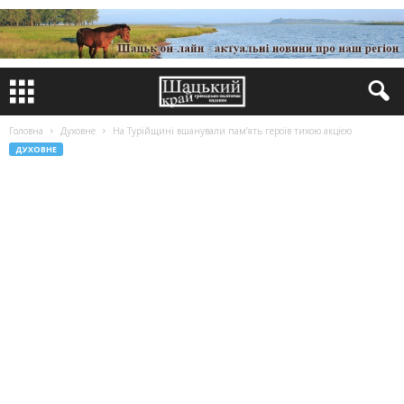
Головна
Духовне
На Турійщині вшанували пам’ять героїв тихою акцією
ДУХОВНЕ