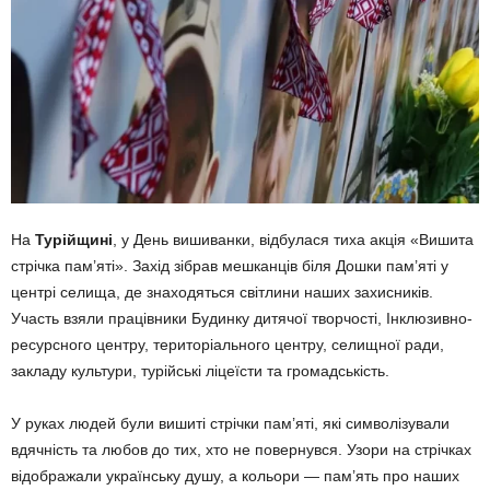
На
Турійщині
, у День вишиванки, відбулася тиха акція «Вишита
стрічка пам’яті». Захід зібрав мешканців біля Дошки пам’яті у
центрі селища, де знаходяться світлини наших захисників.
Участь взяли працівники Будинку дитячої творчості, Інклюзивно-
ресурсного центру, територіального центру, селищної ради,
закладу культури, турійські ліцеїсти та громадськість.
У руках людей були вишиті стрічки пам’яті, які символізували
вдячність та любов до тих, хто не повернувся. Узори на стрічках
відображали українську душу, а кольори — пам’ять про наших