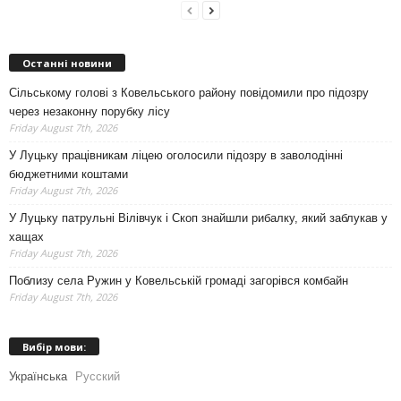
Останні новини
Сільському голові з Ковельського району повідомили про підозру
через незаконну порубку лісу
Friday August 7th, 2026
У Луцьку працівникам ліцею оголосили підозру в заволодінні
бюджетними коштами
Friday August 7th, 2026
У Луцьку патрульні Вілівчук і Скоп знайшли рибалку, який заблукав у
хащах
Friday August 7th, 2026
Поблизу села Ружин у Ковельській громаді загорівся комбайн
Friday August 7th, 2026
Вибір мови:
Українська
Русский