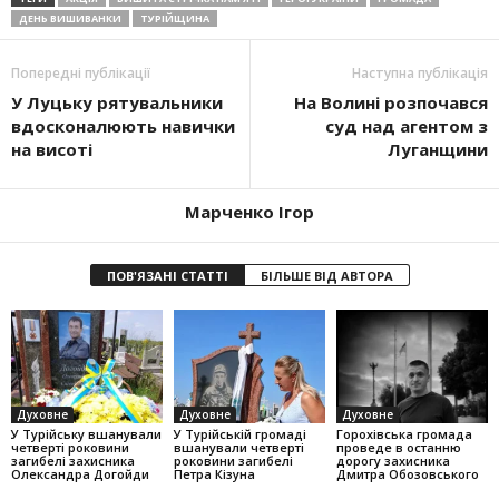
ДЕНЬ ВИШИВАНКИ
ТУРІЙЩИНА
Попередні публікації
Наступна публікація
У Луцьку рятувальники
На Волині розпочався
вдосконалюють навички
суд над агентом з
на висоті
Луганщини
Марченко Ігор
ПОВ'ЯЗАНІ СТАТТІ
БІЛЬШЕ ВІД АВТОРА
Духовне
Духовне
Духовне
У Турійську вшанували
У Турійській громаді
Горохівська громада
четверті роковини
вшанували четверті
проведе в останню
загибелі захисника
роковини загибелі
дорогу захисника
Олександра Догойди
Петра Кізуна
Дмитра Обозовського