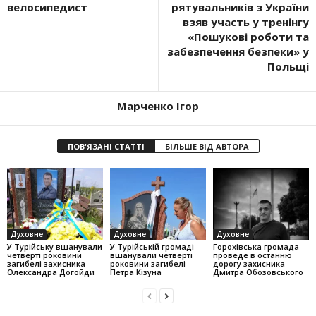
велосипедист
рятувальників з України
взяв участь у тренінгу
«Пошукові роботи та
забезпечення безпеки» у
Польщі
Марченко Ігор
ПОВ'ЯЗАНІ СТАТТІ
БІЛЬШЕ ВІД АВТОРА
Духовне
Духовне
Духовне
У Турійську вшанували
У Турійській громаді
Горохівська громада
четверті роковини
вшанували четверті
проведе в останню
загибелі захисника
роковини загибелі
дорогу захисника
Олександра Догойди
Петра Кізуна
Дмитра Обозовського