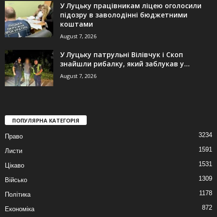
У Луцьку працівникам ліцею оголосили
підозру в заволодінні бюджетними
коштами
August 7, 2026
У Луцьку патрульні Вілівчук і Скоп
знайшли рибалку, який заблукав у...
August 7, 2026
ПОПУЛЯРНА КАТЕГОРІЯ
3234
Право
1591
Листи
1531
Цікаво
1309
Військо
1178
Політика
872
Економіка