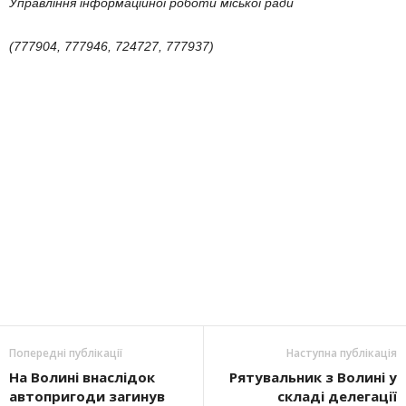
Управління інформаційної роботи міської ради
(777904, 777946, 724727, 777937)
Попередні публікації
Наступна публікація
На Волині внаслідок
Рятувальник з Волині у
автопригоди загинув
складі делегації