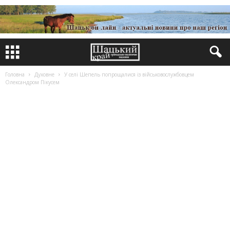
Головна
Духовне
У селі Шепель попрощалися із військовослужбовцем
Олександром Пікусем