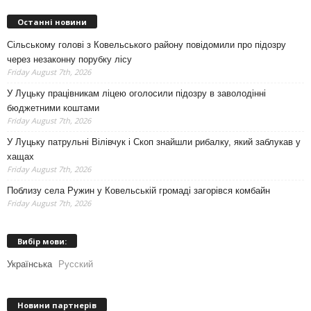
Останні новини
Сільському голові з Ковельського району повідомили про підозру
через незаконну порубку лісу
Friday August 7th, 2026
У Луцьку працівникам ліцею оголосили підозру в заволодінні
бюджетними коштами
Friday August 7th, 2026
У Луцьку патрульні Вілівчук і Скоп знайшли рибалку, який заблукав у
хащах
Friday August 7th, 2026
Поблизу села Ружин у Ковельській громаді загорівся комбайн
Friday August 7th, 2026
Вибір мови:
Українська
Русский
Новини партнерів