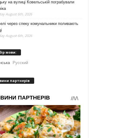
ьку на вулиці Ковельській пограбували
іка
ay August 6th, 2026
елі через спеку комунальники поливають
і
ay August 6th, 2026
бір мови:
нська
Русский
вини партнерів