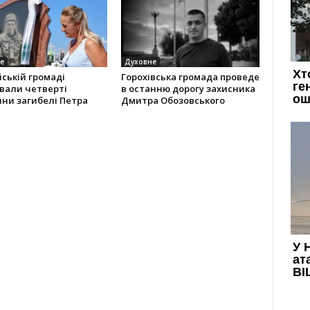
е
Духовне
йській громаді
Горохівська громада проведе
вали четверті
в останню дорогу захисника
ни загибелі Петра
Дмитра Обозовського