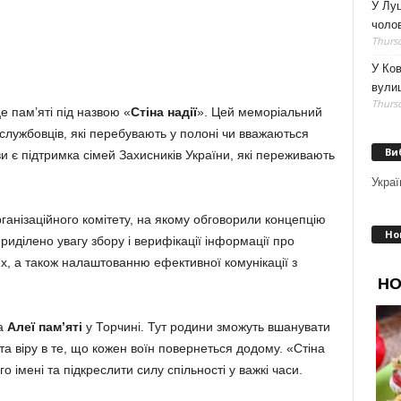
У Луц
чолов
Thursd
У Ков
вулиц
Thursd
е пам’яті під назвою «
Стіна надії
». Цей меморіальний
службовців, які перебувають у полоні чи вважаються
Ви
ви є підтримка сімей Захисників України, які переживають
Украї
ганізаційного комітету, на якому обговорили концепцію
Но
приділено увагу збору і верифікації інформації про
их, а також налаштованню ефективної комунікації з
на
Алеї пам’яті
у Торчині. Тут родини зможуть вшанувати
 та віру в те, що кожен воїн повернеться додому. «Стіна
о імені та підкреслити силу спільності у важкі часи.