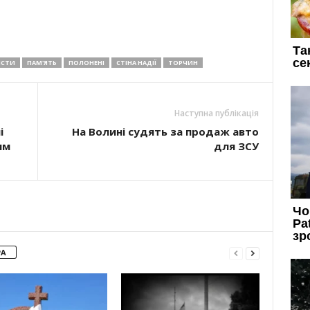
ІСТИ
ПАМ'ЯТЬ
ПОЛОНЕНІ
СТІНА НАДІЇ
ТОРЧИН
Наступна публікація
і
На Волині судять за продаж авто
им
для ЗСУ
РА