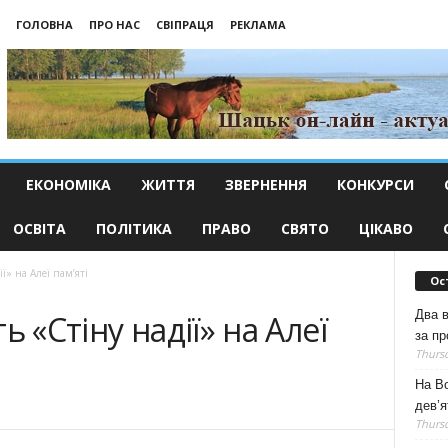
ГОЛОВНА
ПРО НАС
СВІПРАЦЯ
РЕКЛАМА
ЕКОНОМІКА
ЖИТТЯ
ЗВЕРНЕННЯ
КОНКУРСИ
ОСВІТА
ПОЛІТИКА
ПРАВО
СВЯТО
ЦІКАВО
ї» на Алеї пам’яті
Ос
Два 
ь «Стіну надії» на Алеї
за пр
Thursd
На Во
дев’я
Thursd