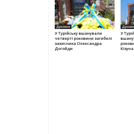
Духовне
Духовн
У Турійську вшанували
У Турі
четверті роковини загибелі
вшану
захисника Олександра
рокови
Догойди
Кізуна