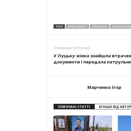
ТЕГИ
АЛЕЯ ПАМ'ЯТІ
ВІЙСЬКОВІ
ЗНИКЛІ БЕЗВ
Попередні публікації
У Луцьку жінка знайшла втрачен
документи і передала патрульн
Марченко Ігор
ПОВ'ЯЗАНІ СТАТТІ
БІЛЬШЕ ВІД АВТО