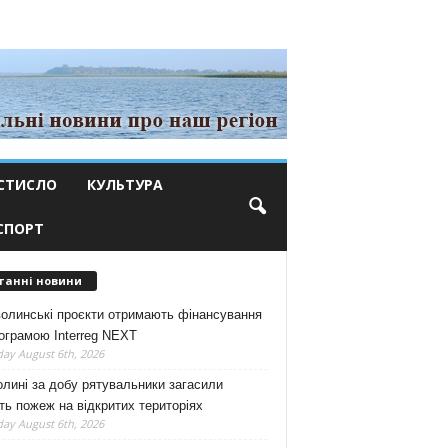
СТИСЛО
КУЛЬТУРА
СПОРТ
танні новини
волинські проєкти отримають фінансування
ограмою Interreg NEXT
ay August 6th, 2026
лині за добу рятувальники загасили
ть пожеж на відкритих територіях
ay August 6th, 2026