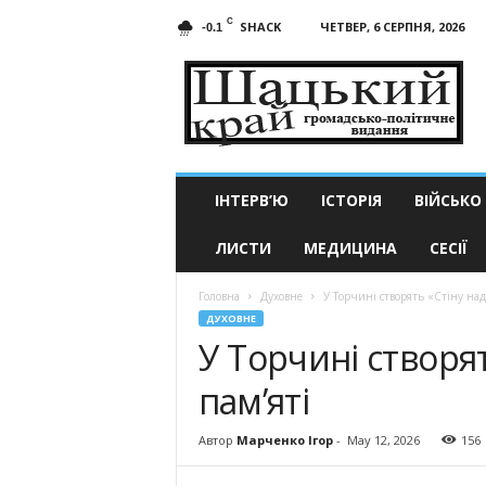
C
SHACK
ЧЕТВЕР, 6 СЕРПНЯ, 2026
-0.1
Шацький
край
ІНТЕРВ’Ю
ІСТОРІЯ
ВІЙСЬКО
ЛИСТИ
МЕДИЦИНА
СЕСІЇ
Головна
Духовне
У Торчині створять «Стіну наді
ДУХОВНЕ
У Торчині створят
пам’яті
Автор
Марченко Ігор
-
May 12, 2026
156