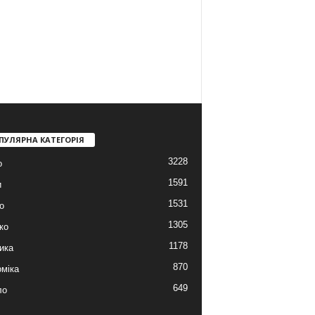
ПУЛЯРНА КАТЕГОРІЯ
3228
о
1591
и
1531
о
1305
ко
1178
ика
870
міка
649
ло