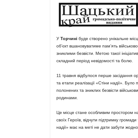
У
Торчині
буде створено унікальне місц
об’єкт вшановуватиме пам’ять військово
зниклими безвісти. Метою такої ініціати
складний період невідомості та болю.
11 травня відбулося перше засідання ор
та етапи реалізації «Стіни надії». Було 
полонених та зниклих безвісти військов
родинами.
Це місце стане особливим простором 
своїх Героїв, відчути підтримку громади
надії» має на меті не дати забути жодног