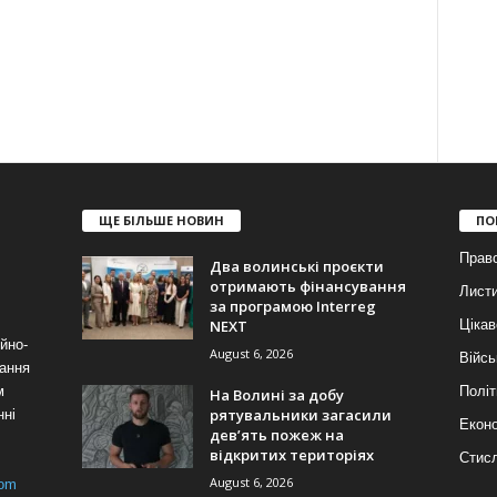
ЩЕ БІЛЬШЕ НОВИН
ПО
Прав
Два волинські проєкти
отримають фінансування
Лист
за програмою Interreg
NEXT
Цікав
йно-
August 6, 2026
Війсь
ання
м
Політ
На Волині за добу
рятувальники загасили
нні
Еконо
дев’ять пожеж на
відкритих територіях
Стис
August 6, 2026
com