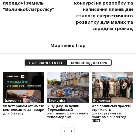
передачі земель
конкурсі на розробку та
“Волиньоблагролісу”
написання планів дій
сталого енергетичного
розвитку для малих та
середніх громад
Марченко Ігор
ПОВ'ЯЗАНІ СТАТТІ
БІЛЬШЕ ВІД АВТОРА
Економіка
Економіка
Економіка
Як ветеранам отримати
У Луцьку на вулиці
Два волинські проєкти
компенсацію за товари
Теремнівській
отримають
для бізнесу
капітально ремонтують
фінансування за
тепломережу
програмою Interreg
NEXT