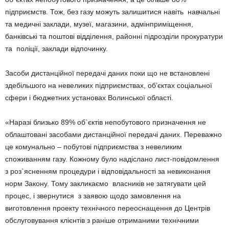
підприємств. Тож, без газу можуть залишитися навіть навчальні
та медичні заклади, музеї, магазини, адмінприміщення,
банківські та поштові відділення, районні підрозділи прокуратури
та поліції, заклади відпочинку.
Засоби дистанційної передачі даних поки що не встановлені
здебільшого на невеликих підприємствах, об’єктах соціальної
сфери і бюджетних установах Волинської області.
«Наразі близько 89% об`єктів непобутового призначення не
облаштовані засобами дистанційної передачі даних. Переважно
це комунально – побутові підприємства з невеликим
споживанням газу. Кожному було надіслано лист-повідомлення
з роз`ясненням процедури і відповідальності за невиконання
норм Закону. Тому закликаємо власників не затягувати цей
процес, і звернутися з заявою щодо замовлення на
виготовлення проекту технічного переоснащення до Центрів
обслуговування клієнтів з раніше отриманими технічними