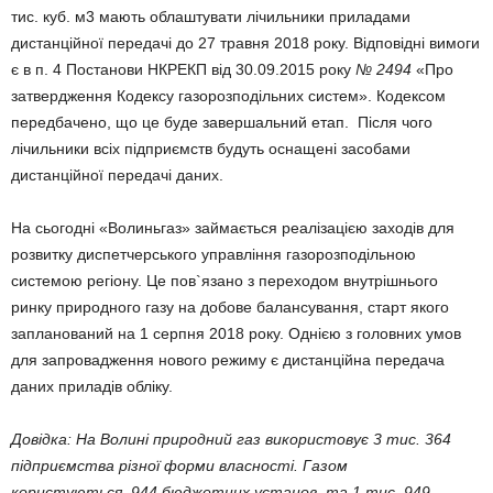
тис. куб. м3 мають облаштувати лічильники приладами
дистанційної передачі до 27 травня 2018 року. Відповідні вимоги
є в п. 4 Постанови НКРЕКП від 30.09.2015 року
№ 2494
«Про
затвердження Кодексу газорозподільних систем». Кодексом
передбачено, що це буде завершальний етап. Після чого
лічильники всіх підприємств будуть оснащені засобами
дистанційної передачі даних.
На сьогодні «Волиньгаз» займається реалізацією заходів для
розвитку диспетчерського управління газорозподільною
системою регіону. Це пов`язано з переходом внутрішнього
ринку природного газу на добове балансування, старт якого
запланований на 1 серпня 2018 року. Однією з головних умов
для запровадження нового режиму є дистанційна передача
даних приладів обліку.
Довідка: На Волині природний газ використовує 3
тис.
364
підприємства різної форми власності. Газом
користуються
944 бюджетних установ
та 1
тис.
949