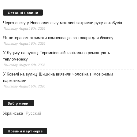
Останні новини
Через спеку у Нововолинську можливі затримки руху автобусів
Thursday August 6th, 2026
Як ветеранам отримати компенсацію за товари для бізнесу
Thursday August 6th, 2026
У Луцьку на вулиці Теремнівській капітально ремонтують
тепломережу
Thursday August 6th, 2026
У Ковелі на вулиці Шишкіна виявили чоловіка з імовірними
наркотиками
Thursday August 6th, 2026
Вибір мови:
Українська
Русский
Новини партнерів