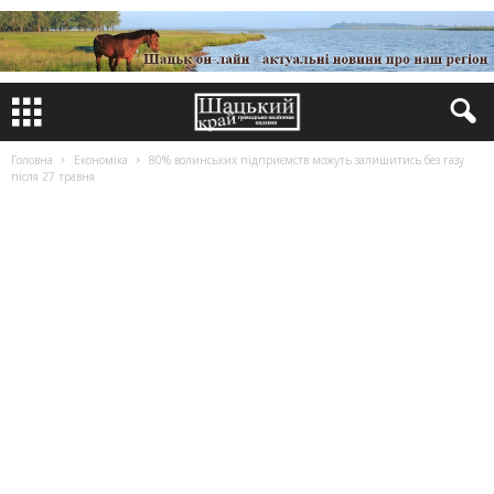
Головна
Економіка
80% волинських підприємств можуть залишитись без газу
після 27 травня