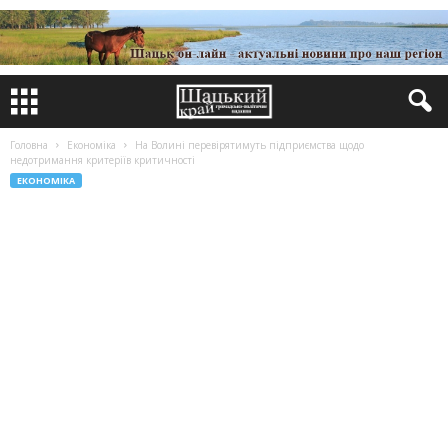
Головна
Економіка
На Волині перевірятимуть підприємства щодо
недотримання критеріїв критичності
ЕКОНОМІКА