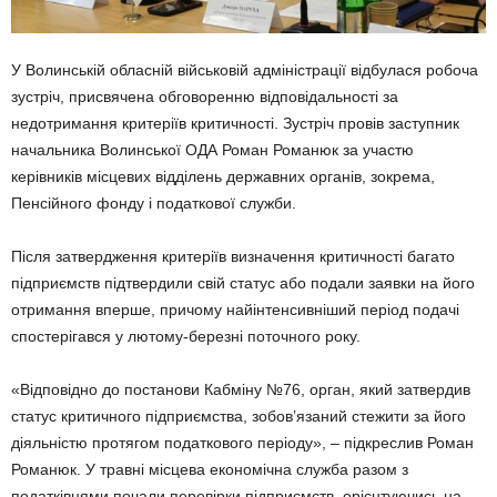
У Волинській обласній військовій адміністрації відбулася робоча
зустріч, присвячена обговоренню відповідальності за
недотримання критеріїв критичності. Зустріч провів заступник
начальника Волинської ОДА Роман Романюк за участю
керівників місцевих відділень державних органів, зокрема,
Пенсійного фонду і податкової служби.
Після затвердження критеріїв визначення критичності багато
підприємств підтвердили свій статус або подали заявки на його
отримання вперше, причому найінтенсивніший період подачі
спостерігався у лютому-березні поточного року.
«Відповідно до постанови Кабміну №76, орган, який затвердив
статус критичного підприємства, зобов’язаний стежити за його
діяльністю протягом податкового періоду», – підкреслив Роман
Романюк. У травні місцева економічна служба разом з
податківцями почали перевірки підприємств, орієнтуючись на