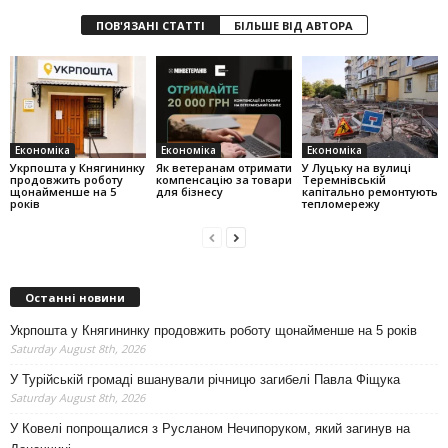
ПОВ'ЯЗАНІ СТАТТІ
БІЛЬШЕ ВІД АВТОРА
Економіка
Економіка
Економіка
Укрпошта у Княгининку
Як ветеранам отримати
У Луцьку на вулиці
продовжить роботу
компенсацію за товари
Теремнівській
щонайменше на 5
для бізнесу
капітально ремонтують
років
тепломережу
Останні новини
Укрпошта у Княгининку продовжить роботу щонайменше на 5 років
Saturday August 8th, 2026
У Турійській громаді вшанували річницю загибелі Павла Фіщука
Saturday August 8th, 2026
У Ковелі попрощалися з Русланом Нечипоруком, який загинув на