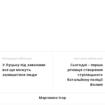
Попередні публікації
Наступна публікація
У Луцьку під завалами
Сьогодні – перша
все ще можуть
річниця створення
залишатися люди
стрілецького
батальйону поліції
Волині
Марченко Ігор