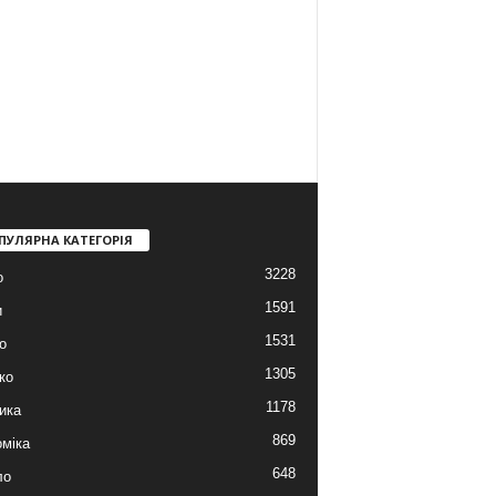
ПУЛЯРНА КАТЕГОРІЯ
3228
о
1591
и
1531
о
1305
ко
1178
ика
869
міка
648
ло