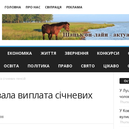
ГОЛОВНА
ПРО НАС
СВІПРАЦЯ
РЕКЛАМА
ЕКОНОМІКА
ЖИТТЯ
ЗВЕРНЕННЯ
КОНКУРСИ
ОСВІТА
ПОЛІТИКА
ПРАВО
СВЯТО
ЦІКАВО
та січневих пенсій
Ос
У Луц
вала виплата січневих
чолов
Thursd
У Ков
вулиц
598
Thursd