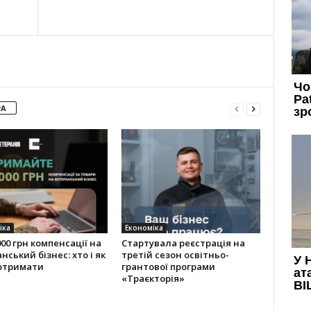
РА
іка
Економіка
000 грн компенсації на
Стартувала реєстрація на
нський бізнес: хто і як
третій сезон освітньо-
отримати
грантової програми
«Траєкторія»