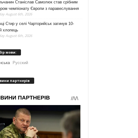
льчанин Станіслав Самолюк став срібним
ером чемпіонату Європи з паравеслування
ay August 6th, 2026
чці Стир у селі Чарторийськ загинув 10-
й хлопець
ay August 6th, 2026
бір мови:
нська
Русский
вини партнерів