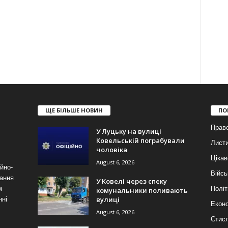
ЩЕ БІЛЬШЕ НОВИН
ПО
Прав
У Луцьку на вулиці
Ковельській пограбували
Лист
чоловіка
Цікав
August 6, 2026
йно-
Війсь
ання
У Ковелі через спеку
м
Політ
комунальники поливають
вулиці
нні
Еконо
August 6, 2026
Стис