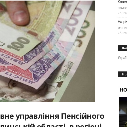
Кове
приз
Thursd
На рі
річни
Thursd
Ви
Украї
Но
вне управління Пенсійного
инській області, в регіоні