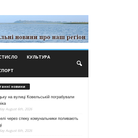
СТИСЛО
КУЛЬТУРА
СПОРТ
танні новини
ьку на вулиці Ковельській пограбували
іка
ay August 6th, 2026
елі через спеку комунальники поливають
і
ay August 6th, 2026