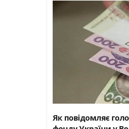
Як повідомляє голо
фонду України у Вол