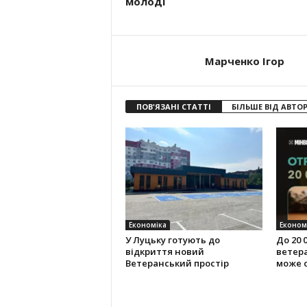
молоді
Марченко Ігор
ПОВ'ЯЗАНІ СТАТТІ
БІЛЬШЕ ВІД АВТО
Економіка
Економ
У Луцьку готують до
До 20 
відкриття новий
ветера
Ветеранський простір
може 