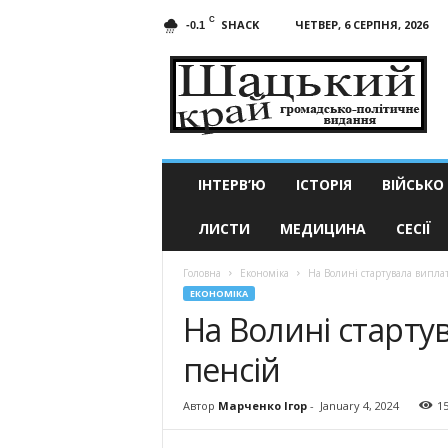
C
SHACK
ЧЕТВЕР, 6 СЕРПНЯ, 2026
-0.1
Шацький
край
ІНТЕРВ’Ю
ІСТОРІЯ
ВІЙСЬКО
ЛИСТИ
МЕДИЦИНА
СЕСІЇ
Головна
Економіка
На Волині стартувала випла
ЕКОНОМІКА
На Волині старту
пенсій
Автор
Марченко Ігор
-
January 4, 2024
1