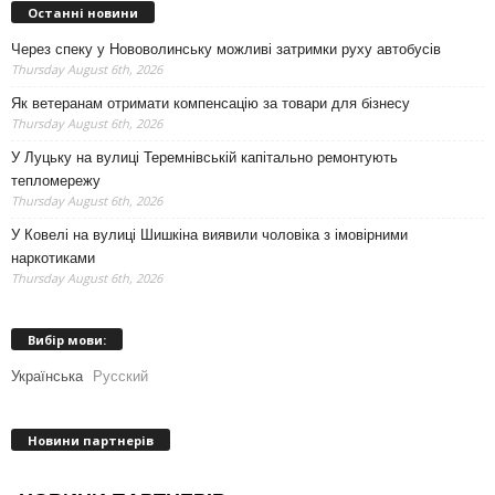
Останні новини
Через спеку у Нововолинську можливі затримки руху автобусів
Thursday August 6th, 2026
Як ветеранам отримати компенсацію за товари для бізнесу
Thursday August 6th, 2026
У Луцьку на вулиці Теремнівській капітально ремонтують
тепломережу
Thursday August 6th, 2026
У Ковелі на вулиці Шишкіна виявили чоловіка з імовірними
наркотиками
Thursday August 6th, 2026
Вибір мови:
Українська
Русский
Новини партнерів