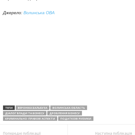
Джерело:
Волинська ОВА
ТЕГИ
ВЕРОНІКА БАЛЬБУЗА
ВОЛИНСЬКА ОБЛАСТЬ
ДІАЛОГ ВЛАДИ ТА БІЗНЕСУ
ДРОБЛЕННЯ БІЗНЕСУ
КРИМІНАЛЬНО-ПРАВОВІ АСПЕКТИ
ПОДАТКОВІ РИЗИКИ
Попередні публікації
Наступна публікація