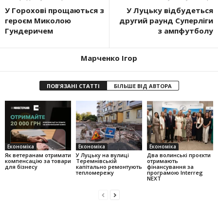
У Горохові прощаються з
У Луцьку відбудеться
героєм Миколою
другий раунд Суперліги
Гундеричем
з ампфутболу
Марченко Ігор
ПОВ'ЯЗАНІ СТАТТІ
БІЛЬШЕ ВІД АВТОРА
Економіка
Економіка
Економіка
Як ветеранам отримати
У Луцьку на вулиці
Два волинські проєкти
компенсацію за товари
Теремнівській
отримають
для бізнесу
капітально ремонтують
фінансування за
тепломережу
програмою Interreg
NEXT