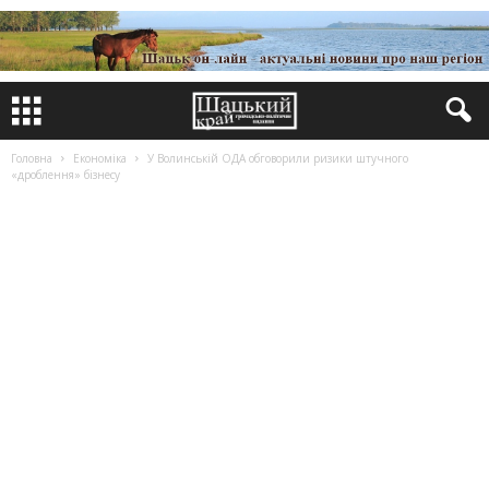
Головна
Економіка
У Волинській ОДА обговорили ризики штучного
«дроблення» бізнесу