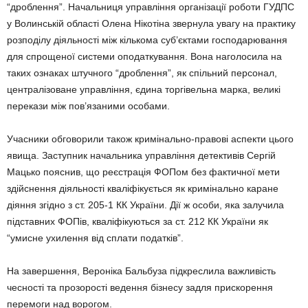
“дроблення”. Начальниця управління організації роботи ГУДПС
у Волинській області Олена Нікотіна звернула увагу на практику
розподілу діяльності між кількома суб’єктами господарювання
для спрощеної системи оподаткування. Вона наголосила на
таких ознаках штучного “дроблення”, як спільний персонал,
централізоване управління, єдина торгівельна марка, великі
перекази між пов’язаними особами.
Учасники обговорили також кримінально-правові аспекти цього
явища. Заступник начальника управління детективів Сергій
Мацько пояснив, що реєстрація ФОПом без фактичної мети
здійснення діяльності кваліфікується як кримінально каране
діяння згідно з ст. 205-1 КК України. Дії ж особи, яка залучила
підставних ФОПів, кваліфікуються за ст. 212 КК України як
“умисне ухилення від сплати податків”.
На завершення, Вероніка Бальбуза підкреслила важливість
чесності та прозорості ведення бізнесу задля прискорення
перемоги над ворогом.