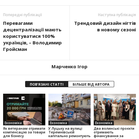
Попередні публікації
Наступна публікація
Перевагами
Трендовий дизайн нігтів
децентралізації мають
в новому сезоні
користуватися 100%
українців, – Володимир
Гройсман
Марченко Ігор
ПОВ'ЯЗАНІ СТАТТІ
БІЛЬШЕ ВІД АВТОРА
Економіка
Економіка
Економіка
Як ветеранам отримати
У Луцьку на вулиці
Два волинські проєкти
компенсацію за товари
Теремнівській
отримають
для бізнесу
капітально ремонтують
фінансування за