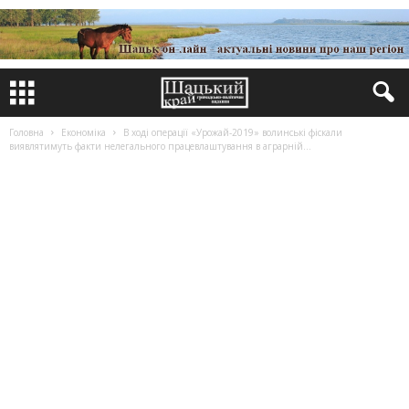
Головна
Економіка
В ході операції «Урожай-2019» волинські фіскали
виявлятимуть факти нелегального працевлаштування в аграрній...