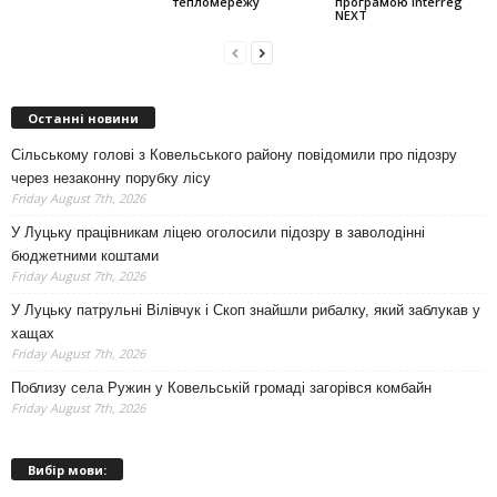
тепломережу
програмою Interreg
NEXT
Останні новини
Сільському голові з Ковельського району повідомили про підозру
через незаконну порубку лісу
Friday August 7th, 2026
У Луцьку працівникам ліцею оголосили підозру в заволодінні
бюджетними коштами
Friday August 7th, 2026
У Луцьку патрульні Вілівчук і Скоп знайшли рибалку, який заблукав у
хащах
Friday August 7th, 2026
Поблизу села Ружин у Ковельській громаді загорівся комбайн
Friday August 7th, 2026
Вибір мови: