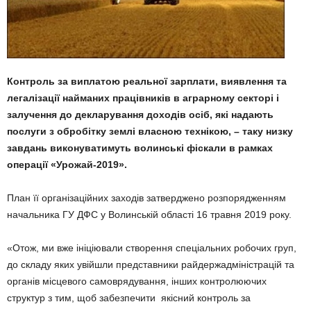
Контроль за виплатою реальної зарплати, виявлення та
легалізації найманих працівників в аграрному секторі і
залучення до декларування доходів осіб, які надають
послуги з обробітку землі власною технікою, – таку низку
завдань виконуватимуть волинські фіскали в рамках
операції «Урожай-2019».
План її організаційних заходів затверджено розпорядженням
начальника ГУ ДФС у Волинській області 16 травня 2019 року.
«Отож, ми вже ініціювали створення спеціальних робочих груп,
до складу яких увійшли представники райдержадміністрацій та
органів місцевого самоврядування, інших контролюючих
структур з тим, щоб забезпечити якісний контроль за