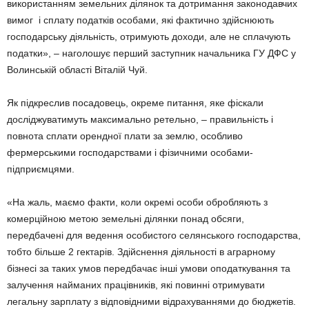
використанням земельних ділянок та дотримання законодавчих
вимог і сплату податків особами, які фактично здійснюють
господарську діяльність, отримують доходи, але не сплачують
податки», – наголошує перший заступник начальника ГУ ДФС у
Волинській області Віталій Чуй.
Як підкреслив посадовець, окреме питання, яке фіскали
досліджуватимуть максимально ретельно, – правильність і
повнота сплати орендної плати за землю, особливо
фермерськими господарствами і фізичними особами-
підприємцями.
«На жаль, маємо факти, коли окремі особи обробляють з
комерційною метою земельні ділянки понад обсяги,
передбачені для ведення особистого селянського господарства,
тобто більше 2 гектарів. Здійснення діяльності в аграрному
бізнесі за таких умов передбачає інші умови оподаткування та
залучення найманих працівників, які повинні отримувати
легальну зарплату з відповідними відрахуваннями до бюджетів.