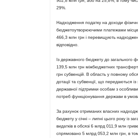
902,8 млн грн, або на 25,8%, в тому чи
29%.
Надходження податку на доходи фізичних
бюджетоутворюючими платежами місцевих
466,3 млн грн і перевищують надходжен
відповідно.
Із державного бюджету до загального ф
139,5 млн грн міжбюджетних трансфертів
грн субвенцій. В область у повному обс
дотації та субвенції, що передаються і
державної підтримки особам з особливи
потреб функціонування держави в умова
За рахунок отриманих власних надходже
бюджету у січні – липні цього року із з
видатків в обсязі 6 млрд 011,9 млн гри
спрямовано 5 млрд 053,2 млн грн, в тому