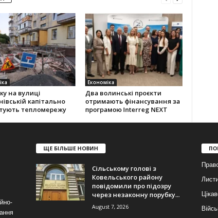
іка
Економіка
ку на вулиці
Два волинські проєкти
івській капітально
отримають фінансування за
тують тепломережу
програмою Interreg NEXT
ЩЕ БІЛЬШЕ НОВИН
ПО
Прав
Сільському голові з
Ковельського району
Лист
повідомили про підозру
через незаконну порубку...
Цікав
йно-
August 7, 2026
Війсь
ання