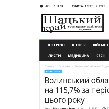
C
SHACK
СУБОТА, 8 СЕРПНЯ, 2026
-0.1
Шацький
край
ІНТЕРВ’Ю
ІСТОРІЯ
ВІЙСЬКО
ЛИСТИ
МЕДИЦИНА
СЕСІЇ
Головна
Економіка
Волинський обласний бюджет
ЕКОНОМІКА
Волинський обл
на 115,7% за пері
цього року
Автор
Марченко Ігор
-
August 15, 2022
1