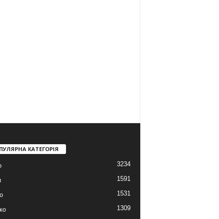
ПУЛЯРНА КАТЕГОРІЯ
3234
о
1591
и
1531
о
1309
ко