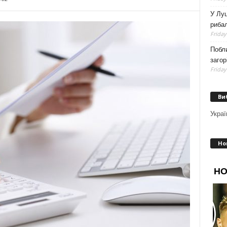
У Луц
рибал
Friday
Побли
загор
Friday
Ви
Украї
Но