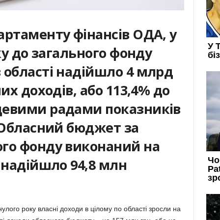
артаменту фінансів ОДА, у
оку до загального фонду
 області надійшло 4 млрд
их доходів, або 113,4% до
цевими радами показників
. Обласний бюджет за
го фонду виконаний на
 надійшло 94,8 млн
улого року власні доходи в цілому по області зросли на