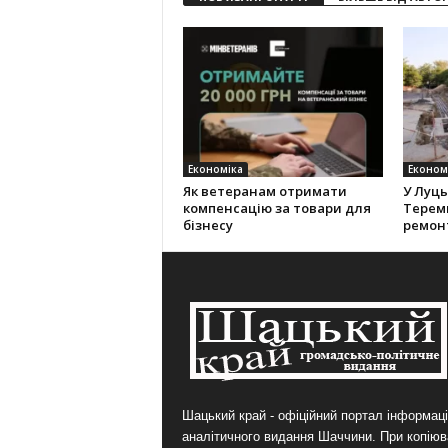
Економіка
Економ
Як ветеранам отримати
У Луць
компенсацію за товари для
Теремн
бізнесу
ремон
Шацький край - офіційний портал інформаці
аналітичного видання Шаччини. При копіюв