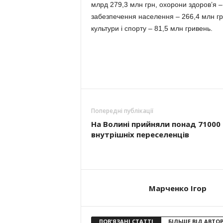
млрд 279,3 млн грн, охорони здоров’я – 
забезпечення населення – 266,4 млн грн,
культури і спорту – 81,5 млн гривень.
Попередні публікації
На Волині прийняли понад 71000
внутрішніх переселенців
Марченко Ігор
ПОВ'ЯЗАНІ СТАТТІ
БІЛЬШЕ ВІД АВТО