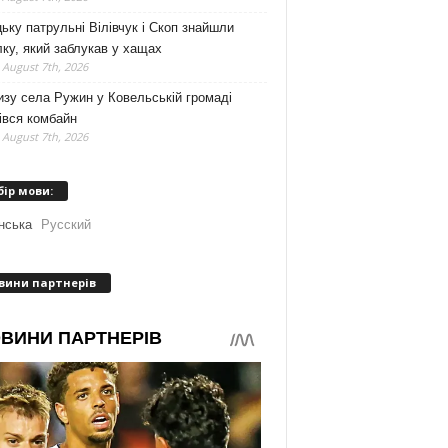
ьку патрульні Вілівчук і Скоп знайшли
ку, який заблукав у хащах
 August 7th, 2026
зу села Ружин у Ковельській громаді
івся комбайн
 August 7th, 2026
бір мови:
нська
Русский
вини партнерів