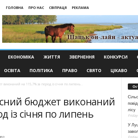
ГОЛОВНА
ПРО НАС
СВІПРАЦЯ
РЕКЛАМА
ЕКОНОМІКА
ЖИТТЯ
ЗВЕРНЕННЯ
КОНКУРСИ
ОСВІТА
ПОЛІТИКА
ПРАВО
СВЯТО
ЦІКАВО
 виконаний на 115,7% за період із січня по липень...
Ос
Сільс
асний бюджет виконаний
повід
од із січня по липень
лісу
Friday
У Луц
заво
Friday
702