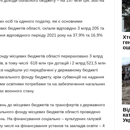
слі доходи обласного бюджету – на 157 млн грн, або на
 осіб та єдиного податку, які є основними
 бюджетів області, склали відповідно 3 млрд 205 та
ня відповідного періоду 2021 року на 37,9% та 16,9%
онду місцевих бюджетів області перераховано 3 млрд
, в тому числі 618 млн грн дотацій і 2 млрд 521,5 млн
язі надійшли усі передбачені у державному бюджеті
з загального фонду бюджету, крім субвенцій на надання
ми освітніми потребами та на забезпечення нагальних
х воєнного стану.
нь до місцевих бюджетів та трансфертів з державного
агального фонду місцевих бюджетів області проведено
вень. На фінансування соціально – культурних галузей
 числі на фінансування установ та закладів освіти – 4