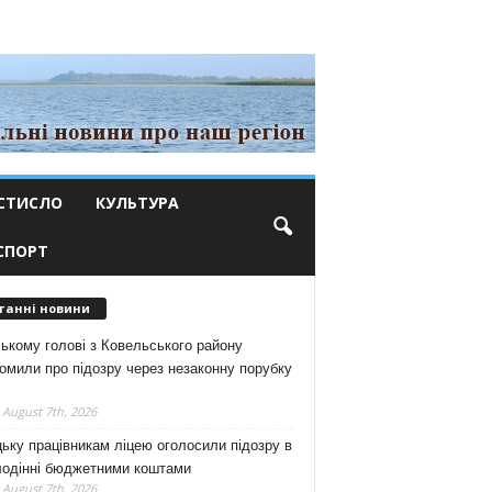
СТИСЛО
КУЛЬТУРА
СПОРТ
танні новини
ькому голові з Ковельського району
омили про підозру через незаконну порубку
 August 7th, 2026
ьку працівникам ліцею оголосили підозру в
лодінні бюджетними коштами
 August 7th, 2026