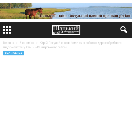
Головна
Економіка
Юрій Погуляйко ознайомився з роботою деревообробного
підприємства у Камінь-Каширському районі
ЕКОНОМІКА