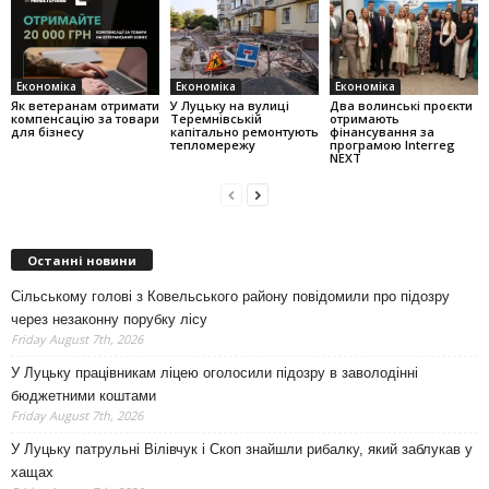
Економіка
Економіка
Економіка
Як ветеранам отримати
У Луцьку на вулиці
Два волинські проєкти
компенсацію за товари
Теремнівській
отримають
для бізнесу
капітально ремонтують
фінансування за
тепломережу
програмою Interreg
NEXT
Останні новини
Сільському голові з Ковельського району повідомили про підозру
через незаконну порубку лісу
Friday August 7th, 2026
У Луцьку працівникам ліцею оголосили підозру в заволодінні
бюджетними коштами
Friday August 7th, 2026
У Луцьку патрульні Вілівчук і Скоп знайшли рибалку, який заблукав у
хащах