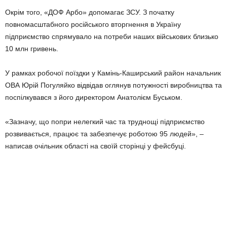
Окрім того, «ДОФ Арбо» допомагає ЗСУ. З початку
повномасштабного російського вторгнення в Україну
підприємство спрямувало на потреби наших військових близько
10 млн гривень.
У рамках робочої поїздки у Камінь-Каширський район начальник
ОВА Юрій Погуляйко відвідав оглянув потужності виробництва та
поспілкувався з його директором Анатолієм Буськом.
«Зазначу, що попри нелегкий час та труднощі підприємство
розвивається, працює та забезпечує роботою 95 людей», –
написав очільник області на своїй сторінці у фейсбуці.