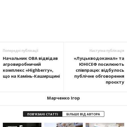
Попередні публікації
Наступна публікація
Начальник ОВА відвідав
«Луцькводоканал» та
агровиробничий
ЮНІСЕФ посилюють
комплекс «Highberry»,
співпрацю: відбулось
що на Камінь-Каширщині
публічне обговорення
проєкту
Марченко Ігор
ПОВ'ЯЗАНІ СТАТТІ
БІЛЬШЕ ВІД АВТОРА