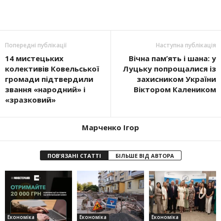
Попередні публікації
Наступна публікація
14 мистецьких
Вічна пам’ять і шана: у
колективів Ковельської
Луцьку попрощалися із
громади підтвердили
захисником України
звання «народний» і
Віктором Калеником
«зразковий»
Марченко Ігор
ПОВ'ЯЗАНІ СТАТТІ
БІЛЬШЕ ВІД АВТОРА
Економіка
Економіка
Економіка