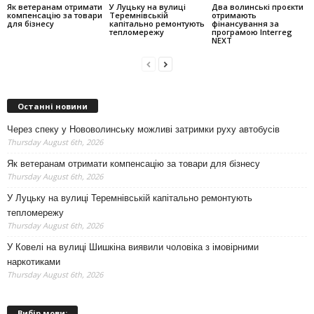
Як ветеранам отримати
У Луцьку на вулиці
Два волинські проєкти
компенсацію за товари
Теремнівській
отримають
для бізнесу
капітально ремонтують
фінансування за
тепломережу
програмою Interreg
NEXT
Останні новини
Через спеку у Нововолинську можливі затримки руху автобусів
Thursday August 6th, 2026
Як ветеранам отримати компенсацію за товари для бізнесу
Thursday August 6th, 2026
У Луцьку на вулиці Теремнівській капітально ремонтують
тепломережу
Thursday August 6th, 2026
У Ковелі на вулиці Шишкіна виявили чоловіка з імовірними
наркотиками
Thursday August 6th, 2026
Вибір мови: