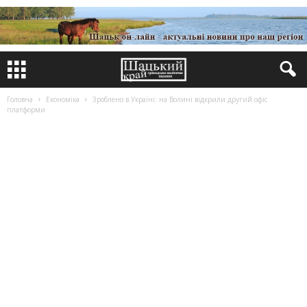
Головна
Економіка
Зроблено в Україні: на Волині відкрили другий офіс
платформи