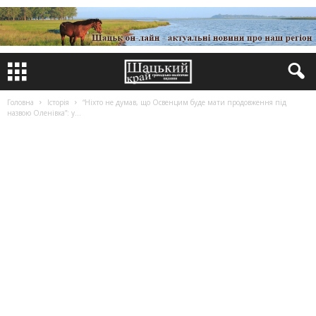
Головна
Історія
“Ніхто не думав, що Освенцим буде мати продовження під
назвою Оленівка”: у...