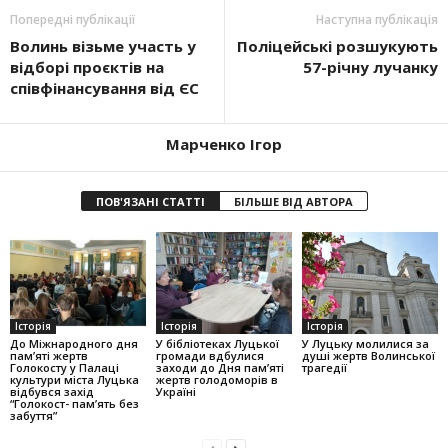
Попередні публікації
Наступна публікація
Волинь візьме участь у
Поліцейські розшукують
відборі проєктів на
57-річну лучанку
співфінансування від ЄС
Марченко Ігор
ПОВ'ЯЗАНІ СТАТТІ
БІЛЬШЕ ВІД АВТОРА
Історія
Історія
Історія
До Міжнародного дня
У бібліотеках Луцької
У Луцьку молилися за
пам’яті жертв
громади вдбулися
душі жертв Волинської
Голокосту у Палаці
заходи до Дня пам’яті
трагедії
культури міста Луцька
жертв голодоморів в
відбувся захід
Україні
“Голокост- пам’ять без
забуття”