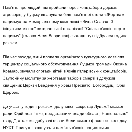
Пам’ять про людей, які пройшли через концтабори держав-
агресорів, у Луцьку вшанували біля пам’ятної стели «Жертвам
нацизму» на меморіальному комплексі «Вічна Слава». З
ініціативи міської ветеранської організації “Спілка в’язнів-жертв
нацизму” (голова Неля Вавринюк) сьогодні тут відбулася година-
реквієм.
Під час заходу, який провела організатор культурного дозвілля
терцентру соціального обслуговування Луцької громади Оксана
Крамар, звучали спогади дітей в’язнів гітлерівських концтаборів.
Заупокійну молитву за жертвами таборів смерті відслужив
священик Церкви Введення у храм Пресвятої Богородиці Юрій
Щербак.
До участі у годині-реквіємі долучився секретар Луцької міської
ради Юрій Безп’ятко, представники влади області, Національної
гвардії, а також здобувачі освіти Волинського фахового коледжу
НУХТ. Присутні вшанували пам’ять в’язнів нацистських