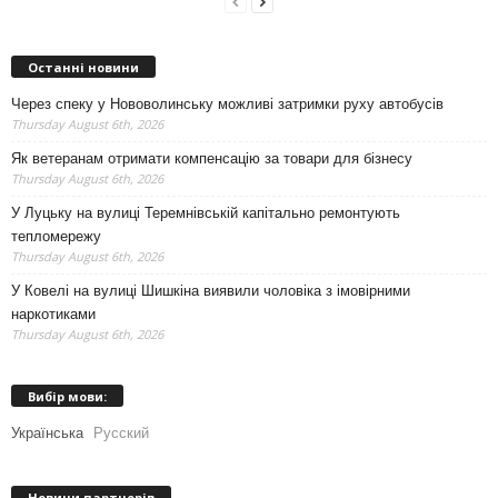
Останні новини
Через спеку у Нововолинську можливі затримки руху автобусів
Thursday August 6th, 2026
Як ветеранам отримати компенсацію за товари для бізнесу
Thursday August 6th, 2026
У Луцьку на вулиці Теремнівській капітально ремонтують
тепломережу
Thursday August 6th, 2026
У Ковелі на вулиці Шишкіна виявили чоловіка з імовірними
наркотиками
Thursday August 6th, 2026
Вибір мови:
Українська
Русский
Новини партнерів