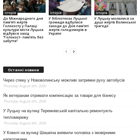
Історія
Історія
Історія
До Міжнародного дня
У бібліотеках Луцької
У Луцьку молилися за
пам’яті жертв
громади вдбулися
душі жертв Волинської
Голокосту у Палаці
заходи до Дня пам’яті
трагедії
культури міста Луцька
жертв голодоморів в
відбувся захід
Україні
“Голокост- пам’ять без
забуття”
Останні новини
Через спеку у Нововолинську можливі затримки руху автобусів
Thursday August 6th, 2026
Як ветеранам отримати компенсацію за товари для бізнесу
Thursday August 6th, 2026
У Луцьку на вулиці Теремнівській капітально ремонтують
тепломережу
Thursday August 6th, 2026
У Ковелі на вулиці Шишкіна виявили чоловіка з імовірними
наркотиками