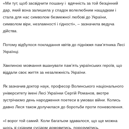
«Ми тут, щоб засвідчити пошану і вдячність за той безцінний
дар, який вона залишила у спадок волелюбним нащадкам і
стала для нас символом безмежної любові до України,
символом віри, незламності і гідності», – зазначила ведуча
дійства.
Потому відбулося покладання квітів до підніжжя пам’ятника Лесі
Українці.
Хвилиною мовчання вшанувати пам’ять українських героїв, що
віддали своє життя за незалежність України.
Як зазначив доктор наук, професор Волинського національного
університету імені Лесі Українки Сергій Романов, вкотре
зустрічаємо день народження поетеси в умовах війни. Колись
давно Леся також долучилася до боротьби проти поневолення.
«І ворог той самий. Коли багатьом здавалося, що ще можна
щось зі східним сусідом домовитись, порозумітись,