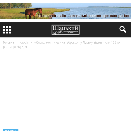
Головна
Історія
«Слово, моя ти єдиная зброє…»: у Луцьку відзначили 153-ю
річницю від дня...
ІСТОРІЯ