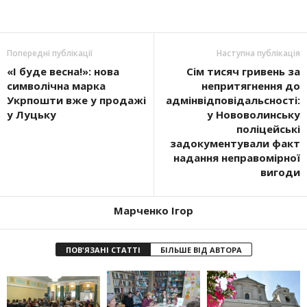
Попередні публікації
Наступна публікація
«І буде весна!»: нова
Сім тисяч гривень за
символічна марка
непритягнення до
Укрпошти вже у продажі
адмінвідповідальсності:
у Луцьку
у Нововолинську
поліцейські
задокументували факт
надання неправомірної
вигоди
Марченко Ігор
ПОВ'ЯЗАНІ СТАТТІ
БІЛЬШЕ ВІД АВТОРА