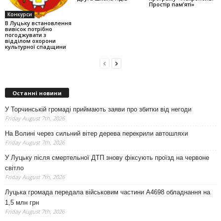
Простір пам’яті»
Конкурси
В Луцьку встановлення
вивісок потрібно
погоджувати з
відділом охорони
культурної спадщини
Останні новини
У Торчинській громаді приймають заяви про збитки від негоди
Friday August 7th, 2026
На Волині через сильний вітер дерева перекрили автошляхи
Friday August 7th, 2026
У Луцьку після смертельної ДТП знову фіксують проїзд на червоне
світло
Friday August 7th, 2026
Луцька громада передала військовим частини А4698 обладнання на
1,5 млн грн
Friday August 7th, 2026