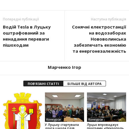
Попередні публікації
Наступна публікація
Водій Tesla в Луцьку
Сонячні електростанції
оштрафований за
на водозаборах
ненадання переваги
Нововолинська
пішоходам
забезпечать економію
та енергонезалежність
Марченко Ігор
ПОВ'ЯЗАНІ СТАТТІ
БІЛЬШЕ ВІД АВТОРА
Конкурси
Конкурси
У Луцьку стартувала
Луцьк впроваджує
друга школа гідів
програму «Некрополь.