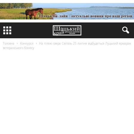
Головна
Конкурси
На пляжі озера Світязь 25 липня відбудеться Луцький ярмарок
ветеранського бізнесу