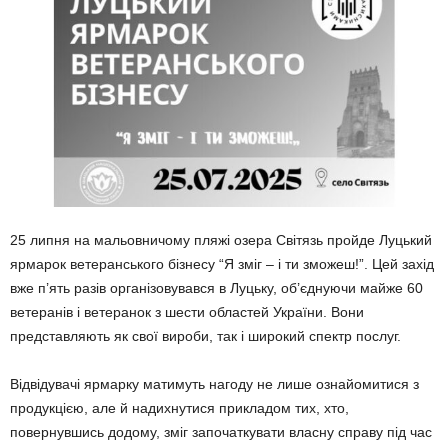
25 липня на мальовничому пляжі озера Світязь пройде Луцький
ярмарок ветеранського бізнесу “Я зміг – і ти зможеш!”. Цей захід
вже п’ять разів організовувався в Луцьку, об’єднуючи майже 60
ветеранів і ветеранок з шести областей України. Вони
представляють як свої вироби, так і широкий спектр послуг.
Відвідувачі ярмарку матимуть нагоду не лише ознайомитися з
продукцією, але й надихнутися прикладом тих, хто,
повернувшись додому, зміг започаткувати власну справу під час