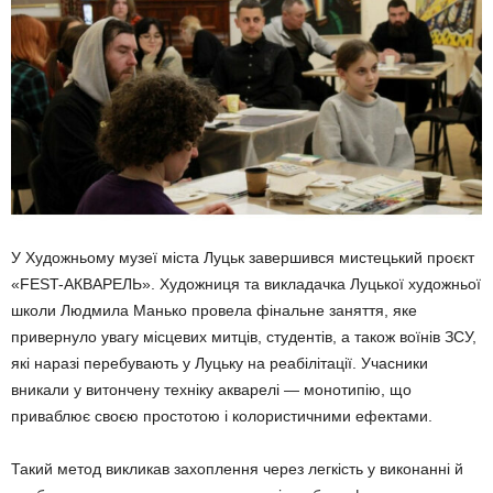
У Художньому музеї міста Луцьк завершився мистецький проєкт
«FEST-АКВАРЕЛЬ». Художниця та викладачка Луцької художньої
школи Людмила Манько провела фінальне заняття, яке
привернуло увагу місцевих митців, студентів, а також воїнів ЗСУ,
які наразі перебувають у Луцьку на реабілітації. Учасники
вникали у витончену техніку акварелі — монотипію, що
приваблює своєю простотою і колористичними ефектами.
Такий метод викликав захоплення через легкість у виконанні й