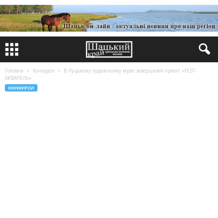
Головна
Конкурси
В Луцькому художньому музеї завершився проєкт «FEST-
АКВАРЕЛЬ»
КОНКУРСИ