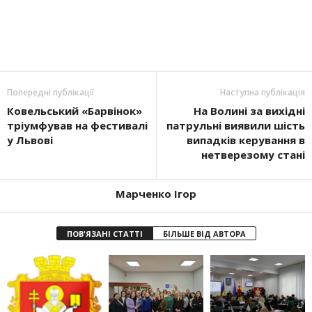
Попередні публікації
Наступна публікація
Ковельський «Барвінок»
На Волині за вихідні
тріумфував на фестивалі
патрульні виявили шість
у Львові
випадків керування в
нетверезому стані
Марченко Ігор
ПОВ'ЯЗАНІ СТАТТІ
БІЛЬШЕ ВІД АВТОРА