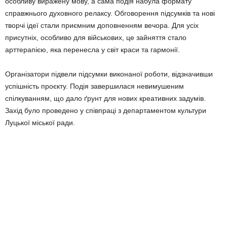
особливу виражену мову, а сама подія набула формату
справжнього духовного релаксу. Обговорення підсумків та нові
творчі ідеї стали приємним доповненням вечора. Для усіх
присутніх, особливо для військових, це зайняття стало
арттерапією, яка перенесла у світ краси та гармонії.
Організатори підвели підсумки виконаної роботи, відзначивши
успішність проєкту. Подія завершилася невимушеним
спілкуванням, що дало ґрунт для нових креативних задумів.
Захід було проведено у співпраці з департаментом культури
Луцької міської ради.