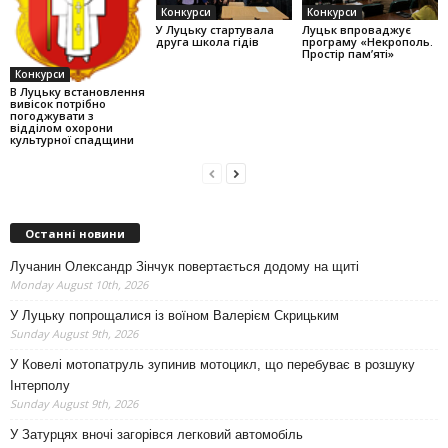
Конкурси
Конкурси
У Луцьку стартувала
Луцьк впроваджує
друга школа гідів
програму «Некрополь.
Простір пам’яті»
Конкурси
В Луцьку встановлення
вивісок потрібно
погоджувати з
відділом охорони
культурної спадщини
Останні новини
Лучанин Олександр Зінчук повертається додому на щиті
Monday August 10th, 2026
У Луцьку попрощалися із воїном Валерієм Скрицьким
Sunday August 9th, 2026
У Ковелі мотопатруль зупинив мотоцикл, що перебуває в розшуку
Інтерполу
Sunday August 9th, 2026
У Затурцях вночі загорівся легковий автомобіль