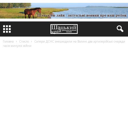
Головна
Стисло
Сапери ДСНС знешкодили на Волині два артилерійські снаряди
часів минулої війни