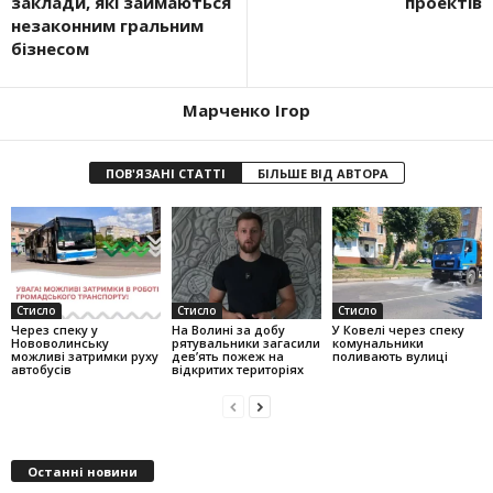
заклади, які займаються
проектів
незаконним гральним
бізнесом
Марченко Ігор
ПОВ'ЯЗАНІ СТАТТІ
БІЛЬШЕ ВІД АВТОРА
Стисло
Стисло
Стисло
Через спеку у
На Волині за добу
У Ковелі через спеку
Нововолинську
рятувальники загасили
комунальники
можливі затримки руху
дев’ять пожеж на
поливають вулиці
автобусів
відкритих територіях
Останні новини