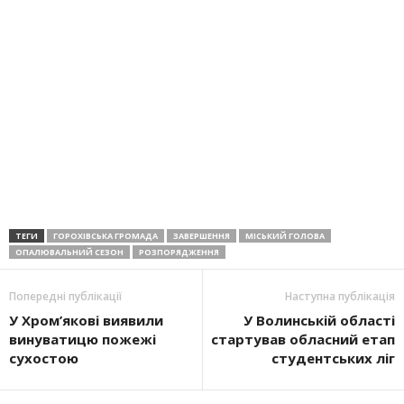
ТЕГИ
ГОРОХІВСЬКА ГРОМАДА
ЗАВЕРШЕННЯ
МІСЬКИЙ ГОЛОВА
ОПАЛЮВАЛЬНИЙ СЕЗОН
РОЗПОРЯДЖЕННЯ
Попередні публікації
Наступна публікація
У Хром’якові виявили
У Волинській області
винуватицю пожежі
стартував обласний етап
сухостою
студентських ліг