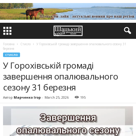
Головна
Стисло
У Горохівській громаді завершення опалювального сезону 31
березня
СТИСЛО
У Горохівській громаді
завершення опалювального
сезону 31 березня
Автор
Марченко Ігор
-
March 25, 2026
195