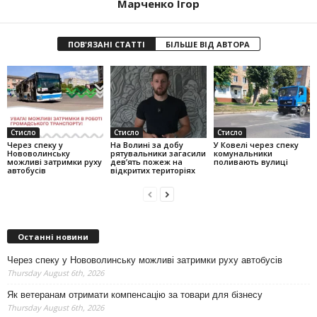
Марченко Ігор
ПОВ'ЯЗАНІ СТАТТІ
БІЛЬШЕ ВІД АВТОРА
Стисло
Стисло
Стисло
Через спеку у
На Волині за добу
У Ковелі через спеку
Нововолинську
рятувальники загасили
комунальники
можливі затримки руху
дев’ять пожеж на
поливають вулиці
автобусів
відкритих територіях
Останні новини
Через спеку у Нововолинську можливі затримки руху автобусів
Thursday August 6th, 2026
Як ветеранам отримати компенсацію за товари для бізнесу
Thursday August 6th, 2026