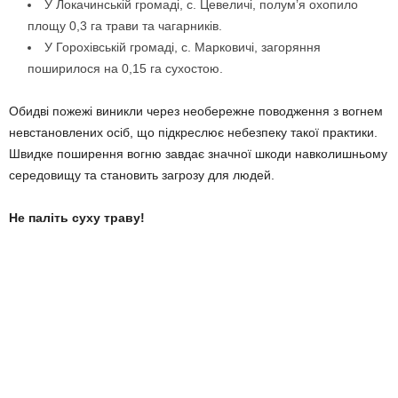
У Локачинській громаді, с. Цевеличі, полум’я охопило
площу 0,3 га трави та чагарників.
У Горохівській громаді, с. Марковичі, загоряння
поширилося на 0,15 га сухостою.
Обидві пожежі виникли через необережне поводження з вогнем
невстановлених осіб, що підкреслює небезпеку такої практики.
Швидке поширення вогню завдає значної шкоди навколишньому
середовищу та становить загрозу для людей.
Не паліть суху траву!