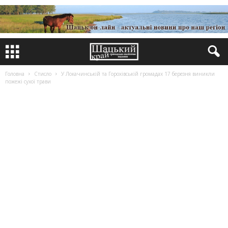
Головна
Стисло
У Локачинській та Горохівській громадах 17 березня виникли
пожежі сухої трави