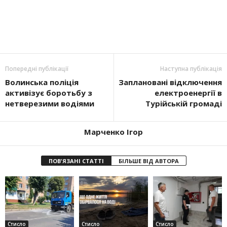
Попередні публікації
Наступна публікація
Волинська поліція
Заплановані відключення
активізує боротьбу з
електроенергії в
нетверезими водіями
Турійській громаді
Марченко Ігор
ПОВ'ЯЗАНІ СТАТТІ
БІЛЬШЕ ВІД АВТОРА
Стисло
Стисло
Стисло