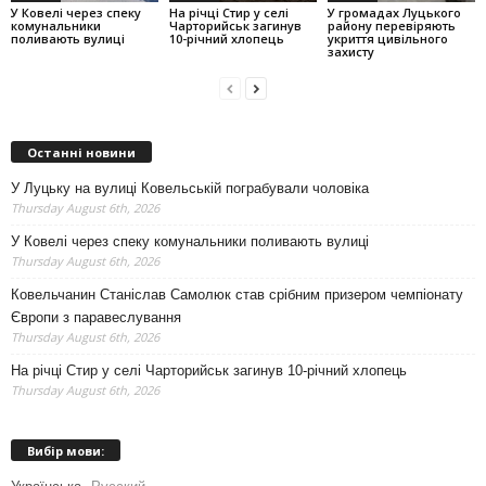
У Ковелі через спеку
На річці Стир у селі
У громадах Луцького
комунальники
Чарторийськ загинув
району перевіряють
поливають вулиці
10-річний хлопець
укриття цивільного
захисту
Останні новини
У Луцьку на вулиці Ковельській пограбували чоловіка
Thursday August 6th, 2026
У Ковелі через спеку комунальники поливають вулиці
Thursday August 6th, 2026
Ковельчанин Станіслав Самолюк став срібним призером чемпіонату
Європи з паравеслування
Thursday August 6th, 2026
На річці Стир у селі Чарторийськ загинув 10-річний хлопець
Thursday August 6th, 2026
Вибір мови: