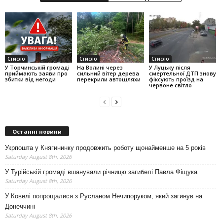
Стисло
Стисло
Стисло
У Торчинській громаді
На Волині через
У Луцьку після
приймають заяви про
сильний вітер дерева
смертельної ДТП знову
збитки від негоди
перекрили автошляхи
фіксують проїзд на
червоне світло
Останні новини
Укрпошта у Княгининку продовжить роботу щонайменше на 5 років
Saturday August 8th, 2026
У Турійській громаді вшанували річницю загибелі Павла Фіщука
Saturday August 8th, 2026
У Ковелі попрощалися з Русланом Нечипоруком, який загинув на
Донеччині
Saturday August 8th, 2026