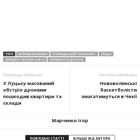
ТЕГИ
ВУЛИЦЯ КОНЯКІНА
ГРОМАДСЬКИЙ ТРАНСПОРТ
ЛУЦЬК
МАРШРУТ АВТОБУСА № 19
ПЕРЕКРИТТЯ ДОРОГИ
Попередні публікації
Наступна публікація
У Луцьку масований
Нововолинські
обстріл дронами
баскетболісти
пошкодив квартири та
змагатимуться в Чехії
склади
Марченко Ігор
ПОВ'ЯЗАНІ СТАТТІ
БІЛЬШЕ ВІД АВТОРА