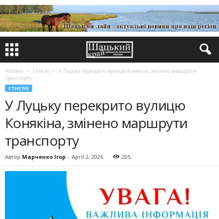
Головна
Стисло
У Луцьку перекрито вулицю Конякіна, змінено маршрути
транспорту
СТИСЛО
У Луцьку перекрито вулицю
Конякіна, змінено маршрути
транспорту
Автор
Марченко Ігор
-
April 2, 2026
205