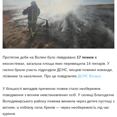
Протягом доби на Волині було ліквідовано
17 пожеж
в
екосистемах, загальна площа яких перевищила 14 гектарів. У
гасінні брали участь підрозділи ДСНС, місцеві пожежні команди,
лісівники та населення. Про це повідомляє
ДСНС Волині
.
У більшості випадків причиною пожеж стало необережне
поводження з вогнем невстановлених осіб. У селищі Благодатне
Володимирського району пожежа виникла через дитячі пустощі з
вогнем, а поблизу села Хренів — через необережність під час
куріння.