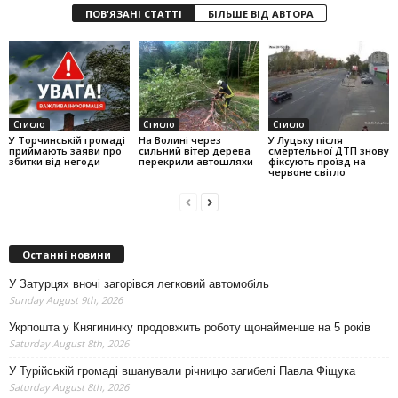
ПОВ'ЯЗАНІ СТАТТІ
БІЛЬШЕ ВІД АВТОРА
Стисло
Стисло
Стисло
У Торчинській громаді
На Волині через
У Луцьку після
приймають заяви про
сильний вітер дерева
смертельної ДТП знову
збитки від негоди
перекрили автошляхи
фіксують проїзд на
червоне світло
Останні новини
У Затурцях вночі загорівся легковий автомобіль
Sunday August 9th, 2026
Укрпошта у Княгининку продовжить роботу щонайменше на 5 років
Saturday August 8th, 2026
У Турійській громаді вшанували річницю загибелі Павла Фіщука
Saturday August 8th, 2026