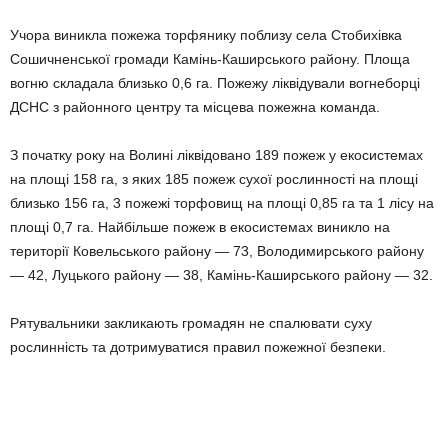
Учора виникла пожежа торфянику поблизу села Стобихівка
Сошичненської громади Камінь-Каширського району. Площа
вогню складала близько 0,6 га. Пожежу ліквідували вогнеборці
ДСНС з районного центру та місцева пожежна команда.
З початку року на Волині ліквідовано 189 пожеж у екосистемах
на площі 158 га, з яких 185 пожеж сухої рослинності на площі
близько 156 га, 3 пожежі торфовищ на площі 0,85 га та 1 лісу на
площі 0,7 га. Найбільше пожеж в екосистемах виникло на
території Ковельського району — 73, Володимирського району
— 42, Луцького району — 38, Камінь-Каширського району — 32.
Рятувальники закликають громадян не спалювати суху
рослинність та дотримуватися правил пожежної безпеки.