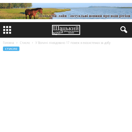
Головна
Стисло
У Волині ліквідовано 17 пожеж в екосистемах за добу
СТИСЛО