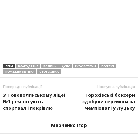
ТЕГИ
БЛАГОДАТНЕ
ВОЛИНЬ
ДСНС
ЕКОСИСТЕМИ
ПОЖЕЖІ
ПОЖЕЖНА БЕЗПЕКА
СТОБИХІВКА
Попередні публікації
Наступна публікація
У Нововолинському ліцеї
Горохівські боксери
№1 ремонтують
здобули перемоги на
спортзал і покрівлю
чемпіонаті у Луцьку
Марченко Ігор