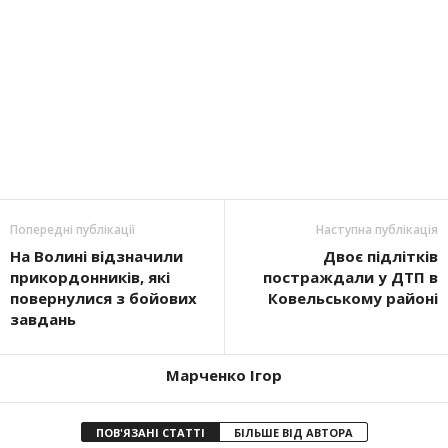
Попередні публікації
Наступна публікація
На Волині відзначили
Двоє підлітків
прикордонників, які
постраждали у ДТП в
повернулися з бойових
Ковельському районі
завдань
Марченко Ігор
ПОВ'ЯЗАНІ СТАТТІ
БІЛЬШЕ ВІД АВТОРА