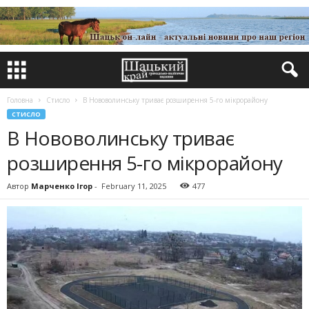
Головна
Стисло
В Нововолинську триває розширення 5-го мікрорайону
СТИСЛО
В Нововолинську триває
розширення 5-го мікрорайону
Автор
Марченко Ігор
-
February 11, 2025
477