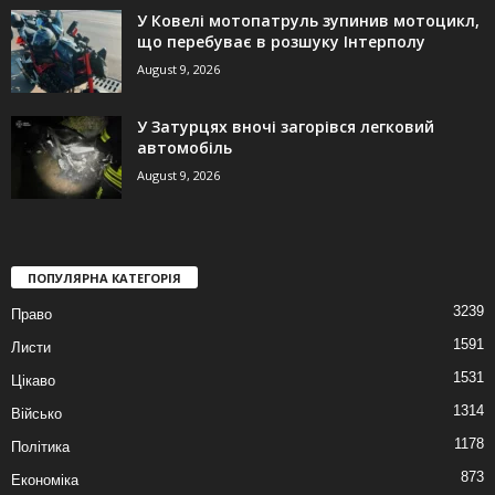
У Ковелі мотопатруль зупинив мотоцикл,
що перебуває в розшуку Інтерполу
August 9, 2026
У Затурцях вночі загорівся легковий
автомобіль
August 9, 2026
ПОПУЛЯРНА КАТЕГОРІЯ
3239
Право
1591
Листи
1531
Цікаво
1314
Військо
1178
Політика
873
Економіка