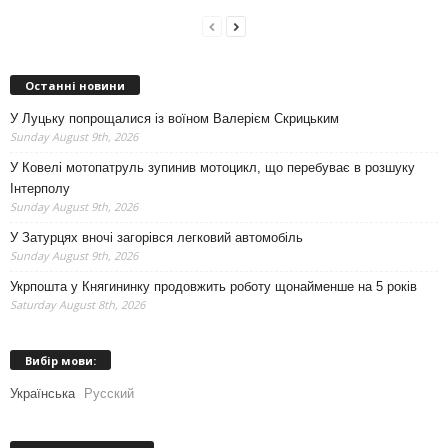
Останні новини
У Луцьку попрощалися із воїном Валерієм Скрицьким
Sunday August 9th, 2026
У Ковелі мотопатруль зупинив мотоцикл, що перебуває в розшуку
Інтерполу
Sunday August 9th, 2026
У Затурцях вночі загорівся легковий автомобіль
Sunday August 9th, 2026
Укрпошта у Княгининку продовжить роботу щонайменше на 5 років
Saturday August 8th, 2026
Вибір мови:
Українська
Русский