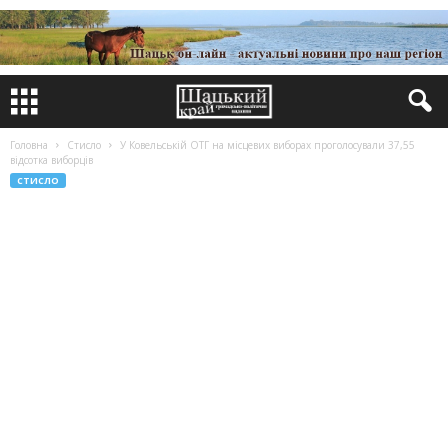
Головна
Стисло
У Ковельській ОТГ на місцевих виборах проголосували 37,55
відсотка виборців
СТИСЛО