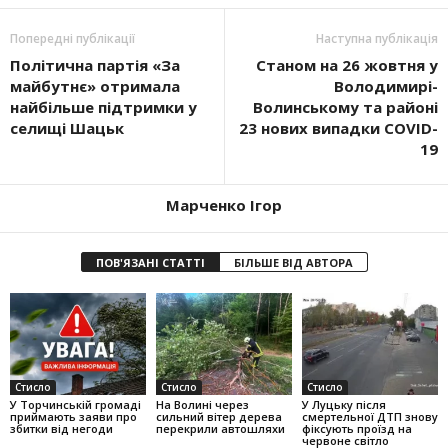
Попередні публікації
Наступна публікація
Політична партія «За
Станом на 26 жовтня у
майбутнє» отримала
Володимирі-
найбільше підтримки у
Волинському та районі
селищі Шацьк
23 нових випадки COVID-
19
Марченко Ігор
ПОВ'ЯЗАНІ СТАТТІ
БІЛЬШЕ ВІД АВТОРА
Стисло
Стисло
Стисло
У Торчинській громаді
На Волині через
У Луцьку після
приймають заяви про
сильний вітер дерева
смертельної ДТП знову
збитки від негоди
перекрили автошляхи
фіксують проїзд на
червоне світло