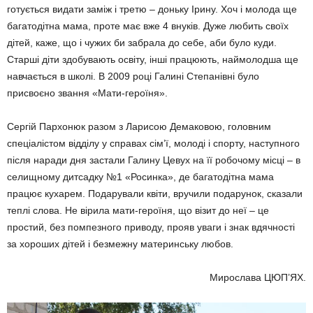
готується видати заміж і третю – доньку Ірину. Хоч і молода ще
багатодітна мама, проте має вже 4 внуків. Дуже любить своїх
дітей, каже, що і чужих би забрала до себе, аби було куди.
Старші діти здобувають освіту, інші працюють, наймолодша ще
навчається в школі. В 2009 році Галині Степанівні було
присвоєно звання «Мати-героїня».
Сергій Пархонюк разом з Ларисою Демаковою, головним
спеціалістом відділу у справах сім’ї, молоді і спорту, наступного
після наради дня застали Галину Цевух на її робочому місці – в
селищному дитсадку №1 «Росинка», де багатодітна мама
працює кухарем. Подарували квіти, вручили подарунок, сказали
теплі слова. Не вірила мати-героїня, що візит до неї – це
простий, без помпезного приводу, прояв уваги і знак вдячності
за хороших дітей і безмежну материнську любов.
Мирослава ЦЮП’ЯХ.