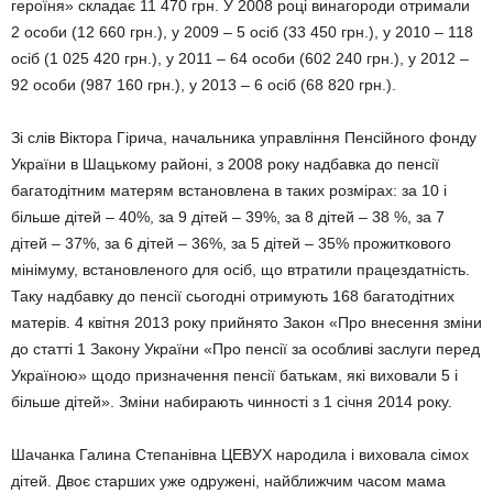
героїня» складає 11 470 грн. У 2008 році винагороди отримали
2 особи (12 660 грн.), у 2009 – 5 осіб (33 450 грн.), у 2010 – 118
осіб (1 025 420 грн.), у 2011 – 64 особи (602 240 грн.), у 2012 –
92 особи (987 160 грн.), у 2013 – 6 осіб (68 820 грн.).
Зі слів Віктора Гірича, начальника управління Пенсійного фонду
України в Шацькому районі, з 2008 року надбавка до пенсії
багатодітним матерям встановлена в таких розмірах: за 10 і
більше дітей – 40%, за 9 дітей – 39%, за 8 дітей – 38 %, за 7
дітей – 37%, за 6 дітей – 36%, за 5 дітей – 35% прожиткового
мінімуму, встановленого для осіб, що втратили працездатність.
Таку надбавку до пенсії сьогодні отримують 168 багатодітних
матерів. 4 квітня 2013 року прийнято Закон «Про внесення зміни
до статті 1 Закону України «Про пенсії за особливі заслуги перед
Україною» щодо призначення пенсії батькам, які виховали 5 і
більше дітей». Зміни набирають чинності з 1 січня 2014 року.
Шачанка Галина Степанівна ЦЕВУХ народила і виховала сімох
дітей. Двоє старших уже одружені, найближчим часом мама