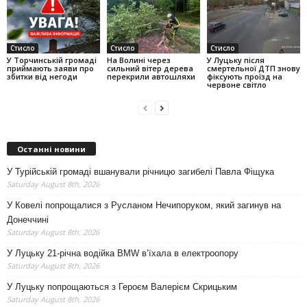
Стисло
Стисло
Стисло
У Торчинській громаді
На Волині через
У Луцьку після
приймають заяви про
сильний вітер дерева
смертельної ДТП знову
збитки від негоди
перекрили автошляхи
фіксують проїзд на
червоне світло
Останні новини
У Турійській громаді вшанували річницю загибелі Павла Фіщука
Saturday August 8th, 2026
У Ковелі попрощалися з Русланом Нечипоруком, який загинув на
Донеччині
Saturday August 8th, 2026
У Луцьку 21-річна водійка BMW в’їхала в електроопору
Saturday August 8th, 2026
У Луцьку попрощаються з Героєм Валерієм Скрицьким
Saturday August 8th, 2026