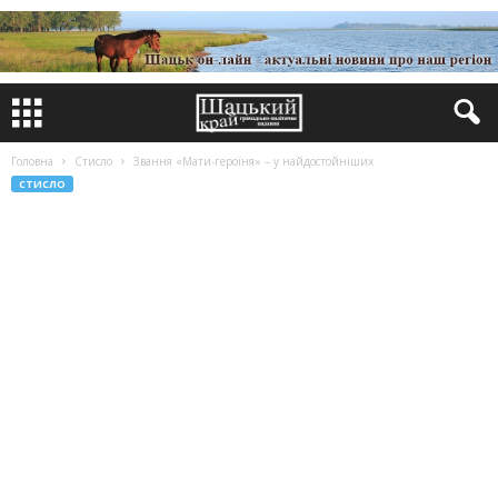
Головна
Стисло
Звання «Мати-героїня» – у найдостойніших
СТИСЛО