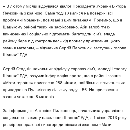
– В лютому місяці відбувався діалог Президента України Віктора
Януковича з країною. Саме тоді з’явилися на поверхні всі
проблемні моменти, пов’язані з цим питанням. Приємно, що в
Шацькому районі таких не зафіксовано. Аби запобігти їх
виникненню і соціально підтримати багатодітні сім’ї, влада
району бере під контроль весь хід процесу присвоєння цього
звання матерям, – відзначив Сергій Пархонюк, заступник голови
Шацької РДА.
Сергій Стаднік, начальник відділу у справах сім’ї, молоді і спорту
Шацької РДА, озвучив інформацію про те, що в районі звання
«Мати-героїня» присвоєно 288 жінкам, найбільша кількість яких
припадає на Пульмівську сільську раду – 56. На присвоєння
звання чекає ще 8 матерів.
За інформацією Антоніни Пилиповець, начальника управління
соціального захисту населення Шацької РДА, з 1 січня 2013 року
розмір одноразової винагороди жінкам зі званням «Мати-