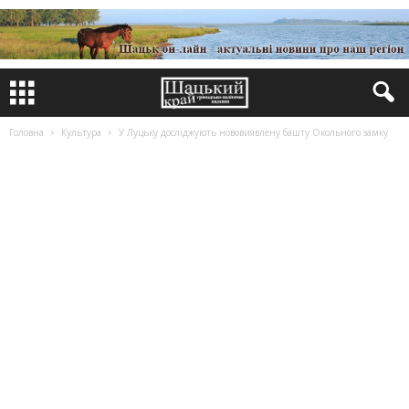
Головна
Культура
У Луцьку досліджують нововиявлену башту Окольного замку