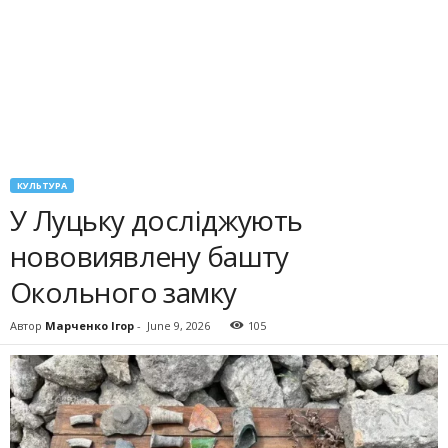
КУЛЬТУРА
У Луцьку досліджують
нововиявлену башту
Окольного замку
Автор
Марченко Ігор
-
June 9, 2026
105