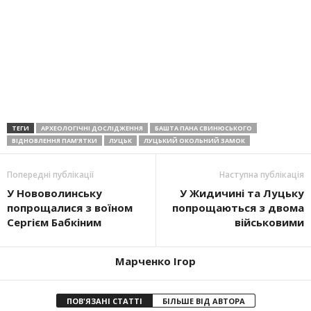
ТЕГИ
АРХЕОЛОГІЧНІ ДОСЛІДЖЕННЯ
БАШТА ПАНА СВИНЮСЬКОГО
ВІДНОВЛЕННЯ ПАМ’ЯТКИ
ЛУЦЬК
ЛУЦЬКИЙ ОКОЛЬНИЙ ЗАМОК
Попередні публікації
Наступна публікація
У Нововолинську
У Жидичині та Луцьку
попрощалися з воїном
попрощаються з двома
Сергієм Бабкіним
військовими
Марченко Ігор
ПОВ'ЯЗАНІ СТАТТІ
БІЛЬШЕ ВІД АВТОРА