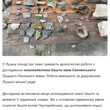
У Луцьку понад три тижні тривають археологічні роботи з
дослідження
нововиявленої башти пана Свинюського
Луцького Окольного замку. Роботи виконують за дорученням
Луцької міської ради.
Дослідники встановили місце розташування самої башти та
виявили її підземний поверх. Він є тотожним підземному рівню
існуючої башти князів Чорторийських, що розташована поруч.