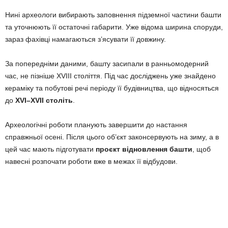
Нині археологи вибирають заповнення підземної частини башти
та уточнюють її остаточні габарити. Уже відома ширина споруди,
зараз фахівці намагаються з’ясувати її довжину.
За попередніми даними, башту засипали в ранньомодерний
час, не пізніше XVIII століття. Під час досліджень уже знайдено
кераміку та побутові речі періоду її будівництва, що відносяться
до
XVI–XVII століть
.
Археологічні роботи планують завершити до настання
справжньої осені. Після цього об’єкт законсервують на зиму, а в
цей час мають підготувати
проєкт відновлення башти
, щоб
навесні розпочати роботи вже в межах її відбудови.