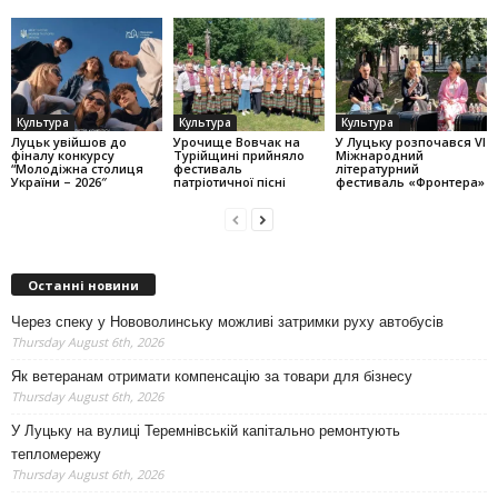
Культура
Культура
Культура
Луцьк увійшов до
Урочище Вовчак на
У Луцьку розпочався VI
фіналу конкурсу
Турійщині прийняло
Міжнародний
“Молодіжна столиця
фестиваль
літературний
України – 2026″
патріотичної пісні
фестиваль «Фронтера»
Останні новини
Через спеку у Нововолинську можливі затримки руху автобусів
Thursday August 6th, 2026
Як ветеранам отримати компенсацію за товари для бізнесу
Thursday August 6th, 2026
У Луцьку на вулиці Теремнівській капітально ремонтують
тепломережу
Thursday August 6th, 2026