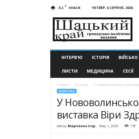
C
SHACK
ЧЕТВЕР, 6 СЕРПНЯ, 2026
-0.1
Шацький
край
ІНТЕРВ’Ю
ІСТОРІЯ
ВІЙСЬКО
ЛИСТИ
МЕДИЦИНА
СЕСІЇ
Головна
Культура
У Нововолинському музеї відк
КУЛЬТУРА
У Нововолинськом
виставка Віри Зд
Автор
Марченко Ігор
-
May 1, 2026
178