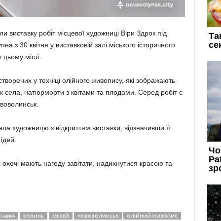
и виставку робіт місцевої художниці Віри Здрок під
а з 30 квітня у виставковій залі міського історичного
 цьому місті.
створених у техніці олійного живопису, які зображають
к села, натюрморти з квітами та плодами. Серед робіт є
ововолинськ.
ала художницю з відкриттям виставки, відзначивши її
ідей.
і охочі мають нагоду завітати, надихнутися красою та
ТАВКА
ВОЛИНЬ
МУЗЕЙ
НОВОВОЛИНСЬК
ОЛІЙНИЙ ЖИВОПИС