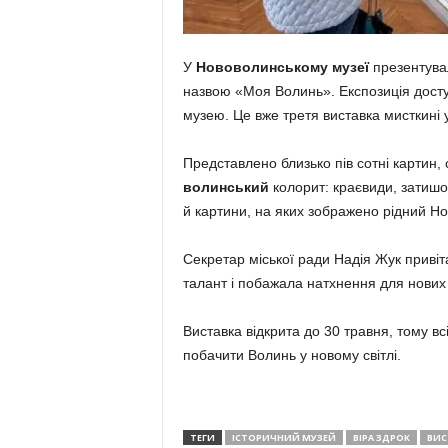
У
Нововолинському музеї
презентувал
назвою «Моя Волинь». Експозиція доступн
музею. Це вже третя виставка мисткині у
Представлено близько пів сотні картин, 
волинський
колорит: краєвиди, затишо
й картини, на яких зображено рідний Н
Секретар міської ради Надія Жук привіт
талант і побажала натхнення для нових 
Виставка відкрита до 30 травня, тому вс
побачити Волинь у новому світлі.
ТЕГИ
ІСТОРИЧНИЙ МУЗЕЙ
ВІРА ЗДРОК
ВИС