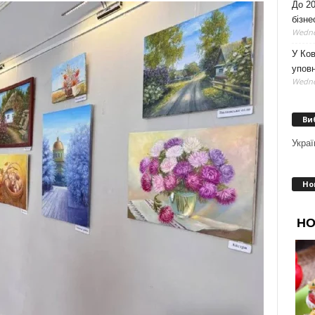
До 20
бізне
Wedne
У Ков
уповн
Wedne
Ви
Украї
Но