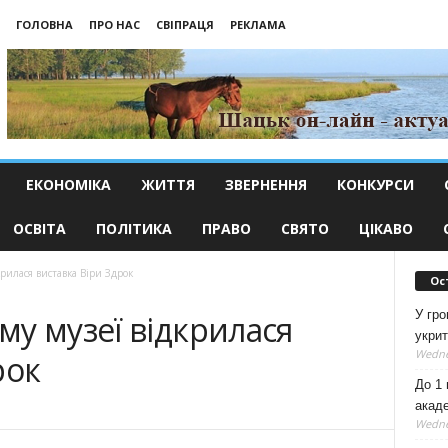
ГОЛОВНА
ПРО НАС
СВІПРАЦЯ
РЕКЛАМА
ЕКОНОМІКА
ЖИТТЯ
ЗВЕРНЕННЯ
КОНКУРСИ
ОСВІТА
ПОЛІТИКА
ПРАВО
СВЯТО
ЦІКАВО
рилася виставка Віри Здрок
Ос
У гро
у музеї відкрилася
укрит
Wedne
рок
До 1 
акаде
Wedne