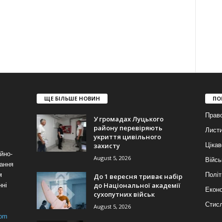
ЩЕ БІЛЬШЕ НОВИН
ПО
Прав
У громадах Луцького
району перевіряють
Лист
укриття цивільного
захисту
Цікав
йно-
August 5, 2026
Війсь
ання
м
Політ
До 1 вересня триває набір
до Національної академії
нні
Еконо
сухопутних військ
Стис
August 5, 2026
com