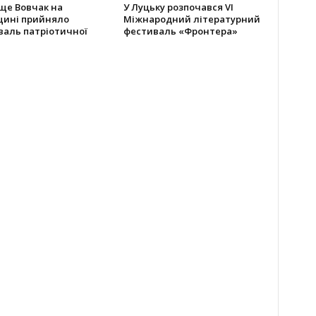
ще Вовчак на
У Луцьку розпочався VI
щині прийняло
Міжнародний літературний
валь патріотичної
фестиваль «Фронтера»