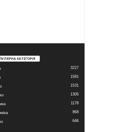
ПУЛЯРНА КАТЕГОРІЯ
3227
о
1591
и
1531
о
1305
ко
1178
ика
868
міка
646
ло