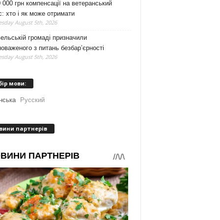
 000 грн компенсації на ветеранський
с: хто і як може отримати
sday August 5th, 2026
ельській громаді призначили
оваженого з питань безбар’єрності
sday August 5th, 2026
бір мови:
нська
Русский
вини партнерів