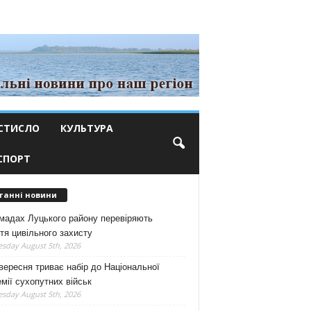
СТИСЛО
КУЛЬТУРА
СПОРТ
танні новини
мадах Луцького району перевіряють
тя цивільного захисту
sday August 5th, 2026
вересня триває набір до Національної
мії сухопутних військ
sday August 5th, 2026