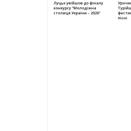
Луцьк увійшов до фіналу
Урочи
конкурсу “Молодіжна
Турій
столиця України – 2026″
фести
пісні