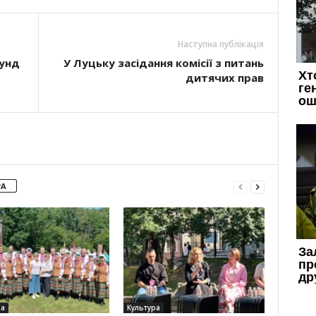
Наступна публікація
аунд
У Луцьку засідання комісії з питань
дитячих прав
РА
ра
Культура