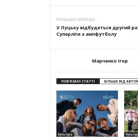
Попередні публікації
У Луцьку відбудеться другий р
Суперліги з ампфутболу
Марченко Ігор
ПОВ'ЯЗАНІ СТАТТІ
БІЛЬШЕ ВІД АВТО
Культура
Культу