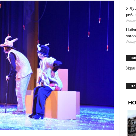
У Луц
рибал
Friday
Побли
загор
Friday
Ви
Украї
Но