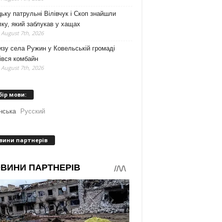
ьку патрульні Вілівчук і Скоп знайшли
ку, який заблукав у хащах
 August 7th, 2026
зу села Ружин у Ковельській громаді
івся комбайн
 August 7th, 2026
бір мови:
нська
Русский
вини партнерів