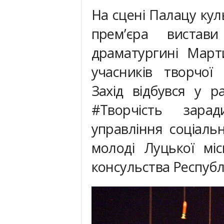
На сцені Палацу кул
прем’єра вистав
драматургині Март
учасників творчої 
Захід відбувся у р
#Творчість зар
управління соціальн
молоді Луцької мі
консульства Республ