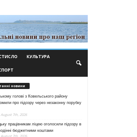
СТИСЛО
КУЛЬТУРА
СПОРТ
танні новини
ькому голові з Ковельського району
омили про підозру через незаконну порубку
 August 7th, 2026
ьку працівникам ліцею оголосили підозру в
лодінні бюджетними коштами
 August 7th, 2026