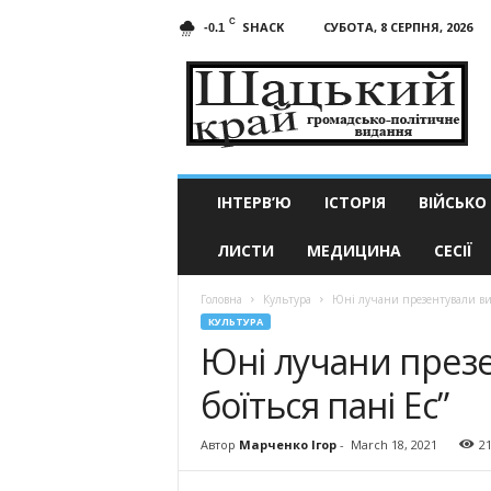
C
SHACK
СУБОТА, 8 СЕРПНЯ, 2026
-0.1
Шацький
край
ІНТЕРВ’Ю
ІСТОРІЯ
ВІЙСЬКО
ЛИСТИ
МЕДИЦИНА
СЕСІЇ
Головна
Культура
Юні лучани презентували вист
КУЛЬТУРА
Юні лучани презе
боїться пані Ес”
Автор
Марченко Ігор
-
March 18, 2021
2