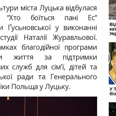
ьтури міста Луцька відбулася
и “Хто боїться пані Ес”
и Ґусьновської у виконанні
студії Наталії Журавльової.
амках благодійної програми
ади життя за підтримки
их служб для сім’ї, дітей та
ської ради та Генерального
іки Польща у Луцьку.