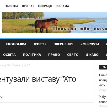
ГОЛОВНА
ПРО НАС
СВІПРАЦЯ
РЕКЛАМА
ЕКОНОМІКА
ЖИТТЯ
ЗВЕРНЕННЯ
КОНКУРСИ
ОСВІТА
ПОЛІТИКА
ПРАВО
СВЯТО
ЦІКАВО
аву “Хто боїться пані Ес”
Ос
Сільс
нтували виставу “Хто
повід
лісу
Friday
У Луц
152
заво
Friday