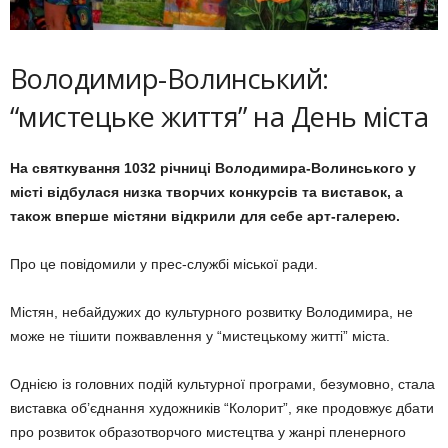
Володимир-Волинський:
“мистецьке життя” на День міста
На святкування 1032 річниці Володимира-Волинського у
місті відбулася низка творчих конкурсів та виставок, а
також вперше містяни відкрили для себе арт-галерею.
Про це повідомили у прес-службі міської ради.
Містян, небайдужих до культурного розвитку Володимира, не
може не тішити пожвавлення у “мистецькому житті” міста.
Однією із головних подій культурної програми, безумовно, стала
виставка об’єднання художників “Колорит”, яке продовжує дбати
про розвиток образотворчого мистецтва у жанрі пленерного