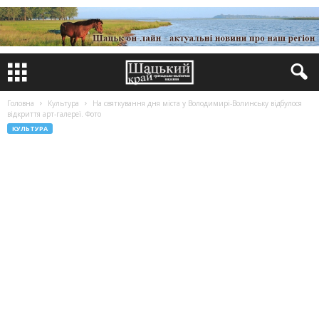
Головна
Культура
На святкування дня міста у Володимирі-Волинську відбулося
відкриття арт-галереї. Фото
КУЛЬТУРА