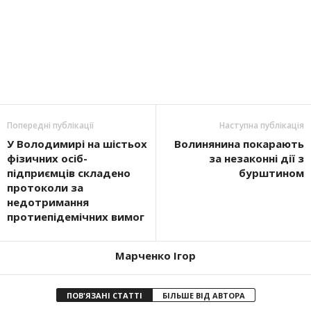
Попередні публікації
Наступна публікація
У Володимирі на шістьох
Волинянина покарають
фізичних осіб-
за незаконні дії з
підприємців складено
бурштином
протоколи за
недотримання
протиепідемічних вимог
Марченко Ігор
ПОВ'ЯЗАНІ СТАТТІ
БІЛЬШЕ ВІД АВТОРА