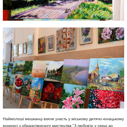
Наймолоші мешканці взяли участь у міському дитячо-юнацькому
конкурсі з образотворчого мистецтва “З любов’ю у серці до