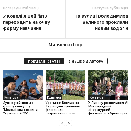
Попередні публікації
Наступна публікація
У Ковелі ліцей №13
На вулиці Володимира
переходить на очну
Великого проклали
форму навчання
новий водогін
Марченко Ігор
ПОВ'ЯЗАНІ СТАТТІ
БІЛЬШЕ ВІД АВТОРА
Культура
Культура
Культура
Луцьк увійшов до
Урочище Вовчак на
У Луцьку розпочався VI
фіналу конкурсу
Турійщині прийняло
Міжнародний
“Молодіжна столиця
фестиваль
літературний
України – 2026″
патріотичної пісні
фестиваль «Фронтера»