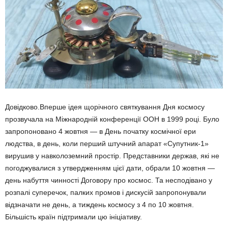
Довідково.Вперше ідея щорічного святкування Дня космосу
прозвучала на Міжнародній конференції ООН в 1999 році. Було
запропоновано 4 жовтня — в День початку космічної ери
людства, в день, коли перший штучний апарат «Супутник-1»
вирушив у навколоземний простір. Представники держав, які не
погоджувалися з утвердженням цієї дати, обрали 10 жовтня —
день набуття чинності Договору про космос. Та несподівано у
розпалі суперечок, палких промов і дискусій запропонували
відзначати не день, а тиждень космосу з 4 по 10 жовтня.
Більшість країн підтримали цю ініціативу.