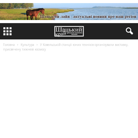
Головна
Культура
У Ковельській станції юних техніків організували виставку,
присвячену тижневі космосу