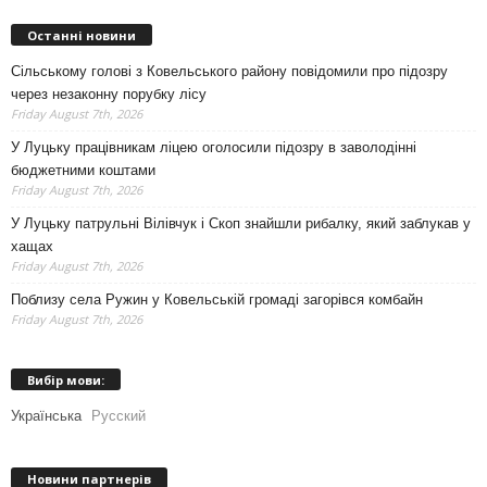
Останні новини
Сільському голові з Ковельського району повідомили про підозру
через незаконну порубку лісу
Friday August 7th, 2026
У Луцьку працівникам ліцею оголосили підозру в заволодінні
бюджетними коштами
Friday August 7th, 2026
У Луцьку патрульні Вілівчук і Скоп знайшли рибалку, який заблукав у
хащах
Friday August 7th, 2026
Поблизу села Ружин у Ковельській громаді загорівся комбайн
Friday August 7th, 2026
Вибір мови:
Українська
Русский
Новини партнерів