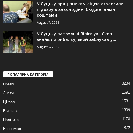
У Луцьку працівникам ліцею оголосили
підозру в заволодінні бюджетними
коштами
August 7, 2026
У Луцьку патрульні Вілівчук і Скоп
знайшли рибалку, який заблукав у...
August 7, 2026
ПОПУЛЯРНА КАТЕГОРІЯ
3234
Право
1591
Листи
1531
Цікаво
1309
Військо
1178
Політика
872
Економіка