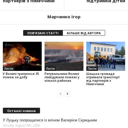
партнерів з Німеччини
підтримки дітей
Марченко Ігор
ПОВ'ЯЗАНІ СТАТТІ
БІЛЬШЕ ВІД АВТОРА
Листи
Листи
Листи
У Волині трапилося 35
Рятувальники Волині
Шацька громада
пожеж за добу
ліквідували пожежі у
отримала транспорт
кількох районах
від партнерів з
Німеччини
Останні новини
У Луцьку попрощалися із воїном Валерієм Скрицьким
Sunday August 9th, 2026