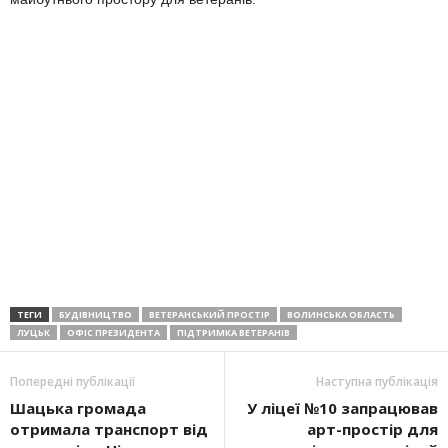
ТЕГИ
БУДІВНИЦТВО
ВЕТЕРАНСЬКИЙ ПРОСТІР
ВОЛИНСЬКА ОБЛАСТЬ
ЛУЦЬК
ОФІС ПРЕЗИДЕНТА
ПІДТРИМКА ВЕТЕРАНІВ
Попередні публікації
Наступна публікація
Шацька громада
У ліцеї №10 запрацював
отримала транспорт від
арт-простір для