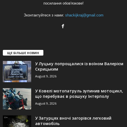
посилання обов'язкове!
Зконтактуйтеся з нами:
shackijkraj@gmail.com
ЩЕ БІЛЬШЕ НОВИН
У Луцьку попрощалися із воїном Валерієм
Скрицьким
August 9, 2026
У Ковелі мотопатруль зупинив мотоцикл,
що перебуває в розшуку Інтерполу
August 9, 2026
У Затурцях вночі загорівся легковий
автомобіль