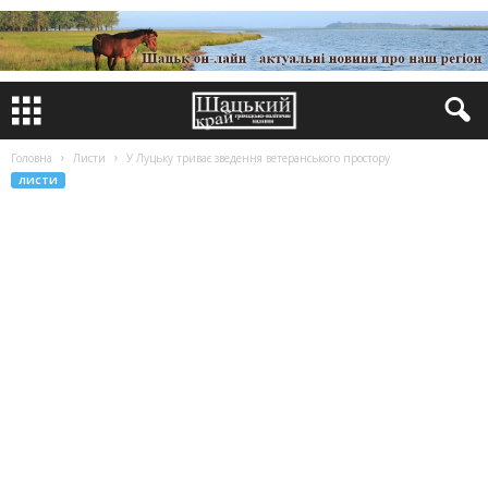
Головна
Листи
У Луцьку триває зведення ветеранського простору
ЛИСТИ