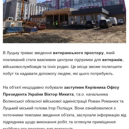
В Луцьку триває зведення
ветеранського простору
, який
покликаний стати важливим центром підтримки для
ветеранів
,
військовослужбовців та їхніх родин. Це місце зможе полегшити
побут та надавати допомогу людям, які цього потребують.
На об’єкті нещодавно побували
заступник Керівника Офісу
Президента України Віктор Микита
, т.в.о. начальника
Волинської обласної військової адміністрації Роман Романюк та
Луцький міський голова Ігор Поліщук. Вони ознайомилися з
поточними темпами зведення об’єкта, заслухали інформацію від
підрядника щодо виконання робіт, та оглянули приміщення
майбутнього простору для ветеранів.