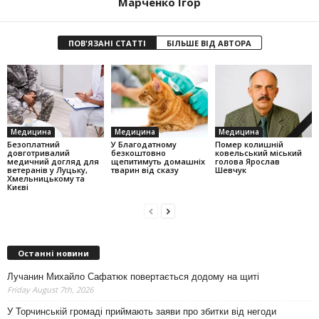
Марченко Ігор
ПОВ'ЯЗАНІ СТАТТІ
БІЛЬШЕ ВІД АВТОРА
Медицина
Медицина
Медицина
Безоплатний
У Благодатному
Помер колишній
довготривалий
безкоштовно
ковельський міський
медичний догляд для
щепитимуть домашніх
голова Ярослав
ветеранів у Луцьку,
тварин від сказу
Шевчук
Хмельницькому та
Києві
Останні новини
Лучанин Михайло Сафатюк повертається додому на щиті
Friday August 7th, 2026
У Торчинській громаді приймають заяви про збитки від негоди