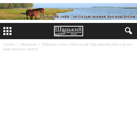
Головна
Медицина
Мобільна аптека: в Волинській ОДА відбулася робоча зустріч
щодо реалізації проєкту