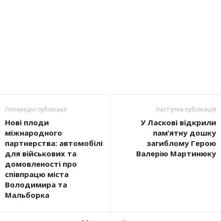
Попередні публікації
Наступна публікація
Нові плоди
У Ласкові відкрили
міжнародного
пам’ятну дошку
партнерства: автомобілі
загиблому Герою
для військових та
Валерію Мартинюку
домовленості про
співпрацю міста
Володимира та
Мальборка