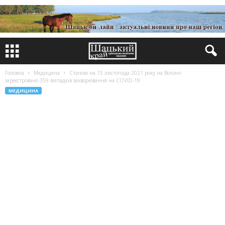
Головна
Медицина
Станом на 15 листопада 2021 року на Волині
зареєстровано 359 випадків захворювання на COVID-19
МЕДИЦИНА