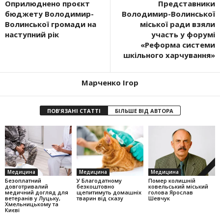
Оприлюднено проєкт
Представники
бюджету Володимир-
Володимир-Волинської
Волинської громади на
міської ради взяли
наступний рік
участь у форумі
«Реформа системи
шкільного харчування»
Марченко Ігор
ПОВ'ЯЗАНІ СТАТТІ
БІЛЬШЕ ВІД АВТОРА
Медицина
Медицина
Медицина
Безоплатний
У Благодатному
Помер колишній
довготривалий
безкоштовно
ковельський міський
медичний догляд для
щепитимуть домашніх
голова Ярослав
ветеранів у Луцьку,
тварин від сказу
Шевчук
Хмельницькому та
Києві