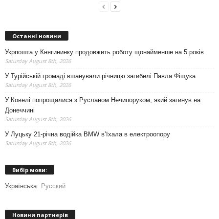
Останні новини
Укрпошта у Княгининку продовжить роботу щонайменше на 5 років
Saturday August 8th, 2026
У Турійській громаді вшанували річницю загибелі Павла Фіщука
Saturday August 8th, 2026
У Ковелі попрощалися з Русланом Нечипоруком, який загинув на
Донеччині
Saturday August 8th, 2026
У Луцьку 21-річна водійка BMW в’їхала в електроопору
Saturday August 8th, 2026
Вибір мови:
Українська
Русский
Новини партнерів