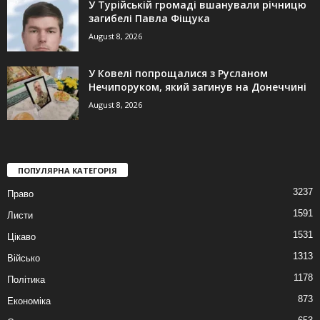
У Турійській громаді вшанували річницю
загибелі Павла Фіщука
August 8, 2026
У Ковелі попрощалися з Русланом
Нечипоруком, який загинув на Донеччині
August 8, 2026
ПОПУЛЯРНА КАТЕГОРІЯ
3237
Право
1591
Листи
1531
Цікаво
1313
Військо
1178
Політика
873
Економіка