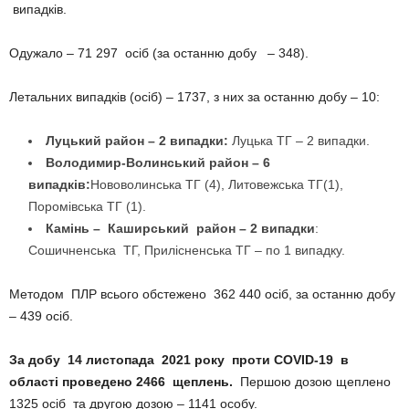
випадків.
Одужало – 71 297 осіб (за останню добу – 348).
Летальних випадків (осіб) – 1737, з них за останню добу – 10:
Луцький район – 2 випадки:
Луцька ТГ – 2 випадки.
Володимир-Волинський район – 6
випадків:
Нововолинська ТГ (4), Литовежська ТГ(1),
Поромівська ТГ (1).
Камінь – Каширський район – 2 випадки
:
Сошичненська ТГ, Прилісненська ТГ – по 1 випадку.
Методом ПЛР всього обстежено 362 440 осіб, за останню добу
– 439 осіб.
За добу 14 листопада 2021 року проти COVID-19 в
області проведено 2466 щеплень.
Першою дозою щеплено
1325 осіб та другою дозою – 1141 особу.