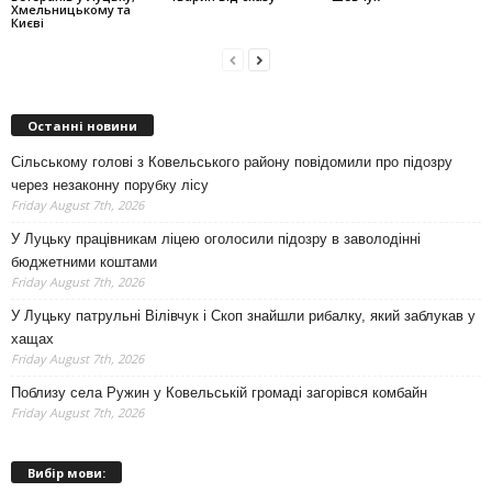
Хмельницькому та
Києві
Останні новини
Сільському голові з Ковельського району повідомили про підозру
через незаконну порубку лісу
Friday August 7th, 2026
У Луцьку працівникам ліцею оголосили підозру в заволодінні
бюджетними коштами
Friday August 7th, 2026
У Луцьку патрульні Вілівчук і Скоп знайшли рибалку, який заблукав у
хащах
Friday August 7th, 2026
Поблизу села Ружин у Ковельській громаді загорівся комбайн
Friday August 7th, 2026
Вибір мови: