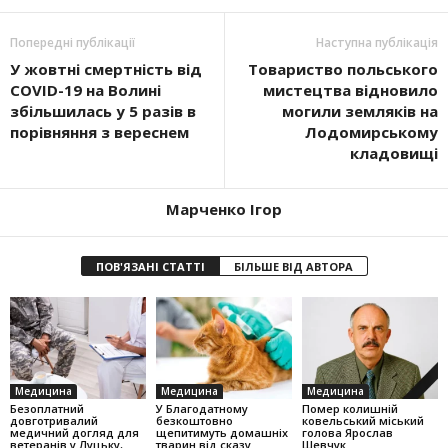
Попередні публікації
Наступна публікація
У жовтні смертність від
Товариство польського
COVID-19 на Волині
мистецтва відновило
збільшилась у 5 разів в
могили земляків на
порівняння з вереснем
Лодомирському
кладовищі
Марченко Ігор
ПОВ'ЯЗАНІ СТАТТІ
БІЛЬШЕ ВІД АВТОРА
Медицина
Медицина
Медицина
Безоплатний
У Благодатному
Помер колишній
довготривалий
безкоштовно
ковельський міський
медичний догляд для
щепитимуть домашніх
голова Ярослав
ветеранів у Луцьку,
тварин від сказу
Шевчук