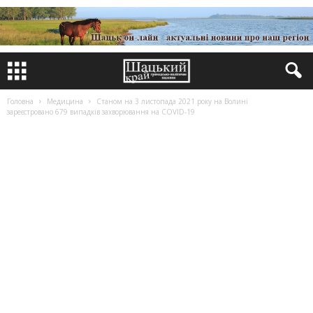
Головна
Медицина
Станом на 3 листопада 2021 року на Волині
зареєстровано 679 випадків захворювання на COVID-19