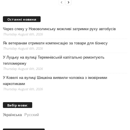
Останні новини
Через спеку у Нововолинську можливі затримки руху автобусів
Thursday August 6th, 2026
Як ветеранам отримати компенсацію за товари для бізнесу
Thursday August 6th, 2026
У Луцьку на вулиці Теремнівській капітально ремонтують
тепломережу
Thursday August 6th, 2026
У Ковелі на вулиці Шишкіна виявили чоловіка з імовірними
наркотиками
Thursday August 6th, 2026
Вибір мови:
Українська
Русский