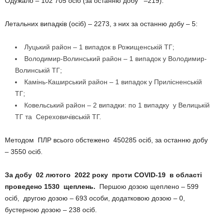
Одужало – 102 705 осіб (за останню добу –219).
Летальних випадків (осіб) – 2273, з них за останню добу – 5:
Луцький район – 1 випадок в Рожищенській ТГ;
Володимир-Волинський район – 1 випадок у Володимир-
Волинській ТГ;
Камінь-Каширський район – 1 випадок у Прилісненській
ТГ;
Ковельський район – 2 випадки: по 1 випадку у Велицькій
ТГ та Сереховичівській ТГ.
Методом ПЛР всього обстежено 450285 осіб, за останню добу
– 3550 осіб.
За добу 02 лютого 2022 року проти COVID-19 в області
проведено 1530 щеплень.
Першою дозою щеплено – 599
осіб, другою дозою – 693 особи, додатковою дозою – 0,
бустерною дозою – 238 осіб.