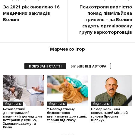
За 2021 рік оновлено 16
Психотропи вартістю
медичних закладів
понад півмільйона
Волині
гривень – на Волині
судять організовану
групу наркоторговців
Марченко Ігор
ПОВ'ЯЗАНІ СТАТТІ
БІЛЬШЕ ВІД АВТОРА
Медицина
Медицина
Медицина
Безоплатний
У Благодатному
Помер колишній
довготривалий
безкоштовно
ковельський міський
медичний догляд для
щепитимуть домашніх
голова Ярослав
ветеранів у Луцьку,
тварин від сказу
Шевчук
Хмельницькому та
Києві