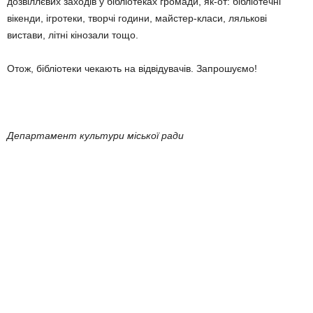
дозвіллєвих заходів у бібліотеках громади, як-от: бібліотечні
вікенди, ігротеки, творчі години, майстер-класи, лялькові
вистави, літні кінозали тощо.
Отож, бібліотеки чекають на відвідувачів. Запрошуємо!
Департамент культури міської ради