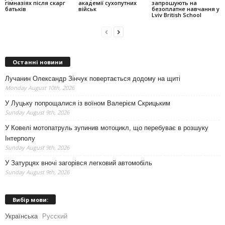
гімназіях після скарг
академії сухопутних
запрошують на
батьків
військ
безоплатне навчання у
Lviv British School
Останні новини
Лучанин Олександр Зінчук повертається додому на щиті
Monday August 10th, 2026
У Луцьку попрощалися із воїном Валерієм Скрицьким
Sunday August 9th, 2026
У Ковелі мотопатруль зупинив мотоцикл, що перебуває в розшуку
Інтерполу
Sunday August 9th, 2026
У Затурцях вночі загорівся легковий автомобіль
Sunday August 9th, 2026
Вибір мови:
Українська
Русский