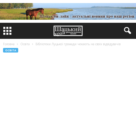
Головна
Освіта
Бібліотеки Луцької громади чекають на своїх відвідувачів
ОСВІТА