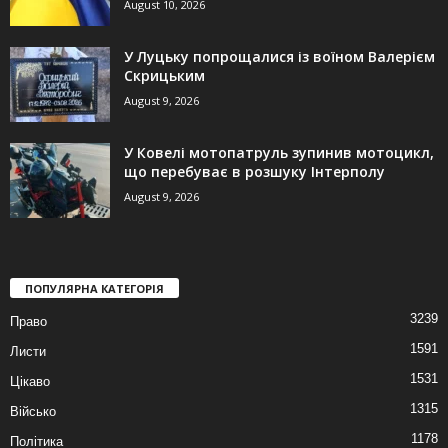
August 10, 2026
У Луцьку попрощалися із воїном Валерієм
Скрицьким
August 9, 2026
У Ковелі мотопатруль зупинив мотоцикл,
що перебуває в розшуку Інтерполу
August 9, 2026
ПОПУЛЯРНА КАТЕГОРІЯ
3239
Право
1591
Листи
1531
Цікаво
1315
Військо
1178
Політика