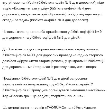
зустрінемо на «Ура!» (бібліотека-філія № 5 для дорослих), піар-
акцію «Виходь читати у двір» (бібліотека-філія № 4 для
дорослих), загадкове асорті «Прочитай, знайди відгадки на усі
складні загадки» (бібліотека-філія № 3 для дорослих).
Читальні зали просто неба організовано у бібліотеці-філії № 9
для дорослих та у бібліотеці-філії № 2 для дітей.
До Всесвітнього дня охорони навколишнього середовища у
бібліотеці-філії № 11 для дорослих проведено годину творчого
дозвілля «Друге життя старим речам», у центральній бібліотеці
для дорослих – майстер-клас із розпису екосумки-шопера.
Працівники бібліотеки-філії № 3 для дітей запросили
користувачів на інтерактивну гру «З Україною в серці». У
бібліотеці-філії с. Прилуцьке організували змагання з настільних
ігор «Весела гра – це радість, творчість, пізнання».
Щотижневі заняття гуртків «TVORUMO» та «#ФотоКурсик»