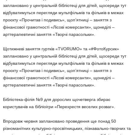
заплановано у центральній бібліотеці для дітей, щосереди тут
відбуватимуться перегляди мультфільмів та фільмів в межах
проєкту «Прочитав і подивись», щоп’ятниці – заняття з
фінансової грамотності «Лісові комерсанти», щонеділі –
арттерапевтичні заняття «Творчі парасольки».
Щотижневі заняття гуртків «TVORUMO» та «#ФотоКурсик»
заплановано у центральній бібліотеці для дітей, щосереди тут
відбуватимуться перегляди мультфільмів та фільмів в межах
проєкту «Прочитав і подивись», щоп’ятниці – заняття з
фінансової грамотності «Лісові комерсанти», щонеділі –
арттерапевтичні заняття «Творчі парасольки».
Бібліотека-філія №9 для дорослих щочетверга збирає
користувачів на бібліоігри «Перехрестя веселих розваг».
Впродовж червня заплановано проведення ще понад 50
різноманітних культурно-просвітницьких, пізнавально-творчих та