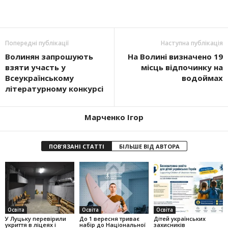
Попередні публікації
Наступна публікація
Волинян запрошують
На Волині визначено 19
взяти участь у
місць відпочинку на
Всеукраїнському
водоймах
літературному конкурсі
Марченко Ігор
ПОВ'ЯЗАНІ СТАТТІ
БІЛЬШЕ ВІД АВТОРА
Освіта
Освіта
Освіта
У Луцьку перевірили
До 1 вересня триває
Дітей українських
укриття в ліцеях і
набір до Національної
захисників